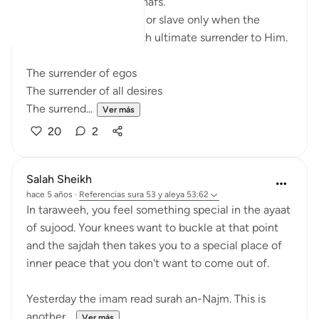
the 'prostration' of the nafs.
We become a true 'abd or slave only when the
physical act is done with ultimate surrender to Him.
The surrender of egos
The surrender of all desires
The surrend...
Ver más
20
2
Salah Sheikh
hace 5 años
·
Referencias
sura 53 y aleya 53:62
In taraweeh, you feel something special in the ayaat
of sujood. Your knees want to buckle at that point
and the sajdah then takes you to a special place of
inner peace that you don't want to come out of.
Yesterday the imam read surah an-Najm. This is
another...
Ver más