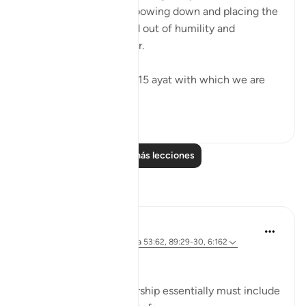
the act of prostration, bowing down and placing the
forehead on the ground out of humility and
adoration to our Creator.
Among them are up to 15 ayat with which we are
ma...
Ver más
61
11
Leer más lecciones
Reflexiones
Sherene Mansor
hace 4 años
·
Referencias
aleya 53:62, 89:29-30, 6:162
'Prostrate!'
This physical act of worship essentially must include