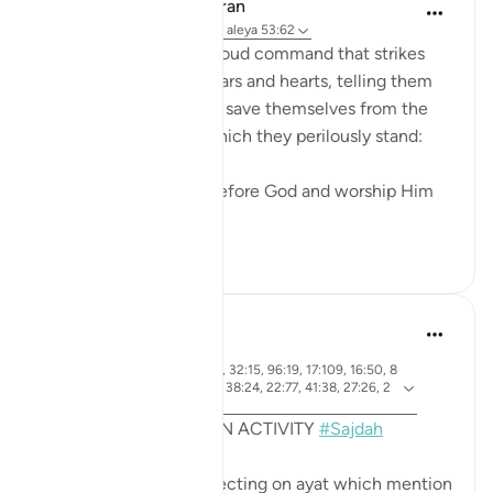
In the Shade of the Quran
hace 31 semanas
·
Referencias
aleya 53:62
The surah ends with a loud command that strikes
both the unbelievers' ears and hearts, telling them
what they should do to save themselves from the
abyss at the edge of which they perilously stand:
"Prostrate yourselves before God and worship Him
alone." (Ver...
Ver más
0
0
Sohaib Saeed
hace 4 años
·
aleya 7:206, 22:18, 32:15, 96:19, 17:109, 16:50, 8
Referencias
4:21, 53:62, 19:58, 38:24, 22:77, 41:38, 27:26, 2
5:60, 13:15
MONTHLY REFLECTION ACTIVITY
#Sajdah
This month we are reflecting on ayat which mention