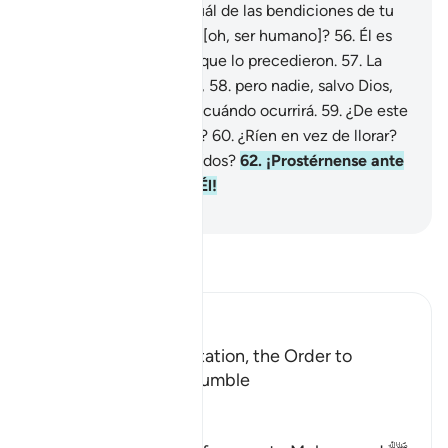
lo que la cubrió.
55
.
¿Cuál de las bendiciones de tu
Señor pondrás en duda [oh, ser humano]?
56
.
Él es
un Profeta[1] como los que lo precedieron.
57
.
La
llegada[1] es inminente,
58
.
pero nadie, salvo Dios,
tiene conocimiento de cuándo ocurrirá.
59
.
¿De este
mensaje se sorprenden?
60
.
¿Ríen en vez de llorar?
61
.
¿Permanecen distraídos?
62
.
¡Prostérnense ante
Dios y adórenlo solo a Él!
-
Sheikh Isa Garcia
Lee Tafsir
Ibn Kathir (Abridged)
A Warning and Exhortation, the Order to
prostrate and to be humble
Allah said,
هَـذَا نَذِيرٌ