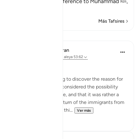
(This is a warner) in reference to Muhammad ﷺ,
مِّنَ الن
…
Leer más
Más Tafsires
Lecciones
In the Shade of the Quran
hace 31 semanas
·
Referencias
aleya 53:62
A Personal Experience
I spent some time trying to discover the reason for
this prostration. I even considered the possibility
that it did not take place, and that it was rather a
report explaining the return of the immigrants from
Abyssinia. It was during thi...
Ver más
0
0