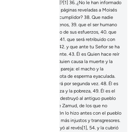
sucederá en el más allá]?[1]
36
.
¿No le han informado
de lo que contienen las páginas reveladas a Moisés
37
.
y a Abraham, el fiel cumplidor?
38
.
Que nadie
cargará con pecados ajenos,
39
.
que el ser humano
no obtendrá sino el fruto de sus esfuerzos,
40
.
que
sus esfuerzos se verán,
41
.
que será retribuido con
una recompensa total,
42
.
y que ante tu Señor se ha
de comparecer finalmente.
43
.
Él es Quien hace reír
y hace llorar,
44
.
Él es Quien causa la muerte y la
vida,
45
.
Él ha creado la pareja: el macho y la
hembra[1],
46
.
de una gota de esperma eyaculada.
47
.
Él es Quien los creará por segunda vez.
48
.
Él es
Quien concede la riqueza y la pobreza,
49
.
Él es el
Señor de Sirio[1],
50
.
Él destruyó al antiguo pueblo
de ‘Ad
51
.
y al pueblo de Zamud, de los que no
quedó nadie.
52
.
También lo hizo antes con el pueblo
de Noé, pues ellos eran más injustos y transgresores.
53
.
Y a la ciudad que cayó al revés[1],
54
.
y la cubrió