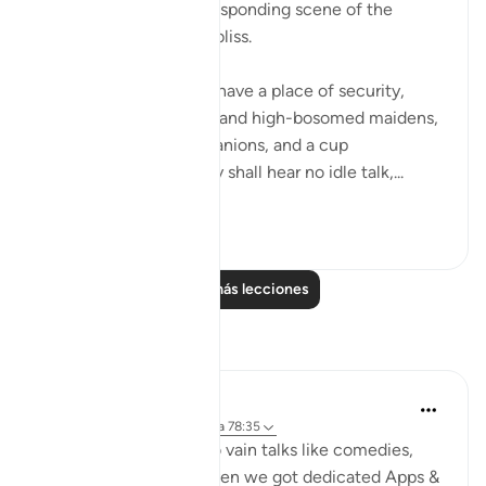
We have here the corresponding scene of the
righteous in complete bliss.
"The God-fearing shall have a place of security,
gardens and vineyards, and high-bosomed maidens,
of equal age, for companions, and a cup
overflowing. There they shall hear no idle talk,...
Ver más
0
0
Leer más lecciones
Reflexiones
Umar Shariff
hace 5 años
·
Referencias
aleya 78:35
These days we listen to vain talks like comedies,
conspiracy theories (even we got dedicated Apps &