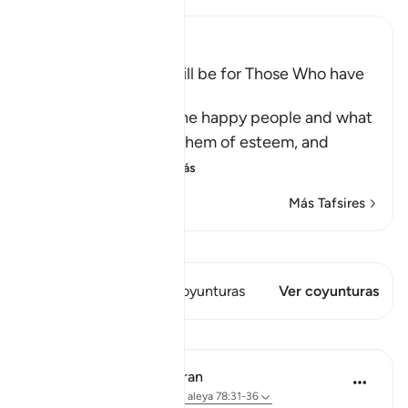
Ibn Kathir (Abridged)
The Great Success will be for Those Who have
Taqwa
Allah informs about the happy people and what
He has prepared for them of esteem, and
eternal pleasu
…
Leer más
Más Tafsires
Ver Qiraat
Este versículo tiene 1 Coyunturas
Ver coyunturas
Lecciones
In the Shade of the Quran
hace 31 semanas
·
Referencias
aleya 78:31-36