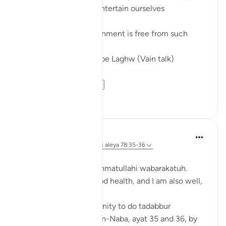
Social media), etc to entertain ourselves
The true joy of entertainment is free from such
In Jannah, there won’t be Laghw (Vain talk)
لاَّ يَسْمَعُونَ فِيهَ...
Ver más
6
1
Zufisha Khaleel
hace 26 semanas
·
Referencias
aleya 78:35-36
Bismillah…
Assalamualaikum warahmatullahi wabarakatuh.
I hope you are all in good health, and I am also well,
Alhamdulillah!
Today I got the opportunity to do tadabbur
(reflection) on Surah An-Naba, ayat 35 and 36, by