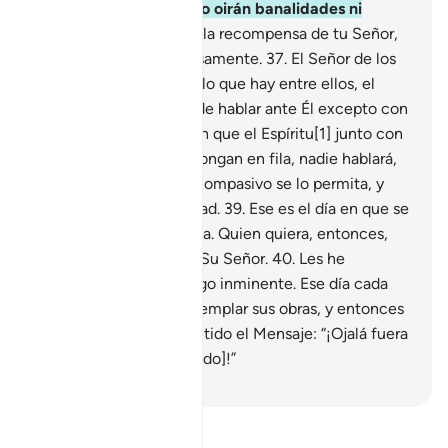
desbordantes.
35
.
Allí no oirán banalidades ni
falsedades.
36
.
Esta es la recompensa de tu Señor,
que concederá generosamente.
37
.
El Señor de los
cielos, de la Tierra y de lo que hay entre ellos, el
Compasivo. Nadie puede hablar ante Él excepto con
Su permiso.
38
.
El día en que el Espíritu[1] junto con
los demás ángeles se pongan en fila, nadie hablará,
salvo aquel a quien el Compasivo se lo permita, y
solo podrá decir la verdad.
39
.
Ese es el día en que se
establecerá total justicia. Quien quiera, entonces,
que busque refugio en Su Señor.
40
.
Les he
advertido de este castigo inminente. Ese día cada
ser humano ha de contemplar sus obras, y entonces
dirá quien haya desmentido el Mensaje: “¡Ojalá fuera
polvo [para no ser juzgado]!”
-
Sheikh Isa Garcia
Lee Tafsir