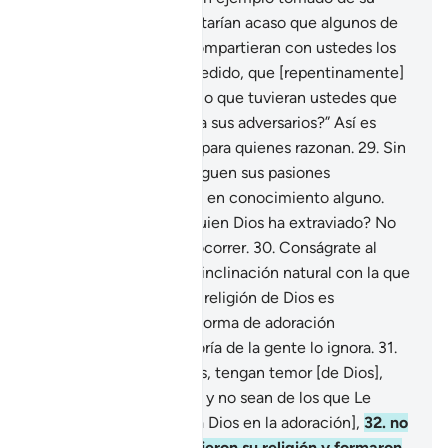
propia vivencia: “¿Aceptarían acaso que algunos de
entre la servidumbre compartieran con ustedes los
bienes que les he concedido, que [repentinamente]
tuvieran partes iguales, o que tuvieran ustedes que
temerles como temen a sus adversarios?” Así es
como aclaro los signos para quienes razonan.
29
.
Sin
embargo, los injustos siguen sus pasiones
ciegamente sin basarse en conocimiento alguno.
¿Quién podría guiar a quien Dios ha extraviado? No
habrá quién lo pueda socorrer.
30
.
Conságrate al
monoteísmo, que es la inclinación natural con la que
Dios creó a la gente. La religión de Dios es
inalterable y esta es la forma de adoración
verdadera, pero la mayoría de la gente lo ignora.
31
.
Arrepiéntanse ante Dios, tengan temor [de Dios],
cumplan con la oración y no sean de los que Le
atribuyen divinidades [a Dios en la adoración],
32
.
no
sean de esos que dividieron su religión y formaron