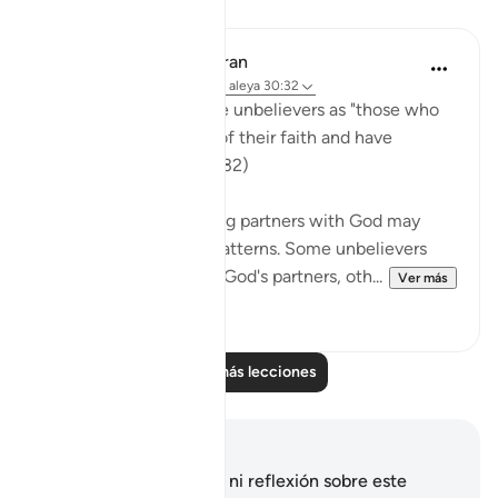
Lecciones
In the Shade of the Quran
hace 31 semanas
·
Referencias
aleya 30:32
The surah describes the unbelievers as "those who
have broken the unity of their faith and have
become sects." (Verse 32)
Unbelief and associating partners with God may
take many forms and patterns. Some unbelievers
consider the jinn to be God's partners, oth...
Ver más
1
0
Leer más lecciones
Notas y reflexiones
No tienes ninguna nota ni reflexión sobre este