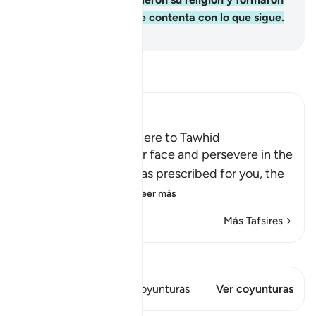
sectas, cada facción se contenta con lo que sigue.
-
Sheikh Isa Garcia
Lee Tafsir
Ibn Kathir (Abridged)
The Command to adhere to Tawhid
Allah says: `so set your face and persevere in the
religion which Allah has prescribed for you, the
worship of Allah Al
…
Leer más
Más Tafsires
Ver Qiraat
Este versículo tiene 1 Coyunturas
Ver coyunturas