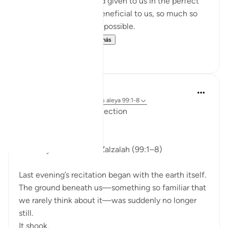
One is, if controlled and given to us in the perfect
measured doses, it is beneficial to us, so much so
that life without it is impossible.
And the other is...
Ver más
17
2
ekaterina myachina
la semana pasada
·
Referencias
aleya 99:1-8
From Recitation to Reflection
Nothing Is Lost
Isha Prayer · Surah Az-Zalzalah (99:1–8)
Last evening’s recitation began with the earth itself.
The ground beneath us—something so familiar that
we rarely think about it—was suddenly no longer
still.
It shook.