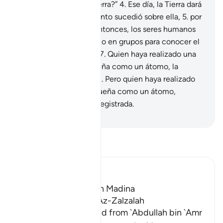
“¿Qué le sucede a la Tierra?”
4
.
Ese día, la Tierra dará
testimonio de todo cuanto sucedió sobre ella,
5
.
por
orden de su Señor.
6
.
Entonces, los seres humanos
acudirán al Día del Juicio en grupos para conocer el
resultado de sus obras.
7
.
Quien haya realizado una
obra de bien, tan pequeña como un átomo, la
encontrará registrada.
8
.
Pero quien haya realizado
una mala obra, tan pequeña como un átomo,
también la encontrará registrada.
-
Sheikh Isa Garcia
Lee Tafsir
Ibn Kathir (Abridged)
Which was revealed in Madina
The Virtues of Surat Az-Zalzalah
Imam Ahmad recorded from `Abdullah bin `Amr