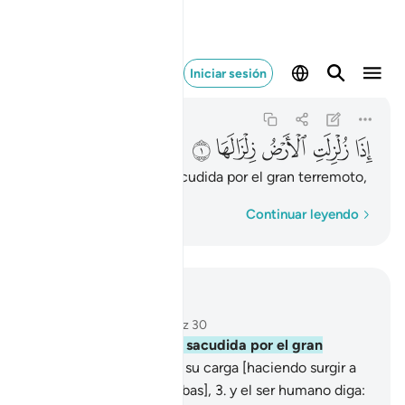
اذا زلزلت الارض زلزالها 
Iniciar sesión
Az-Zálzala
99:1
99:1
ﱵ
ﱶ
ﱷ
ﱸ
ﱹ
Cuando la Tierra sea sacudida por el gran terremoto,
Palabra por palabra
Continuar leyendo
Leer en contexto
Capítulo 99, Página 599, Juz 30
1
.
Cuando la Tierra sea sacudida por el gran
terremoto,
2
.
y expulse su carga [haciendo surgir a
los muertos de sus tumbas],
3
.
y el ser humano diga: