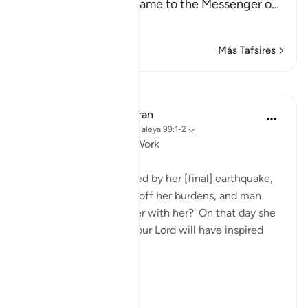
that he said, "A man came to the Messenger o
…
Leer más
Más Tafsires
Lecciones
In the Shade of the Quran
hace 31 semanas
·
Referencias
aleya 99:1-2
The Results of a Life's Work
When the earth is rocked by her [final] earthquake,
when the earth shakes off her burdens, and man
asks: 'What is the matter with her?' On that day she
will tell her news, for your Lord will have inspired
her. (Verses 1-5)
It is ...
Ver más
1
0