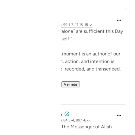
Hammad Fahim
hace 2 años
·
Referencias
aleya 99:1-7, 17:13-15
'Read your record. You ˹alone˺ are sufficient this Day
to take account of yourself!'
Each one of us in every moment is an author of our
own book. Every motion, action, and intention is
being written, journaled, recorded, and transcribed.
Imagine for a momen...
Ver más
29
19
Prophetic Commentary
hace 8 años
·
Referencias
aleya 84:3-4, 99:1-6
Abu Hurayrah narrates: The Messenger of Allah
(saws) said: