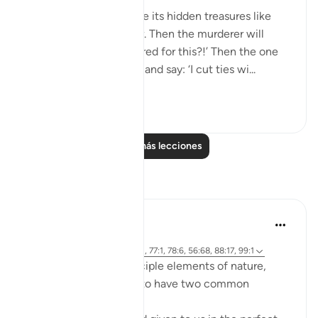
'The earth will discharge its hidden treasures like
pillars of gold and silver. Then the murderer will
come and say: ‘I murdered for this?!’ Then the one
who cut ties will come and say: ‘I cut ties wi...
Ver más
6
0
Leer más lecciones
Reflexiones
Kaynat Sarwar
hace 5 años
·
Referencias
aleya 91:8-9, 56:71, 77:1, 78:6, 56:68, 88:17, 99:1
If you observe the principle elements of nature,
everything in it seems to have two common
qualities.