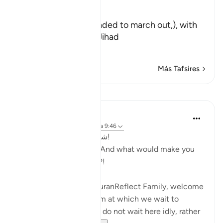
Allah said,
وَلَوْ أَرَادُواْ الْخُرُوجَ
(And if they had intended to march out,), with
you to participate in Jihad
لأَعَدُّواْ لَهُ ع
…
Leer más
Más Tafsires
Lecciones
Hammad Fahim
hace 2 años
·
Referencias
aleya 9:46
شعبان! وما أدراك ما شعبان!
SubhanAllah! Sha’ban! And what would make you
realise what Sha’ban is?!
Brothers and Sisters, QuranReflect Family, welcome
to Sha’ban! The platform at which we wait to
embrace Ramadan! We do not wait here idly, rather