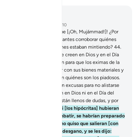
Leer en contexto
Capítulo 9, Página 194, Juz 10
43
.
¡Que Dios te disculpe [¡Oh, Mujámmad!]! ¿Por
qué los has eximido sin antes corroborar quiénes
decían la verdad y quiénes estaban mintiendo?
44
.
En cambio, aquellos que creen en Dios y en el Día
del Juicio no se excusan para que los eximas de la
obligación de contribuir con sus bienes materiales y
combatir. Dios sabe bien quiénes son los piadosos.
45
.
Los que te presentan excusas para no alistarse
[en el ejército] no creen en Dios ni en el Día del
Juicio, sus corazones están llenos de dudas, y por
sus dudas vacilan.
46
.
Si [los hipócritas] hubieran
querido realmente combatir, se habrían preparado
para tal fin; pero Dios no quiso que salieran [con
ustedes] y les infundió desgano, y se les dijo: