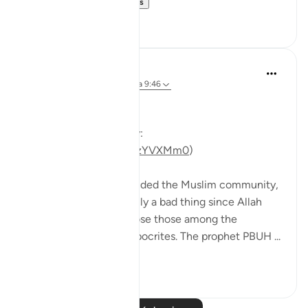
we prepare for...
Ver más
47
11
Mohannad Hakeem
hace 5 años
·
Referencias
aleya 9:46
Day 10 Answer
(For video commentary:
https://youtu.be/s0WgzYVXMm0
)
The battle of Tabuk divided the Muslim community,
and that’s not necessarily a bad thing since Allah
SWT has willed to expose those among the
believers who were hypocrites. The prophet PBUH ...
Ver más
10
3