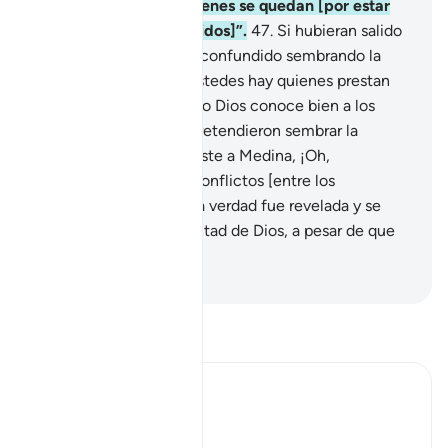
“Permanezcan con quienes se quedan [por estar
verdaderamente eximidos]”.
47
.
Si hubieran salido
a combatir, los habrían confundido sembrando la
discordia, pues entre ustedes hay quienes prestan
oído a lo que dicen, pero Dios conoce bien a los
injustos.
48
.
Ya antes pretendieron sembrar la
sedición [cuando arribaste a Medina, ¡Oh,
Mujámmad!] creando conflictos [entre los
creyentes], hasta que la verdad fue revelada y se
hizo manifiesta la voluntad de Dios, a pesar de que
ellos lo detestaban.
-
Sheikh Isa Garcia
Lee Tafsir
Ibn Kathir (Abridged)
Exposing Hypocrites