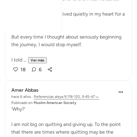
It’s something that has lived quietly in my heart for a
long time.
But every time I thought about seriously beginning
the journey, I would stop myself.
I told ...
Ver más
18
6
Amer Abbas
hace 6 años
·
Referencias
aleya 9:118-120, 9:45-47
Publicado en
Muslim American Society
'Why?'
I am not big on quitting and giving up. To the point
that there are times where quitting may be the