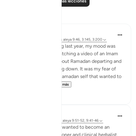
Leer más lecciones
Reflexiones
Rooma Khanam
hace 25 semanas
·
Referencias
aleya 9:46, 3:145, 3:200
As Ramadan was ending last year, my mood was
sombre. I remember watching a video of an Imam
delivering a Khutbah about Ramadan departing and
my tears just kept rolling down. It was my fear of
going back to my pre-Ramadan self that wanted to
hold on to it for a...
Ver más
7
2
Khalisa M.
hace 21 semanas
·
Referencias
aleya 9:51-52, 9:41-46
For over two years, I’ve wanted to become an
Islamic medical practitioner and clinical herbalist.