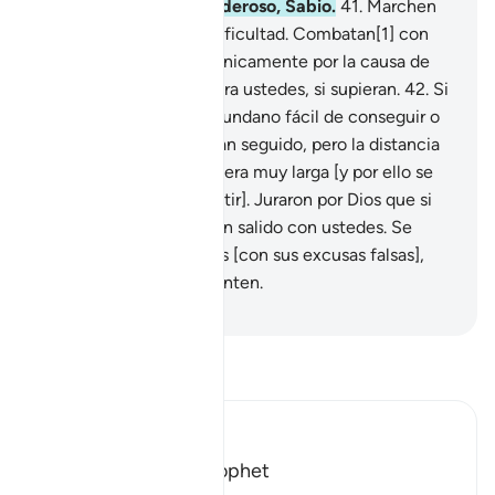
prevalezca. Dios es Poderoso, Sabio.
41
.
Marchen
en la facilidad o en la dificultad. Combatan[1] con
sus bienes y sus vidas únicamente por la causa de
Dios, eso es lo mejor para ustedes, si supieran.
42
.
Si
hubiera sido por algo mundano fácil de conseguir o
un viaje breve, te habrían seguido, pero la distancia
[en la batalla de Tabuk] era muy larga [y por ello se
negaron a salir a combatir]. Juraron por Dios que si
hubieran podido, habrían salido con ustedes. Se
destruyeron a sí mismos [con sus excusas falsas],
pero Dios sabe que mienten.
-
Sheikh Isa Garcia
Lee Tafsir
Ibn Kathir (Abridged)
Allah supports His Prophet