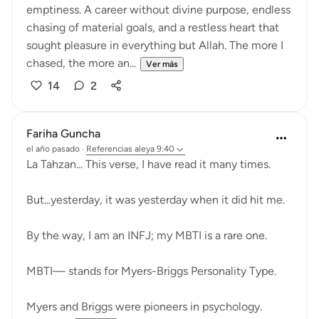
emptiness. A career without divine purpose, endless
chasing of material goals, and a restless heart that
sought pleasure in everything but Allah. The more I
chased, the more an...
Ver más
14
2
Fariha Guncha
el año pasado
·
Referencias
aleya 9:40
La Tahzan... This verse, I have read it many times.
But...yesterday, it was yesterday when it did hit me.
By the way, I am an INFJ; my MBTI is a rare one.
MBTI— stands for Myers-Briggs Personality Type.
Myers and Briggs were pioneers in psychology.