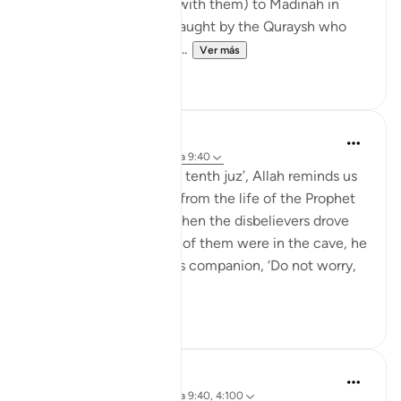
(may Allah be pleased with them) to Madinah in
secret to avoid being caught by the Quraysh who
did not want them to li...
Ver más
29
5
Abdul Nasir Jangda
hace 4 años
·
Referencias
aleya 9:40
In Surah Tawbah, in the tenth juz’, Allah reminds us
of a powerful moment from the life of the Prophet
ﷺ: 'Allah helped him when the disbelievers drove
him out: when the two of them were in the cave, he
[Muhammad] said to his companion, ‘Do not worry,
Allah is...
Ver más
19
0
Dr. Akram Kassab
hace 5 años
·
Referencias
aleya 9:40, 4:100