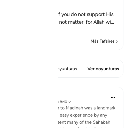
Allah said,
إِلاَّ تَنصُرُوهُ
(If you help him not), if you do not support His
Prophet , then it does not matter, for Allah wi
…
Leer más
Más Tafsires
Ver Qiraat
Este versículo tiene 1 Coyunturas
Ver coyunturas
Lecciones
Abdul Nasir Jangda
hace 3 años
·
Referencias
aleya 9:40
The Hijrah from Makkah to Madinah was a landmark
event, but it was not an easy experience by any
means. The Prophetﷺ sent many of the Sahabah