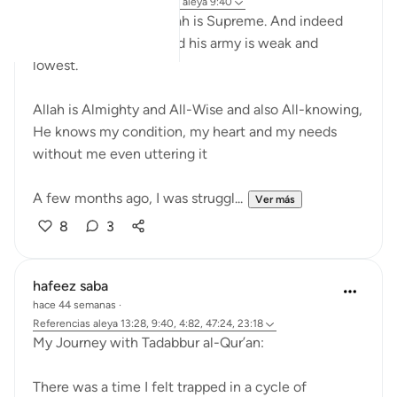
hace 31 semanas
·
Referencias
aleya 9:40
Indeed the Word of Allah is Supreme. And indeed
the word of shaytan and his army is weak and
lowest.
Allah is Almighty and All-Wise and also All-knowing,
He knows my condition, my heart and my needs
without me even uttering it
A few months ago, I was struggl...
Ver más
8
3
hafeez saba
hace 44 semanas
·
Referencias
aleya 13:28, 9:40, 4:82, 47:24, 23:18
My Journey with Tadabbur al-Qur’an:
There was a time I felt trapped in a cycle of