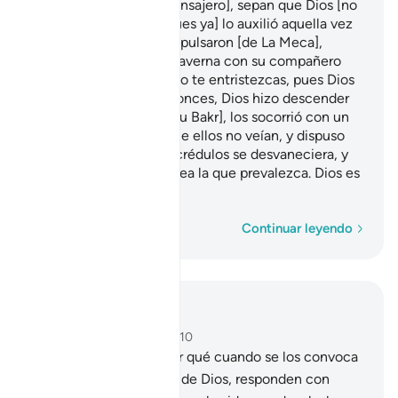
Si no lo socorren [al Mensajero], sepan que Dios [no
necesita de ustedes, pues ya] lo auxilió aquella vez
que los incrédulos lo expulsaron [de La Meca],
cuando estando en la caverna con su compañero
[Abu Bakr][1], le dijo: “No te entristezcas, pues Dios
está con nosotros”. Entonces, Dios hizo descender
Su sosiego sobre él [Abu Bakr], los socorrió con un
ejército [de ángeles] que ellos no veían, y dispuso
que la palabra de los incrédulos se desvaneciera, y
que la palabra de Dios sea la que prevalezca. Dios es
Poderoso, Sabio.
1
Palabra por palabra
Continuar leyendo
Leer en contexto
Capítulo 9, Página 193, Juz 10
38
.
¡Oh, creyentes! ¿Por qué cuando se los convoca
a combatir por la causa de Dios, responden con