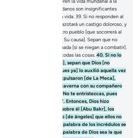
desgano? ¿Acaso prefieren la vida mundanal a la
otra? Los placeres mundanos son insignificantes
respecto a los de la otra vida.
39
.
Si no responden al
llamado a combatir los azotará un castigo doloroso, y
Dios los sustituirá por otro pueblo [que socorrerá al
Profeta y combatirá por Su causa]. Sepan que no
perjudicarán a Dios en nada [si se niegan a combatir].
Dios tiene poder sobre todas las cosas.
40
.
Si no lo
socorren [al Mensajero], sepan que Dios [no
necesita de ustedes, pues ya] lo auxilió aquella vez
que los incrédulos lo expulsaron [de La Meca],
cuando estando en la caverna con su compañero
[Abu Bakr][1], le dijo: “No te entristezcas, pues
Dios está con nosotros”. Entonces, Dios hizo
descender Su sosiego sobre él [Abu Bakr], los
socorrió con un ejército [de ángeles] que ellos no
veían, y dispuso que la palabra de los incrédulos se
desvaneciera, y que la palabra de Dios sea la que