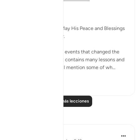
The Hijrah taught me
Dr. Akram Kassab
Praise be to Allah and May His Peace and Blessings
be upon His Messenger.
The Hijrah is one of the events that changed the
course of history, and it contains many lessons and
learnings, and here I will mention some of wh...
Ver más
9
2
Leer más lecciones
Reflexiones
Kashish Faraz