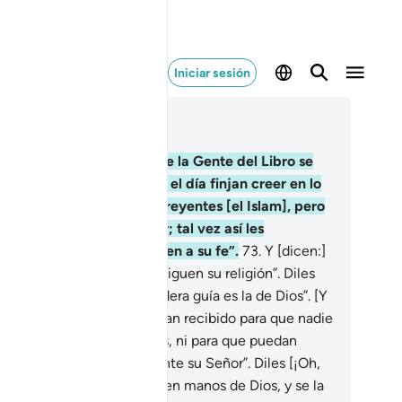
Iniciar sesión
er en contexto
ítulo 3, Página 59, Juz 3
.
Miembros de un grupo de la Gente del Libro se
cen entre sí: “Al comenzar el día finjan creer en lo
e se le ha revelado a los creyentes [el Islam], pero
sacredítenlo al anochecer; tal vez así les
mbremos dudas y renuncien a su fe”.
73
.
Y [dicen:]
 confíen sino en quienes siguen su religión”. Diles
Oh, Mujámmad!]: “La verdadera guía es la de Dios”. [Y
cen:] “No enseñen lo que han recibido para que nadie
a bendecido como ustedes, ni para que puedan
gumentar en contra suya ante su Señor”. Diles [¡Oh,
jámmad!]: “La gracia está en manos de Dios, y se la