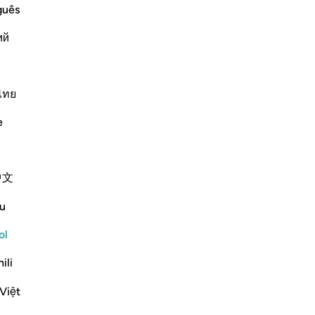
co
guês
tod
ий
Él
-
Sh
 Wicked Plots Against Muslims
d wish they could misguide them. Allah
 fall back upon them, while they are
ไทย
No
No
e
ver
Más Tafsires
中文
u
ol
sign of weakening. The only way to guard
ili
s is to hold tight to God’s Book, which He
 for guidance and for ...
Ver más
Việt