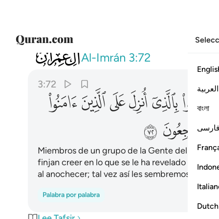
Selecc
003
وقالت طايفة من اهل الكتاب امنوا بالذ
Al-Imrán
3:72
Englis
3:72
العربية
ﱑ
ﱒ
ﱓ
ﱔ
ﱕ
ﱖ
বাংলা
ﱜ
ﱝ
ارسی
França
Miembros de un grupo de la Gente del Libro se 
finjan creer en lo que se le ha revelado a los c
Indon
al anochecer; tal vez así les sembremos dudas y
Italia
Palabra por palabra
Dutch
Lee Tafsir