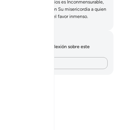
ncede a quien Él quiere”. Dios es Inconmensurable,
o lo sabe.
74
.
Favorece con Su misericordia a quien
 quiere. Dios es poseedor del favor inmenso.
eikh Isa Garcia
tas y reflexiones
 tienes ninguna nota ni reflexión sobre este
sículo.
Plasma tus pensamientos…