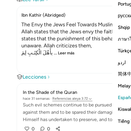
Portu
Ibn Kathir (Abridged)
русск
The Envy the Jews Feel Towards Muslims; Their
Shqip
Allah states that the Jews envy the faithful an
states that the punishment of this behavior will
ภาษา
unaware. Allah criticizes them,
Türkç
يأَهْلَ الْكِتَـبِ لِمَ
…
Leer más
اردو
简体
Lecciones
Melay
In the Shade of the Quran
Españ
hace 31 semanas
·
Referencias
aleya 3:72
Such evil schemes continue to be pursued with no 
Kiswah
against them and to be spared their damaging effect
Himself has undertaken to preserve, and to refer to it
Tiếng 
0
0