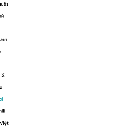
ti
nsaje. Dios conoce a Sus siervos.
guês
co
ий
-
Sh
Continuar leyendo
No
ไทย
No
ver
e
ent as a Witness, and He is the Most
t is the absolute truth,
中文
he Lord and God of all creation;
u
ol
Más Tafsires
ili
Việt