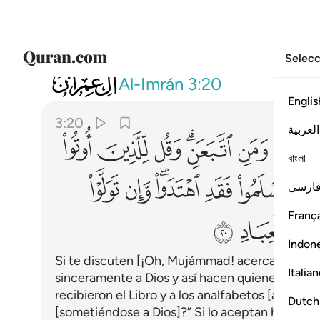
Selecc
003
فان حاجوك فقل اسلمت وجهي لله ومن اتب
Al-Imrán
3:20
Englis
3:20
العربية
ﲊ
ﲋ
ﲌﲍ
ﲎ
ﲏ
ﲐ
বাংলা
ﲕ
ﲖ
ﲗ
ﲘﲙ
ﲚ
ﲛ
ارسی
França
ﲢ
ﲣ
Indon
Si te discuten [¡Oh, Mujámmad! acerca de tu m
Italia
sinceramente a Dios y así hacen quienes me si
recibieron el Libro y a los analfabetos [árabes
Dutch
[sometiéndose a Dios]?” Si lo aceptan habrán se