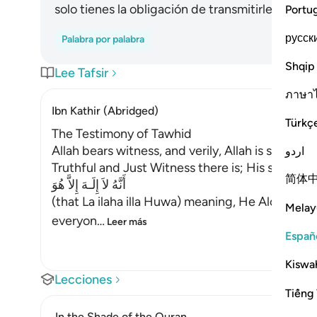
solo tienes la obligación de transmitirles el me
Portu
русск
Palabra por palabra
Shqip
Lee Tafsir
ภาษา
Ibn Kathir (Abridged)
Türkç
The Testimony of Tawhid
Allah bears witness, and verily, Allah is suffici
اردو
Truthful and Just Witness there is; His statemen
简体
أَنَّهُ لاَ إِلَـهَ إِلاَّ هُوَ
(that La ilaha illa Huwa) meaning, He Alone is t
Melay
everyon
…
Leer más
Españ
Kiswah
Lecciones
Tiếng 
In the Shade of the Quran