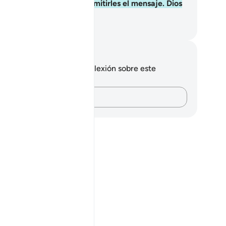
enes la obligación de transmitirles el mensaje. Dios
noce a Sus siervos.
eikh Isa Garcia
tas y reflexiones
 tienes ninguna nota ni reflexión sobre este
sículo.
Plasma tus pensamientos…