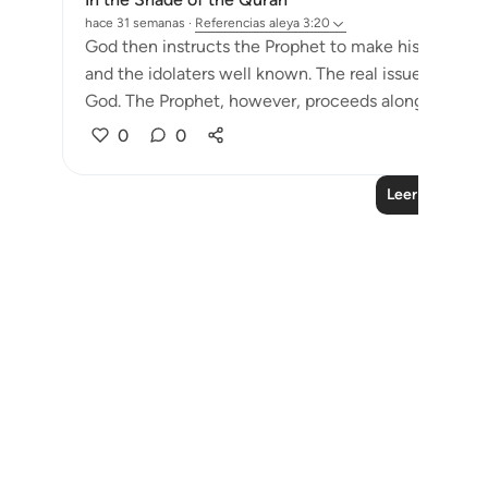
hace 31 semanas
·
Referencias
aleya 3:20
God then instructs the Prophet to make his attitude 
and the idolaters well known. The real issue is stated 
God. The Prophet, however, proceeds along his absolu
0
0
Leer más lecc
Notes
placeholders
close