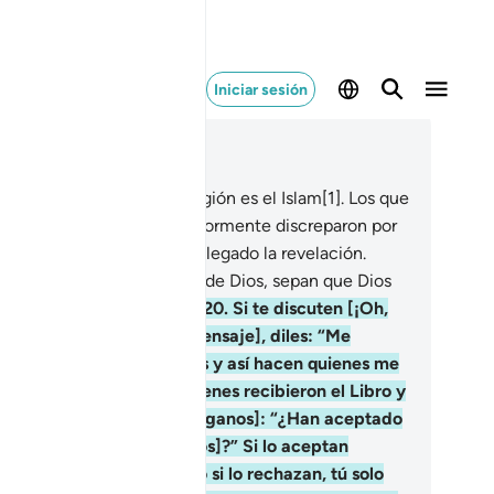
Iniciar sesión
er en contexto
ítulo 3, Página 52, Juz 3
.
Para Dios la verdadera religión es el Islam[1]. Los que
bían recibido el libro anteriormente discreparon por
erbia a pesar de haberles llegado la revelación.
ienes rechacen los signos de Dios, sepan que Dios
rápido en ajustar cuentas.
20
.
Si te discuten [¡Oh,
jámmad! acerca de tu mensaje], diles: “Me
trego sinceramente a Dios y así hacen quienes me
guen”. Y pregúntales a quienes recibieron el Libro y
los analfabetos [árabes paganos]: “¿Han aceptado
 Islam [sometiéndose a Dios]?” Si lo aceptan
brán seguido la guía, pero si lo rechazan, tú solo