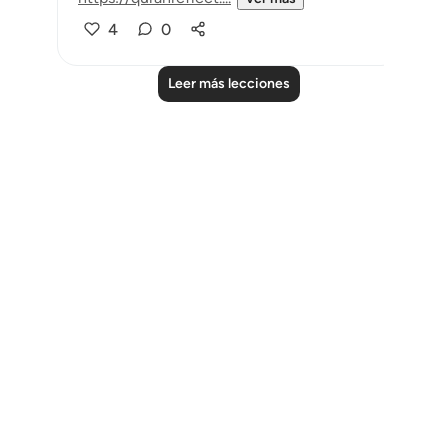
4
0
Leer más lecciones
Notes
placeholders
close