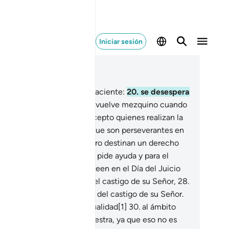
Iniciar sesión
er en contexto
ítulo 70, Página 569, Juz 29
.
El hombre fue creado impaciente:
20
.
se desespera
ando sufre un mal
21
.
y se vuelve mezquino cuando
fortuna lo favorece,
22
.
excepto quienes realizan la
ación con entusiasmo
23
.
que son perseverantes en
oración,
24
.
que de su dinero destinan un derecho
tablecido[1]
25
.
para el que pide ayuda y para el
digente honesto;
26
.
que creen en el Día del Juicio
al,
27
.
que tienen temor del castigo de su Señor,
28
.
endo que nadie está a salvo del castigo de su Señor.
.
Los que preservan su sexualidad[1]
30
.
al ámbito
nyugal o lo que posee la diestra, ya que eso no es