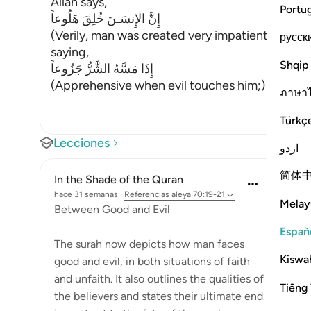
Allah says,
Portu
إِنَّ الإِنسَـنَ خُلِقَ هَلُوعاً
(Verily, man was created very impatient;) Then,
русск
saying,
Shqip
إِذَا مَسَّهُ الشَّرُّ جَزُوعاً
(Apprehensive when evil touches him;) meani
ภาษา
Türkç
Lecciones
اردو
简体
In the Shade of the Quran
hace 31 semanas
·
Referencias
aleya 70:19-21
Melay
Between Good and Evil
Españ
The surah now depicts how man faces
Kiswah
good and evil, in both situations of faith
and unfaith. It also outlines the qualities of
Tiếng 
the believers and states their ultimate end