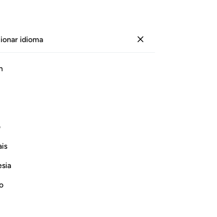
ionar idioma
Iniciar sesión
Le
h
Cap
19
ﱰ
ﱱ
ﱲ
ﱳ
ﱴ
cu
la 
or
ف
la 
Continuar leyendo
is
es
in
esia
Fin
si
no
29
 inclination to corrupt his behavior.
co