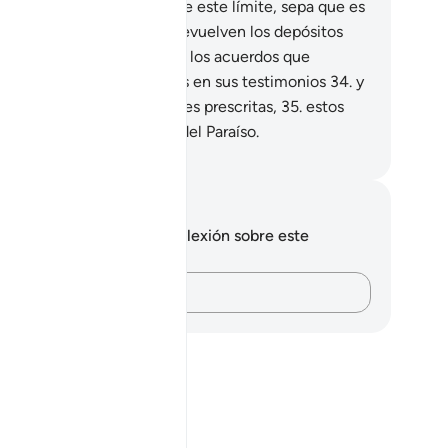
nsurable.
31
.
Quien traspase este límite, sepa que es
trasgresor.
32
.
Y los que devuelven los depósitos
e se les confían y respetan los acuerdos que
lebran,
33
.
que son veraces en sus testimonios
34
.
y
e cumplen con las oraciones prescritas,
35
.
estos
án honrados con jardines del Paraíso.
eikh Isa Garcia
tas y reflexiones
 tienes ninguna nota ni reflexión sobre este
sículo.
Plasma tus pensamientos…