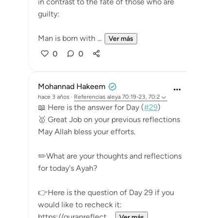
in contrast to the fate of those who are
guilty:
Man is born with ...
Ver más
0
0
Mohannad Hakeem
hace 3 años
·
Referencias
aleya 70:19-23, 70:2
📖 Here is the answer for Day (
#29
)
🥇 Great Job on your previous reflections
May Allah bless your efforts.
✏️What are your thoughts and reflections
for today's Ayah?
👉Here is the question of Day 29 if you
would like to recheck it:
https://quranreflect....
Ver más