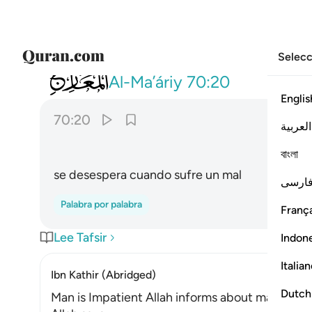
Selecc
070
اذا مسه الشر جزوعا ٢٠
Al-Ma’áriy
70:20
Englis
70:20
العربية
বাংলা
se desespera cuando sufre un mal
ارسی
Palabra por palabra
França
Lee Tafsir
Indon
Italia
Ibn Kathir (Abridged)
Dutch
Man is Impatient Allah informs about man and his