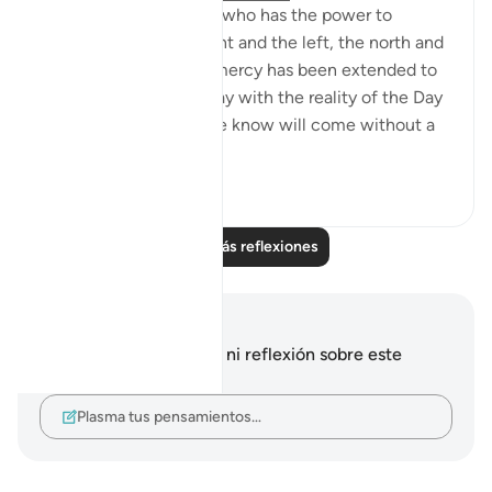
I stand in awe of Allah, who has the power to
destroy us from the right and the left, the north and
the south, and yet his mercy has been extended to
us. May we live each day with the reality of the Day
of Judgment, which we know will come without a
doubt. Th...
Ver más
8
2
Leer más reflexiones
Notas y reflexiones
No tienes ninguna nota ni reflexión sobre este
versículo.
Plasma tus pensamientos…