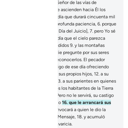
pues procede de Dios, Señor de las vías de
ascensión,
4
.
por las que ascienden hacia Él los
ángeles y las almas; un día que durará cincuenta mil
años.
5
.
Persevera con profunda paciencia,
6
.
porque
ellos[1] lo ven lejano [al Día del Juicio],
7
.
pero Yo sé
que está cercano.
8
.
El día que el cielo parezca
masas de minerales fundidos
9
.
y las montañas
copos de lana,
10
.
y nadie pregunte por sus seres
amados
11
.
a pesar de reconocerlos. El pecador
querrá salvarse del castigo de ese día ofreciendo
como rescate incluso a sus propios hijos,
12
.
a su
esposa, a su hermano,
13
.
a sus parientes en quienes
se apoyaba,
14
.
y a todos los habitantes de la Tierra
con tal de salvarse.
15
.
Pero no le servirá, su castigo
será el fuego del Infierno
16
.
que le arrancará sus
extremidades,
17
.
y convocará a quien le dio la
espalda y se apartó del Mensaje,
18
.
y acumuló
bienes materiales con avaricia.