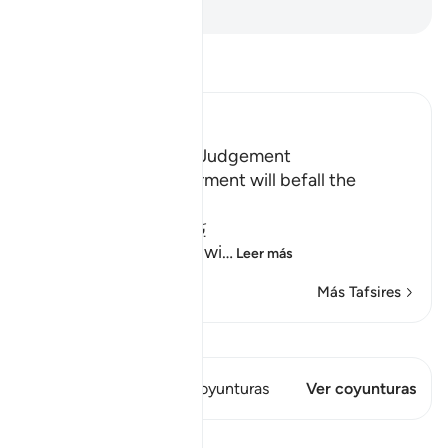
-
Sheikh Isa Garcia
Lee Tafsir
Ibn Kathir (Abridged)
Terrors of the Day of Judgement
Allah says that the torment will befall the
disbelievers.
يَوْمَ تَكُونُ السَّمَآءُ كَالْمُهْلِ
(The Day that the sky wi
…
Leer más
Más Tafsires
Ver Qiraat
Este versículo tiene 1 Coyunturas
Ver coyunturas
Lecciones