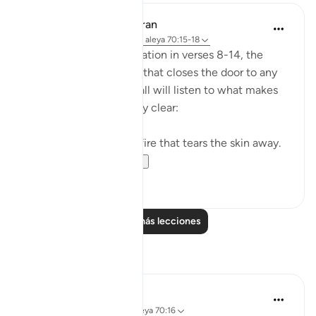
In the Shade of the Quran
hace 31 semanas
·
Referencias
aleya 70:15-18
In the midst of this situation in verses 8-14, the
guilty hears something that closes the door to any
fleeting hope. Indeed, all will listen to what makes
the situation abundantly clear:
But no! It is the raging fire that tears the skin away.
It will claim al...
Ver más
0
0
Leer más lecciones
Reflexiones
Stephanie Wallace
el año pasado
·
Referencias
aleya 70:16