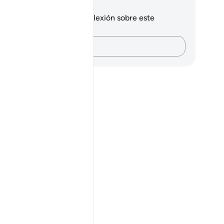
tas y reflexiones
 tienes ninguna nota ni reflexión sobre este
sículo.
Plasma tus pensamientos…