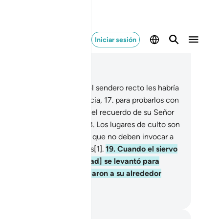
Iniciar sesión
er en contexto
ítulo 72, Página 573, Juz 29
.
Pero si hubieran seguido el sendero recto les habría
do de beber de la abundancia,
17
.
para probarlos con
la. Porque quien se aparte del recuerdo de su Señor
cibirá un castigo penoso.
18
.
Los lugares de culto son
a adorar solo a Dios, por lo que no deben invocar a
a ni a nadie junto con Dios[1].
19
.
Cuando el siervo
 Dios [el Profeta Mujámmad] se levantó para
vocarlo, [los yinn] se agolparon a su alrededor
ra oír la recitación].
eikh Isa Garcia