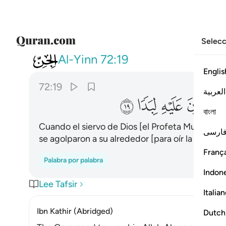
Selecc
072
وانه لما قام عبد الله يدعوه كادوا
Al-Yinn
72:19
Englis
72:19
العربية
ﱷ
ﱸ
ﱹ
ﱺ
বাংলা
Cuando el siervo de Dios [el Profeta Mujámmad] 
ارسی
se agolparon a su alrededor [para oír la recitaci
França
Palabra por palabra
Indon
Lee Tafsir
Italia
Ibn Kathir (Abridged)
Dutch