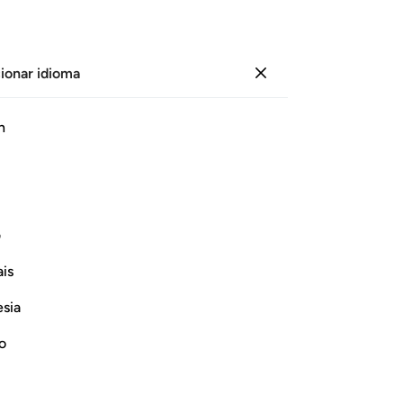
ionar idioma
Iniciar sesión
Le
h
Cap
16
ﱰ
ﱱ
ﱲ
ﱳ
ﱴ
ﱵ
ﱶ
da
el
se levantó para invocarlo, [los yinn]
re
ف
ón].
par
is
nad
Continuar leyendo
de
esia
in
[pa
no
-
Sh