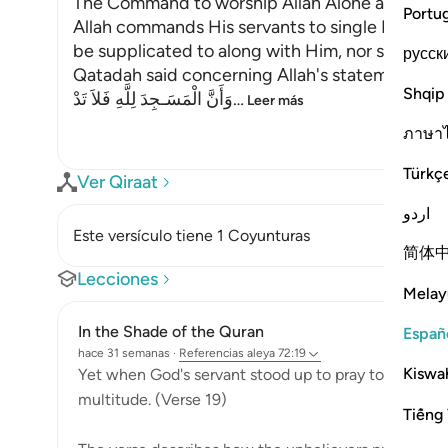
The Command to worship Allah Alone and shun
Portu
Allah commands His servants to single Him out
be supplicated to along with Him, nor should a
русск
Qatadah said concerning Allah's statement,
Shqip
وَأَنَّ الْمَسَـجِدَ لِلَّهِ فَلاَ تَدْ
…
Leer más
ภาษา
Türkç
Ver Qiraat
اردو
Este versículo tiene 1 Coyunturas
简体
Lecciones
Melay
In the Shade of the Quran
Españ
hace 31 semanas
·
Referencias
aleya 72:19
Kiswah
Yet when God's servant stood up to pray to Him, the
multitude. (Verse 19)
Tiếng 