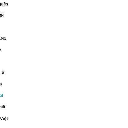
 Shirk
No
guês
 alone for worship and that none should
No
ny partners be associated with Him. As
ий
ver
ไทย
Más Tafsires
e
Ver coyunturas
中文
u
ol
ili
 unbelievers pressed in on him in
Việt