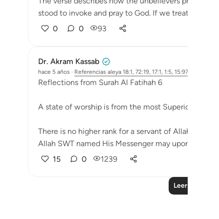
The verse describes how the unbelievers pressed
stood to invoke and pray to God. If we treat this vers
0
0
93
Dr. Akram Kassab
hace 5 años
·
Referencias
aleya 18:1, 72:19, 17:1, 1:5, 15:97-98
Reflections from Surah Al Fatihah 6
A state of worship is from the most Superior positio
There is no higher rank for a servant of Allah other t
Allah SWT named His Messenger may upon ...
Ver m
15
0
1239
Leer más lecc