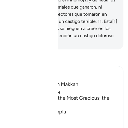
servirán los bienes materiales que ganaron, ni
tampoco los ídolos protectores que tomaron en
lugar de Dios. Recibirán un castigo terrible.
11
.
Esta[1]
es la Guía, pero quienes se nieguen a creer en los
versículos de su Señor tendrán un castigo doloroso.
-
Sheikh Isa Garcia
Lee Tafsir
Ibn Kathir (Abridged)
Which was revealed in Makkah
بِسْمِ اللَّهِ الرَّحْمَـنِ الرَّحِيمِ
In the Name of Allah, the Most Gracious, the
Most Merciful.
A Directive to contempla
…
Leer más