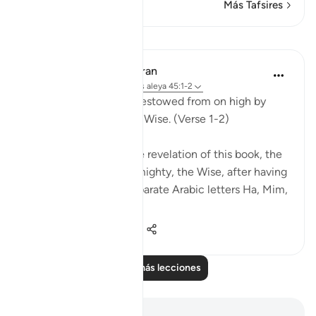
Más Tafsires
Lecciones
In the Shade of the Quran
hace 32 semanas
·
Referencias
aleya 45:1-2
Ha. Mim. This book is bestowed from on high by
God, the Almighty, the Wise. (Verse 1-2)
The surah mentions the revelation of this book, the
Qur'an, by God, the Almighty, the Wise, after having
introduced the two separate Arabic letters Ha, Mim,
to point to th...
Ver más
1
0
149
Leer más lecciones