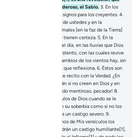
proviene de Dios, el Poderoso, el Sabio.
3
.
En los
cielos y en la Tierra hay signos para los creyentes.
4
.
También en la creación de ustedes y en la
diseminación de los animales [en la faz de la Tierra]
hay signos para quienes tienen certeza.
5
.
En la
sucesión de la noche y el día, en las lluvias que Dios
envía del cielo como sustento, con las cuales revive
la tierra árida, y en los cambios de los vientos hay, sin
duda, signos para gente que reflexiona.
6
.
Éstos son
versículos de Dios que te recito con la Verdad. ¿En
qué otro Mensaje creerán si no creen en Dios y en
Sus signos?
7
.
¡Ay de todo mentiroso, pecador!
8
.
Que escucha los versículos de Dios cuando se le
recitan, pero persiste en su soberbia como si no los
hubiera oído. Anúnciales un castigo severo.
9
.
Cuando escuchan algunos de Mis versículos los
toman a burla. Ellos tendrán un castigo humillante[1],
10
.
los estará aguardando el Infierno[1] y de nada les