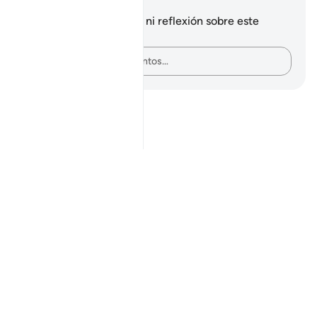
Notas y reflexiones
No tienes ninguna nota ni reflexión sobre este
versículo.
Plasma tus pensamientos…
Notes
placeholders
close