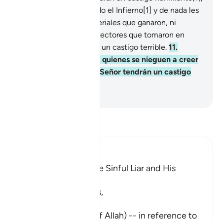
10
.
los estará aguardando el Infierno[1] y de nada les
servirán los bienes materiales que ganaron, ni
tampoco los ídolos protectores que tomaron en
lugar de Dios. Recibirán un castigo terrible.
11
.
Esta[1] es la Guía, pero quienes se nieguen a creer
en los versículos de su Señor tendrán un castigo
doloroso.
-
Sheikh Isa Garcia
Lee Tafsir
Ibn Kathir (Abridged)
The Description of the Sinful Liar and His
Requital
Allah the Exalted says,
تِلْكَ آيَـتُ اللَّهِ
(These are the Ayat of Allah) -- in reference to