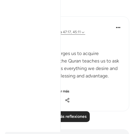
Reflexiones
DrHaleema Anwar
hace 4 años
·
Referencias
aleya 47:17, 45:11
رَبَّنَآ ءَاتِنَا فِى ٱلدُّنْيَا حَسَنَةً
The love of this world urges us to acquire
‘Everything’. Where as, the Quran teaches us to ask
for what is best for us as everything we desire and
want will not bring us blessing and advantage.
This is a perspectiv...
Ver más
10
3
233
Leer más reflexiones