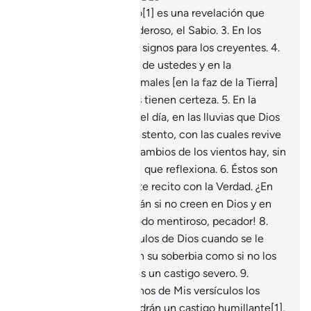
1
.
Ha’. Mim.
2
.
Este Libro[1] es una revelación que
proviene de Dios, el Poderoso, el Sabio.
3
.
En los
cielos y en la Tierra hay signos para los creyentes.
4
.
También en la creación de ustedes y en la
diseminación de los animales [en la faz de la Tierra]
hay signos para quienes tienen certeza.
5
.
En la
sucesión de la noche y el día, en las lluvias que Dios
envía del cielo como sustento, con las cuales revive
la tierra árida, y en los cambios de los vientos hay, sin
duda, signos para gente que reflexiona.
6
.
Éstos son
versículos de Dios que te recito con la Verdad. ¿En
qué otro Mensaje creerán si no creen en Dios y en
Sus signos?
7
.
¡Ay de todo mentiroso, pecador!
8
.
Que escucha los versículos de Dios cuando se le
recitan, pero persiste en su soberbia como si no los
hubiera oído. Anúnciales un castigo severo.
9
.
Cuando escuchan algunos de Mis versículos los
toman a burla. Ellos tendrán un castigo humillante[1],