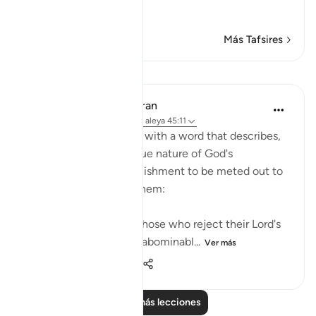
the Qu
…
Leer más
Más Tafsires
Lecciones
In the Shade of the Quran
hace 31 semanas
·
Referencias
aleya 45:11
This section concludes with a word that describes,
in general terms, the true nature of God's
revelations and the punishment to be meted out to
those who disbelieve them:
'This is true guidance; those who reject their Lord's
revelations shall suffer abominabl...
Ver más
0
0
22
Leer más lecciones