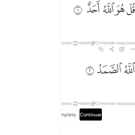
ﱁ
ﱂ
ل هو الله احد ١
ﱃ
ﱄ
ﱅ
ُلْ هُوَ ٱللَّهُ أَحَدٌ ١
Di: “Él es Al-lah[1], Uno.
1
Tafsires
Lecciones
Reflexiones.
Hadith
Contenido relaciona
112:2
ﱆ
لله الصمد ٢
ﱇ
ﱈ
للَّهُ ٱلصَّمَدُ ٢
Al-lah es el Absoluto[1].
1
Tafsires
Lecciones
Reflexiones.
Hadith
Contenido relaciona
Leer sura completa
Continuar