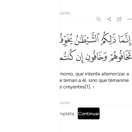
Tafsires
Lecciones
Reflexiones.
3:175
ﱒ
ﱓ
ﱔ
ﱕ
ﱖ
ﱗ
نما ذالكم الشيطان يخوف اولياءه فلا تخافوهم وخافون ان كنتم مومنين ٧٥
ِنَّمَا ذَٰلِكُمُ ٱلشَّيْطَـٰنُ يُخَوِّفُ أَوْلِيَآءَهُۥ فَلَا تَخَافُوهُمْ وَخَافُونِ إِن كُنتُم مُّؤْمِنِينَ ٥
ﱘ
ﱙ
ﱚ
ﱛ
ﱜ
ﱝ
Así [es la estrategia del] demonio, que intenta atemorizar a
quienes lo siguen. Pero no le teman a él, sino que témanme
a Mí, si son verdaderamente creyentes[1].
1
Tafsires
Lecciones
Reflexiones.
Leer sura completa
Continuar