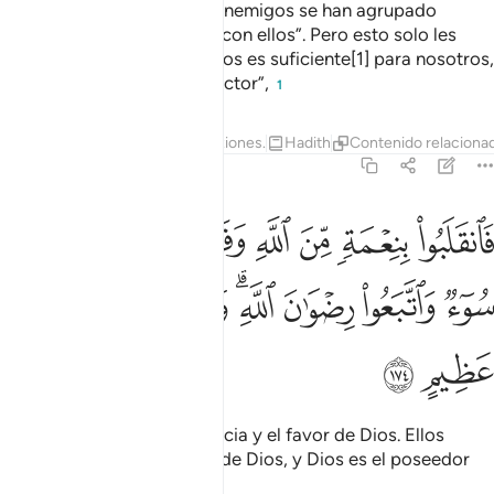
A ellos les fue dicho: “Los enemigos se han agrupado
contra ustedes, no podrán con ellos”. Pero esto solo les
aumentó la fe y dijeron: “Dios es suficiente[1] para nosotros,
porque Él es el mejor protector”,
1
Tafsires
Lecciones
Reflexiones.
Hadith
Contenido relaciona
3:174
ﱁ
ﱂ
ﱃ
ﱄ
ﱅ
ﱆ
ﱇ
انقلبوا بنعمة من الله وفضل لم يمسسهم سوء واتبعوا رضوان الله والله
َٱنقَلَبُوا۟ بِنِعْمَةٍۢ مِّنَ ٱللَّهِ وَفَضْلٍۢ لَّمْ يَمْسَسْهُمْ سُوٓءٌۭ وَٱتَّبَعُوا۟ رِضْوَٰنَ ٱللَّهِ ۗ
ﱈ
ﱉ
ﱊ
ﱋﱌ
ﱍ
ﱎ
ﱏ
ﱐ
ﱑ
retornaron ilesos por la gracia y el favor de Dios. Ellos
buscaron la complacencia de Dios, y Dios es el poseedor
de un favor inmenso.