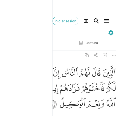
Iniciar sesión
3. Al-Imrán
Verso por verso
Lectura
Traducción
: Sheikh Isa Garcia
3:173
ﳅ
ﳆ
ﳇ
ﳈ
ﳉ
ﳊ
ﳋ
ﳌ
لذين قال لهم الناس ان الناس قد جمعوا لكم فاخشوهم فزادهم ايمانا وقالو
لَّذِينَ قَالَ لَهُمُ ٱلنَّاسُ إِنَّ ٱلنَّاسَ قَدْ جَمَعُوا۟ لَكُمْ فَٱخْشَوْهُمْ
ﳍ
ﳎ
ﳏ
ﳐ
ﳑ
ﳒ
ﳓ
ﳔ
ﳕ
ﳖ