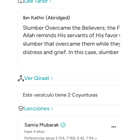
Lee Tafsir
Ibn Kathir (Abridged)
Slumber Overcame the Believers; the Fear that
Allah reminds His servants of His favor when H
slumber that overcame them while they were ca
distress and grief. In this case, slumber is a fav
Ver Qiraat
Este versículo tiene 2 Coyunturas
Lecciones
Samia Mubarak
hace 4 años
·
Referencias
aleya 3:154, 7:168, 6:42, 7:94