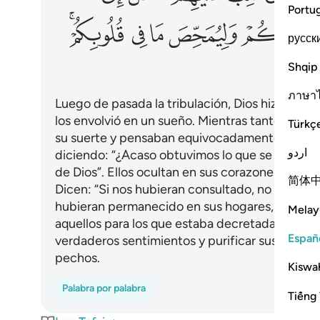
Portu
ﲋ
ﲌ
ﲍ
ﲎﲏ
русск
Shqip
ภาษา
Luego de pasada la tribulación, Dios hizo des
los envolvió en un sueño. Mientras tanto, otro
Türkç
su suerte y pensaban equivocadamente acerca 
اردو
diciendo: “¿Acaso obtuvimos lo que se nos pr
de Dios”. Ellos ocultan en sus corazones [la in
简体
Dicen: “Si nos hubieran consultado, no habría
hubieran permanecido en sus hogares, la muert
Melay
aquellos para los que estaba decretada”. Dios q
Españ
verdaderos sentimientos y purificar sus corazon
pechos.
Kiswah
Palabra por palabra
Tiếng 