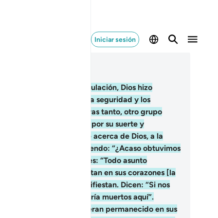
Iniciar sesión
er en contexto
ítulo 3, Página 70, Juz 4
4
.
Luego de pasada la tribulación, Dios hizo
scender sobre ustedes una seguridad y los
volvió en un sueño. Mientras tanto, otro grupo
taba preocupado tan solo por su suerte y
nsaban equivocadamente acerca de Dios, a la
nera de los paganos, diciendo: “¿Acaso obtuvimos
 que se nos prometió?” Diles: “Todo asunto
pende de Dios”. Ellos ocultan en sus corazones [la
credulidad] que no te manifiestan. Dicen: “Si nos
bieran consultado, no habría muertos aquí”.
spóndeles: “Aunque hubieran permanecido en sus