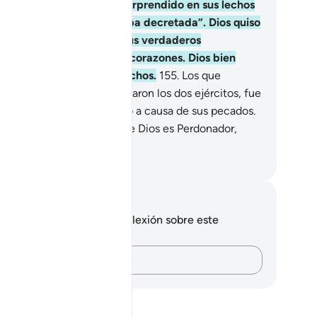
gares, la muerte habría sorprendido en sus lechos
aquellos para los que estaba decretada”. Dios quiso
obarlos para evidenciar sus verdaderos
ntimientos y purificar sus corazones. Dios bien
be lo que encierran los pechos.
155
.
Los que
eron el día que se enfrentaron los dos ejércitos, fue
rque el demonio los sedujo a causa de sus pecados.
ro Dios los perdonó, porque Dios es Perdonador,
dulgente.
eikh Isa Garcia
tas y reflexiones
 tienes ninguna nota ni reflexión sobre este
sículo.
Plasma tus pensamientos…