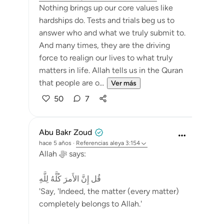
Nothing brings up our core values like
hardships do. Tests and trials beg us to
answer who and what we truly submit to.
And many times, they are the driving
force to realign our lives to what truly
matters in life. Allah tells us in the Quran
that people are o...
Ver más
50
7
Abu Bakr Zoud
hace 5 años
·
Referencias
aleya 3:154
Allah ﷻ says:
قُل إِنَّ الأَمرَ كُلَّهُ لِلَّهِ
'Say, 'Indeed, the matter (every matter)
completely belongs to Allah.'