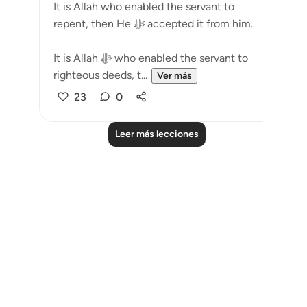
It is Allah who enabled the servant to
repent, then He ﷻ accepted it from him.
It is Allah ﷻ who enabled the servant to
righteous deeds, t...
Ver más
23
0
Leer más lecciones