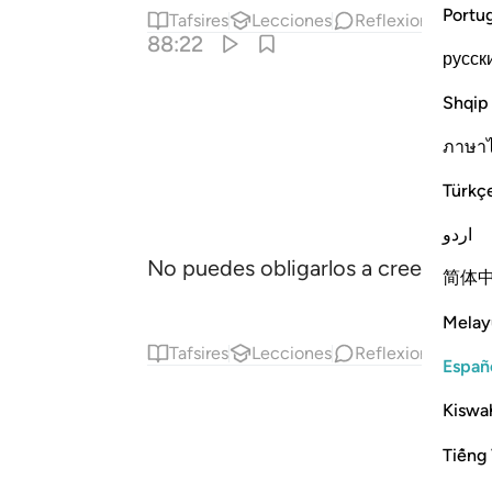
Portu
Tafsires
Lecciones
Reflexiones.
Ha
88:22
русск
Shqip
ภาษา
Türkç
اردو
No puedes obligarlos a creer.
简体
Melay
Tafsires
Lecciones
Reflexiones.
Ha
Españ
Kiswah
Tiếng 