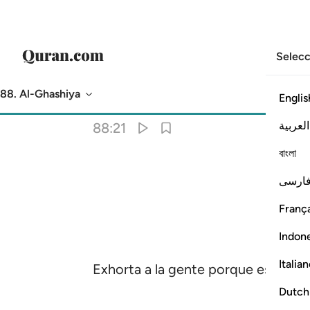
Selecc
88. Al-Ghashiya
Englis
Traducción
: Sheikh Isa Garcia
العربية
88:21
বাংলা
ارسی
França
Indon
Italia
Exhorta a la gente porque esa es tu
Dutch