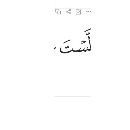
ﳌ
ﳍ
ﳎ
لست عليهم بمصيطر ٢٢
لَّسْتَ عَلَيْهِم بِمُصَيْطِرٍ ٢٢