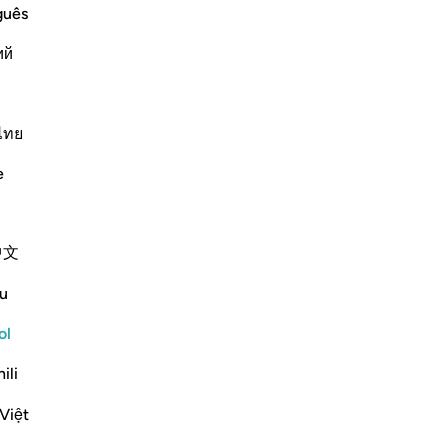
guês
dith
ий
ﳏ
ไทย
e
中文
u
dith
ol
Leer sura completa
Continuar
ili
Việt