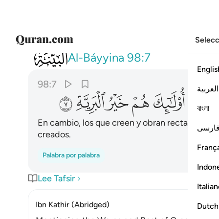
Selecc
098
ان الذين امنوا وعملوا الصالحات اولايك
Al-Báyyina
98:7
Englis
98:7
العربية
ﱘ
ﱙ
ﱚ
ﱛ
ﱜ
বাংলা
En cambio, los que creen y obran rectamente so
ارسی
creados.
França
Palabra por palabra
Indon
Lee Tafsir
Italia
Ibn Kathir (Abridged)
Dutch