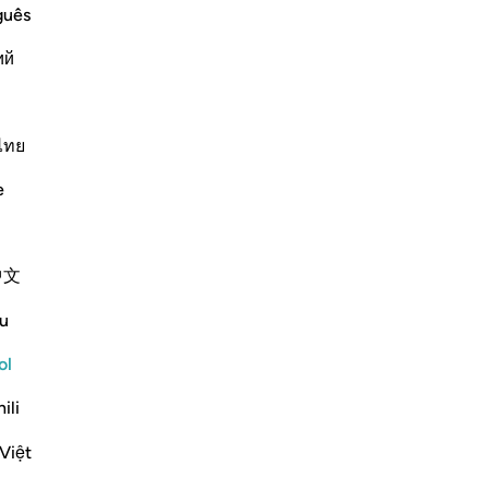
nd Their Recompense
Di
guês
d disbelievers among the People of the
Él
ah's divinely revealed Books and the
ий
te
 in the fire of Hell o
…
-
Sh
Leer más
Más Tafsires
ไทย
No
No
e
ver
Ver coyunturas
中文
Reflexiones
u
Razia Zahra
ol
hace 2 años
·
Referencias
aleya 98:7
In the Name of Allah, the Most Merciful,
ili
the Especially Merciful,
Việt
If we should praise Allah for the entirety