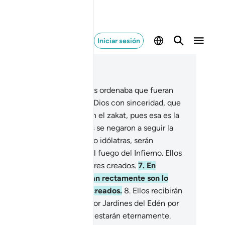
Iniciar sesión
er en contexto
ítulo 98, Página 599, Juz 30
En la que únicamente se les ordenaba que fueran
noteístas adorando solo a Dios con sinceridad, que
lizaran la oración y pagaran el zakat, pues esa es la
dadera religión.
6
.
Quienes se negaron a seguir la
dad, sean Gente del Libro o idólatras, serán
stigados eternamente en el fuego del Infierno. Ellos
 lo peor entre todos los seres creados.
7
.
En
mbio, los que creen y obran rectamente son lo
jor entre todos los seres creados.
8
.
Ellos recibirán
mo recompensa de su Señor Jardines del Edén por
nde corren ríos, en los que estarán eternamente.