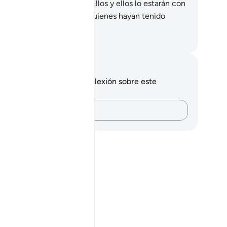
os estará complacido con ellos y ellos lo estarán con
. Esto es lo que aguarda a quienes hayan tenido
mor de Dios.
eikh Isa Garcia
tas y reflexiones
 tienes ninguna nota ni reflexión sobre este
sículo.
Plasma tus pensamientos…