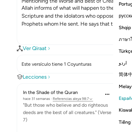
Mentioning the Worse and Best of Creation a
Portu
Allah informs of what will happen to the wicke
Scripture and the idolators who oppose the All
русск
Prophets whom He sent. He says that they will be
Shqip
ภาษา
Ver Qiraat
Türkç
اردو
Este versículo tiene 1 Coyunturas
简体
Lecciones
Melay
In the Shade of the Quran
Españ
hace 31 semanas
·
Referencias
aleya 98:7
"But those who believe and do righteous
Kiswah
deeds are the best of all creatures." (Verse
7)
Tiếng 