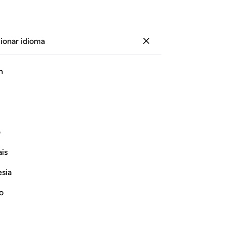
ionar idioma
Iniciar sesión
Le
h
Cap
5
.
ﱓ
ﱔ
ﱕ
ﱖ
ﱗ
mo
rea
n lo mejor entre todos los seres
ver
ف
ver
is
ca
Continuar leyendo
son
esia
ca
me
no
co
do