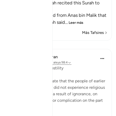
The Messenger of Allah recited this Surah to
Ubayy
Imam Ahmad recorded from Anas bin Malik that
the Messenger of Allah said
…
Leer más
Más Tafsires
Lecciones
In the Shade of the Quran
hace 31 semanas
·
Referencias
aleya 98:4
Internal Division and Hostility
The surah goes on to state that the people of earlier
revelations in particular did not experience religious
conflict and division as a result of ignorance, on
their part, or confusion or complication on the part
of their relig...
Ver más
0
0