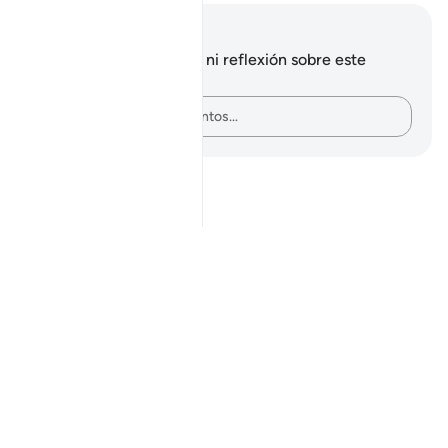
Notas y reflexiones
No tienes ninguna nota ni reflexión sobre este
versículo.
Plasma tus pensamientos…
Notes
placeholders
close