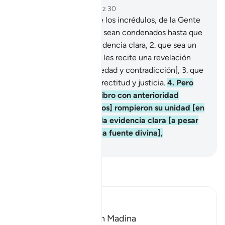
Capítulo 98, Página 598, Juz 30
1
.
No es concebible que los incrédulos, de la Gente
del Libro o los idólatras, sean condenados hasta que
les haya llegado una evidencia clara,
2
.
que sea un
Mensajero de Dios, que les recite una revelación
purificada [de toda falsedad y contradicción],
3
.
que
contiene preceptos de rectitud y justicia.
4
.
Pero
quienes recibieron el Libro con anterioridad
[judíos, cristianos y otros] rompieron su unidad [en
la fe] cuando les llegó la evidencia clara [a pesar
de provenir de la misma fuente divina],
-
Sheikh Isa Garcia
Lee Tafsir
Ibn Kathir (Abridged)
Which was revealed in Madina