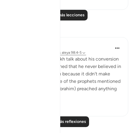
Leer más lecciones
Reflexiones
A N
hace 34 semanas
·
Referencias
aleya 98:4-5
I was listening to a sheikh talk about his conversion
to Islam and he mentioned that he never believed in
the trinity as a Christian because it didn't make
sense to him since none of the prophets mentioned
in the Bible (i.e. Musa, Ibrahim) preached anything
ot...
Ver más
4
2
Leer más reflexiones