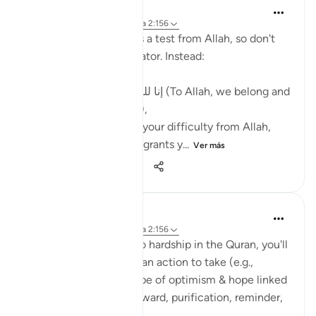
Abu Bakr Zoud
hace 3 años
·
Referencias
aleya 2:156
Every difficulty in life is a test from Allah, so don't
be angry with your Creator. Instead:
1- Say, إنا لله وإنا إليه راجعون (To Allah, we belong and
to Him, we shall return),
2- Seek the reward for your difficulty from Allah,
3- Make dua that Allah grants y...
Ver más
38
6
719
Suleiman Hani
hace 3 años
·
Referencias
aleya 2:156
With every reference to hardship in the Quran, you'll
notice an emphasis on an action to take (e.g.,
prayer/dua) or some type of optimism & hope linked
to the hardship (e.g., reward, purification, reminder,
guidance, paradise).