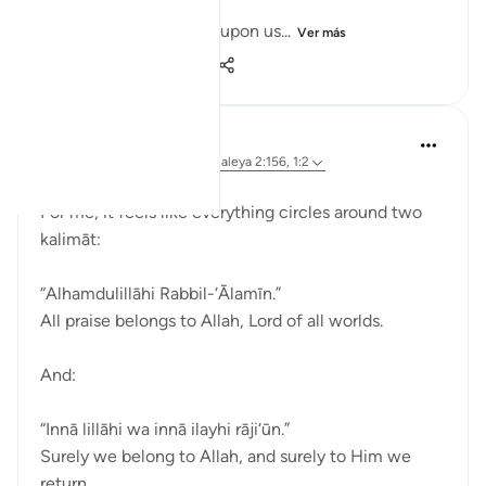
Allah is making a claim upon us...
Ver más
9
3
74
Dr Maryam Fayyaz
hace 11 semanas
·
Referencias
aleya 2:156, 1:2
Bismillah
For me, it feels like everything circles around two
kalimāt:
“Alhamdulillāhi Rabbil-‘Ālamīn.”
All praise belongs to Allah, Lord of all worlds.
And:
“Innā lillāhi wa innā ilayhi rāji‘ūn.”
Surely we belong to Allah, and surely to Him we
return.