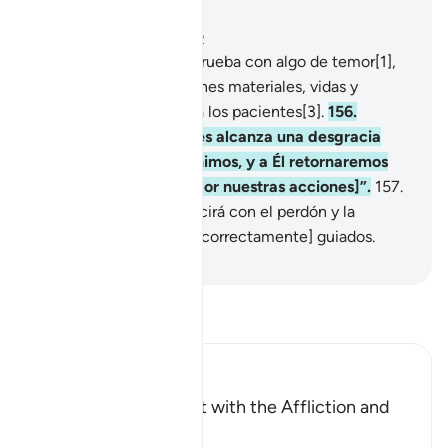
Leer en contexto
Capítulo 2, Página 24, Juz 2
155
.
Los pondremos a prueba con algo de temor[1],
hambre, pérdida de bienes materiales, vidas y
frutos[2], pero albricia a los pacientes[3].
156
.
Aquellos que cuando les alcanza una desgracia
dicen: “De Dios provenimos, y a Él retornaremos
[para que nos juzgue por nuestras acciones]”.
157
.
A ellos su Señor bendecirá con el perdón y la
misericordia, y son los [correctamente] guiados.
-
Sheikh Isa Garcia
Lee Tafsir
Ibn Kathir (Abridged)
The Believer is Patient with the Affliction and
thus gains a Reward