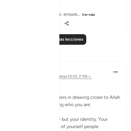
With anything you share, ensure...
Ver más
36
2
504
Leer más lecciones
Reflexiones
Ali Ali
hace 8 semanas
·
Referencias
aleya 20:25, 2:156
Bismillah.
One of the hardest barriers in drawing closer to Allah
ﷻ is the fear of changing who you are.
Not just your actions — but your identity. Your
personality. The version of yourself people