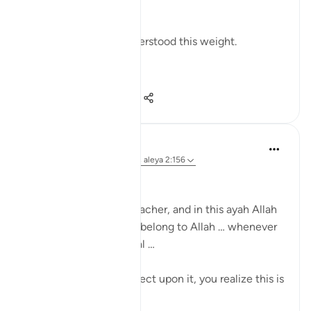
recognize.
And even Musa ﷺ understood this weight.
Before s...
Ver más
12
1
86
Dr Sewera Quaisar
hace 10 semanas
·
Referencias
aleya 2:156
بسم الله الرحمن الرحيم
Allah is the Greatest teacher, and in this ayah Allah
is training us to say we belong to Allah … whenever
we are faced with a trial …
If you look at it and reflect upon it, you realize this is
a claim.