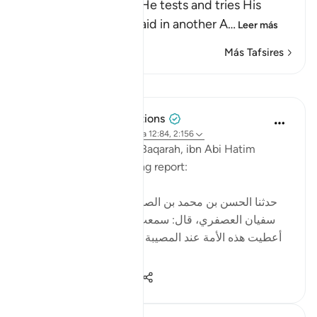
Allah informs us that He tests and tries His
servants, just as He said in another A
…
Leer más
Más Tafsires
Lecciones
Tulayhah Tafsir Translations
hace 2 años
·
Referencias
aleya 12:84, 2:156
In his tafsir of surah al-Baqarah, ibn Abi Hatim
mentioned the following report:
[حدثنا الحسن بن محمد بن الصباح ، ثنا محمد بن عبيد، ثنا
سفيان العصفري، قال: سمعت سعيد بن جبير يقول: لقد
أعطيت هذه الأمة عند المصيبة ما لم تعط الأنبياء قبلها: إنا
لله وإنا إليه راج...
Ver más
6
0
99