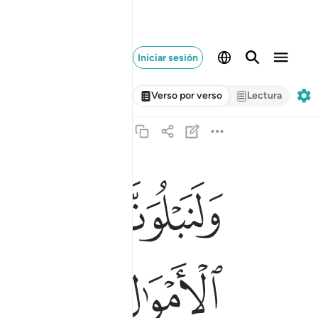
Iniciar sesión
Verso por verso
Lectura
ﱐ
ﱑ
ولنبلونكم بشيء من الخوف والجوع ونقص من الاموا
وَلَنَبْلُوَنَّكُم بِشَىْءٍۢ مِّنَ ٱلْخَوْفِ وَٱلْجُوعِ وَنَقْصٍۢ 
ﱗ
ﱘ