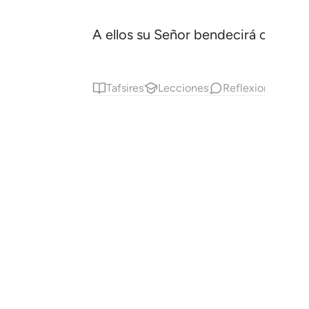
A ellos su Señor bendecirá con el p
Tafsires
Lecciones
Reflexiones.
Co