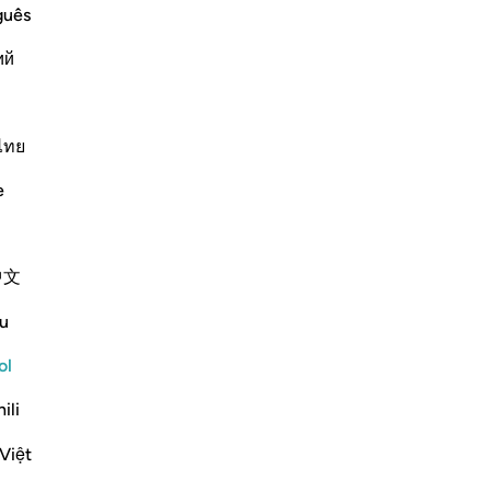
guês
ий
temor[1], hambre, pérdida de bienes materiales, vi
ไทย
spuestas
Contenido relacionado
e
ﱡ
ﱢ
ﱣ
ﱤ
ﱥ
١٥٦
中文
ِ رَٰجِعُونَ ١٥٦
u
ol
ili
Việt