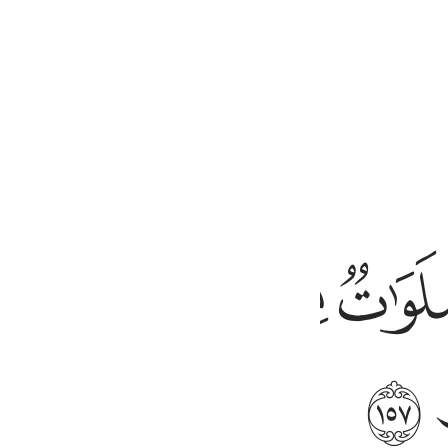
a desgracia dicen: “De Dios provenimos, y a Él re
ntenido relacionado
ﱬ
ﱭ
ﱮﱯ
هتدون ١٥٧
ۭ ۖ وَأُو۟لَـٰٓئِكَ هُمُ ٱلْمُهْتَدُونَ ١٥٧
ﱳ