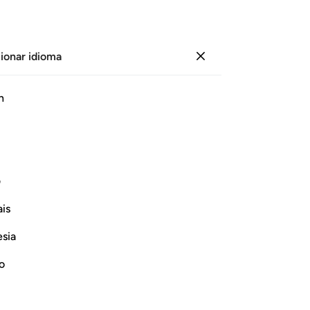
ionar idioma
Iniciar sesión
Página
24
Juz
2
/
Hizb
3
h
ﱒ
ﱓ
ﱔ
ﱕ
ل والانفس والثمرات وبشر الصابرين ١٥٥
ف
مِّنَ ٱلْأَمْوَٰلِ وَٱلْأَنفُسِ وَٱلثَّمَرَٰتِ ۗ وَبَشِّرِ ٱلصَّـٰبِرِينَ ١٥٥
is
esia
ﱙﱚ
ﱛ
ﱜ
no