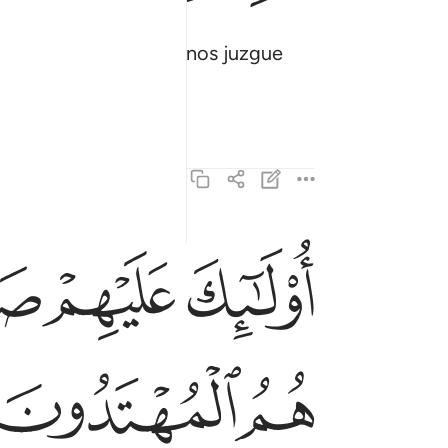
tornaremos [para que nos juzgue
ﱩ
ﱪ
ﱫ
اولايك عليهم صلوات من ربهم ورحمة واولايك هم الم
أُو۟لَـٰٓئِكَ عَلَيْهِمْ صَلَوَٰتٌۭ مِّن رَّبِّهِمْ وَرَحْمَةٌ
ﱱ
ﱲ