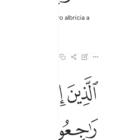
das y frutos[2], pero albricia a
ﱞ
ﱟ
ﱠ
الذين اذا اصابتهم مصيبة قالوا انا لله وانا اليه راجعون 
ٱلَّذِينَ إِذَآ أَصَـٰبَتْهُم مُّصِيبَةٌۭ قَالُوٓا۟ إِنَّا لِلَّهِ وَإِنَّآ إِلَيْه
ﱧ
ﱨ