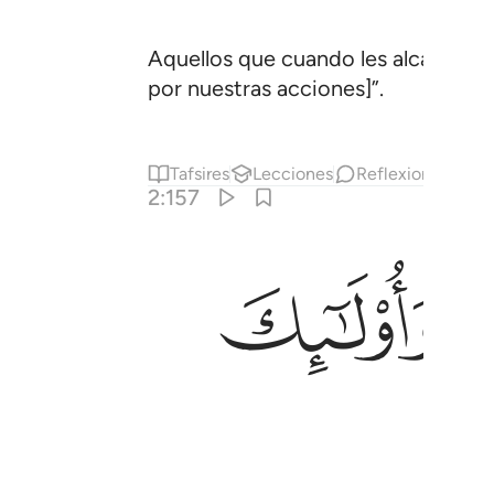
Aquellos que cuando les alcanza un
por nuestras acciones]”.
Tafsires
Lecciones
Reflexiones.
Co
2:157
ﱰ