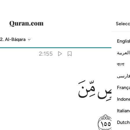
Selecc
2. Al-Báqara
Englis
Traducción
: Sheikh Isa Garcia
العربية
2:155
বাংলা
ﱖ
ارسی
França
Indon
ﱝ
Italia
Dutch