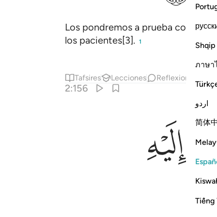
Portu
русск
Los pondremos a prueba con algo de 
los pacientes[3].
1
Shqip
ภาษา
Tafsires
Lecciones
Reflexiones.
Re
Türkç
2:156
اردو
ﱦ
简体
Melay
Españ
Kiswah
Tiếng 