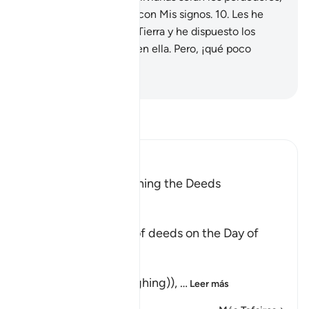
porque fueron injustos con Mis signos.
10
.
Les he
concedido poder en la Tierra y he dispuesto los
medios para que vivan en ella. Pero, ¡qué poco
agradecen!
-
Sheikh Isa Garcia
Lee Tafsir
Ibn Kathir (Abridged)
The Meaning of weighing the Deeds
Allah said,
وَالْوَزْنُ
(And the weighing), of deeds on the Day of
Resurrection,
الْحَقِّ
(will be the true (weighing)),
…
Leer más