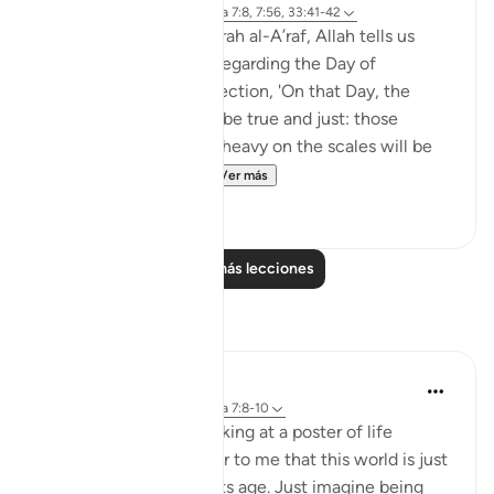
hace 4 años
·
Referencias
aleya 7:8, 7:56, 33:41-42
In the eighth juz’, in Surah al-A’raf, Allah tells us
about certain realities regarding the Day of
Judgement and Resurrection, 'On that Day, the
weighing of deeds will be true and just: those
whose good deeds are heavy on the scales will be
the ones to prosper...
Ver más
6
0
Leer más lecciones
Reflexiones
Nadrah
hace 5 años
·
Referencias
aleya 7:8-10
The other day I was looking at a poster of life
timeline. It is a reminder to me that this world is just
a short period despite its age. Just imagine being