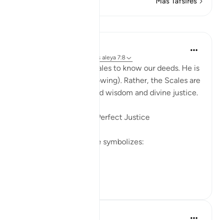
Más Tafsires
Lecciones
Soulfull Mental Healfh
hace 22 semanas
·
Referencias
aleya 7:8
Allah does not need scales to know our deeds. He is
Al-‘Aleem (The All-Knowing). Rather, the Scales are
established for profound wisdom and divine justice.
1️⃣ To Manifest Allah’s Perfect Justice
The presence of a scale symbolizes:
Absolute fairness
Complete...
Ver más
5
0
Abdul Nasir Jangda