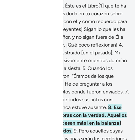
1
.
Álif. Lam. Mim. Sad.
2
.
Éste es el Libro[1] que te ha
sido revelado, no tengas duda en tu corazón sobre
ello, para que adviertas con él y como recuerdo para
los creyentes.
3
.
[Oh, creyentes] Sigan lo que les ha
sido revelado por su Señor, y no sigan fuera de Él a
ningún aliado-protector. ¡Qué poco reflexionan!
4
.
Cuántas ciudades he destruido [en el pasado]. Mi
castigo los azotó sorpresivamente mientras dormían
por la noche o durante la siesta.
5
.
Cuando los
alcanzó Mi castigo dijeron: “Éramos de los que
cometían injusticias”.
6
.
He de preguntar a los
Mensajeros y a los pueblos donde fueron enviados,
7
.
y les informaré acerca de todos sus actos con
conocimiento, pues nunca estuve ausente.
8
.
Ese
día[1] se pesarán las obras con la verdad. Aquellos
cuyas [buenas] obras pesen más [en la balanza]
serán los bienaventurados.
9
.
Pero aquellos cuyas
[buenas] obras sean las livianas serán los perdedores,