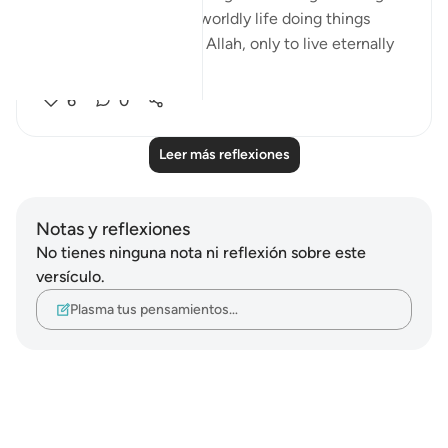
alive after wasting our worldly life doing things
other than worshipping Allah, only to live eternally
w...
Ver más
6
0
Leer más reflexiones
Notas y reflexiones
No tienes ninguna nota ni reflexión sobre este
versículo.
Plasma tus pensamientos…