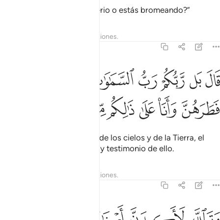
Dijeron: “¿Nos hablas en serio o estás bromeando?”
Tafsires
Lecciones
Reflexiones.
21:56
ﲺ
ﲻ
ﲼ
ﲽ
ﲾ
ﲿ
ﳀ
ال بل ربكم رب السماوات والارض الذي فطرهن وانا على ذالكم من الشا
َالَ بَل رَّبُّكُمْ رَبُّ ٱلسَّمَـٰوَٰتِ وَٱلْأَرْضِ ٱلَّذِى فَطَرَهُنَّ وَأَنَا۠ عَلَىٰ ذ
ﳁ
ﳂ
ﳃ
ﳄ
ﳅ
ﳆ
ﳇ
Dijo: “Su Señor es el Señor de los cielos y de la Tierra, el
Creador de ambos, y yo doy testimonio de ello.
Tafsires
Lecciones
Reflexiones.
21:57
ﳈ
ﳉ
تالله لاكيدن اصنامكم بعد ان تولوا مدبرين ٥٧
ﳊ
ﳋ
ﳌ
ﳍ
َتَٱللَّهِ لَأَكِيدَنَّ أَصْنَـٰمَكُم بَعْدَ أَن تُوَلُّوا۟ مُدْبِرِينَ ٥٧