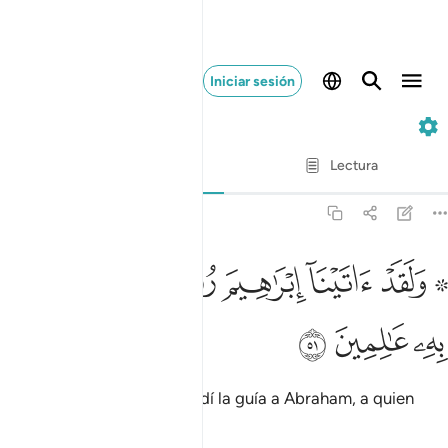
Iniciar sesión
21. Al-Anbiyá
Verso por verso
Lectura
Traducción
: Sheikh Isa Garcia
21:51
ﲌ ﲍ
ﲎ
ﲏ
ﲐ
۞ لقد اتينا ابراهيم رشده من قبل وكنا به عالمين ٥١
ﲑ
ﲒ
ﲓ
۞ َلَقَدْ ءَاتَيْنَآ إِبْرَٰهِيمَ رُشْدَهُۥ مِن قَبْلُ وَكُنَّا بِهِۦ عَـٰلِمِينَ ٥١
ﲔ
ﲕ
ﲖ
Antes [de Moisés] le concedí la guía a Abraham, a quien
bien conocía[1].
1