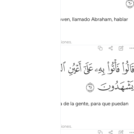
ﱚ
Alguien dijo: “Oímos a un joven, llamado Abraham, hablar
[mal] de ellos”.
Tafsires
Lecciones
Reflexiones.
21:61
ﱛ
ﱜ
ﱝ
ﱞ
ﱟ
الوا فاتوا به على اعين الناس لعلهم يشهدون ٦١
ﱠ
ﱡ
َالُوا۟ فَأْتُوا۟ بِهِۦ عَلَىٰٓ أَعْيُنِ ٱلنَّاسِ لَعَلَّهُمْ يَشْهَدُونَ ٦١
ﱢ
ﱣ
Dijeron: “Tráiganlo a la vista de la gente, para que puedan
atestiguar [contra él]”.
Tafsires
Lecciones
Reflexiones.
21:62