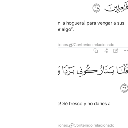
ﲤ
ﲥ
Exclamaron: “¡Quémenlo [en la hoguera] para vengar a sus
ídolos! Si es que van a hacer algo”.
Tafsires
Lecciones
Reflexiones.
Contenido relacionado
21:69
ﲦ
ﲧ
ﲨ
ﲩ
لنا يا نار كوني بردا وسلاما على ابراهيم ٦٩
ﲪ
ﲫ
ﲬ
ُلْنَا يَـٰنَارُ كُونِى بَرْدًۭا وَسَلَـٰمًا عَلَىٰٓ إِبْرَٰهِيمَ ٦٩
ﲭ
Pero dijo [Dios]: “¡Oh, fuego! Sé fresco y no dañes a
Abraham”.
Tafsires
Lecciones
Reflexiones.
Contenido relacionado