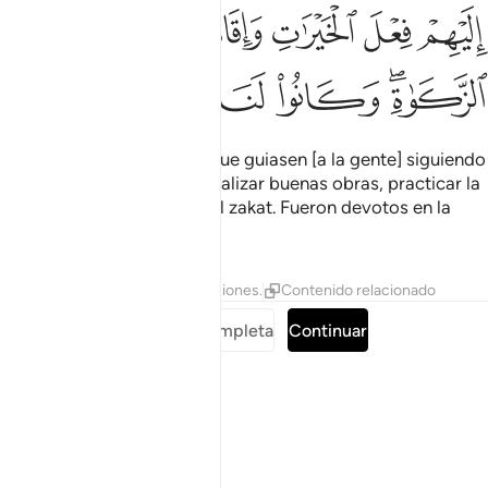
ﱆ
ﱇ
ﱈ
ﱉ
ﱊ
ﱋ
ﱌﱍ
ﱎ
ﱏ
ﱐ
ﱑ
y líderes ejemplares para que guiasen [a la gente] siguiendo
Mi voluntad. Y les inspiré realizar buenas obras, practicar la
oración prescrita y pagar el zakat. Fueron devotos en la
adoración.
Tafsires
Lecciones
Reflexiones.
Contenido relacionado
Leer sura completa
Continuar