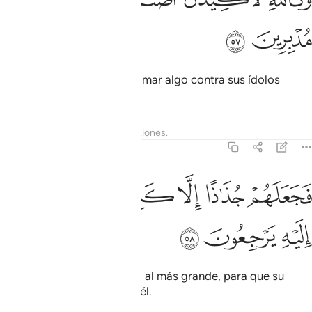
ﳎ
ﳏ
Juro por Dios que voy a tramar algo contra sus ídolos
cuando se hayan retirado”.
Tafsires
Lecciones
Reflexiones.
21:58
ﱁ
ﱂ
ﱃ
ﱄ
جعلهم جذاذا الا كبيرا لهم لعلهم اليه يرجعون ٥٨
ﱅ
ﱆ
َجَعَلَهُمْ جُذَٰذًا إِلَّا كَبِيرًۭا لَّهُمْ لَعَلَّهُمْ إِلَيْهِ يَرْجِعُونَ ٥٨
ﱇ
ﱈ
ﱉ
Y los hizo pedazos excepto al más grande, para que su
atención se volviera sobre él.