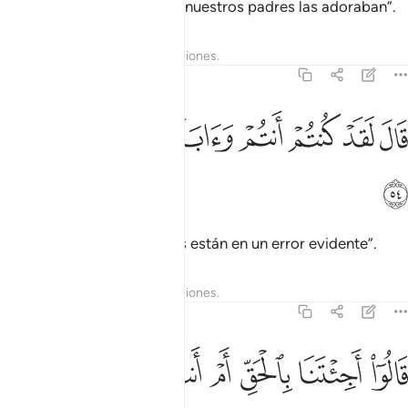
Respondieron: “Vimos que nuestros padres las adoraban”.
Tafsires
Lecciones
Reflexiones.
21:54
ﲩ
ﲪ
ﲫ
ﲬ
ال لقد كنتم انتم واباوكم في ضلال مبين ٥٤
ﲭ
ﲮ
ﲯ
ﲰ
َالَ لَقَدْ كُنتُمْ أَنتُمْ وَءَابَآؤُكُمْ فِى ضَلَـٰلٍۢ مُّبِينٍۢ ٥٤
ﲱ
Dijo: “Ustedes y sus padres están en un error evidente”.
Tafsires
Lecciones
Reflexiones.
21:55
ﲲ
ﲳ
ﲴ
ﲵ
الوا اجيتنا بالحق ام انت من اللاعبين ٥٥
ﲶ
ﲷ
ﲸ
ﲹ
َالُوٓا۟ أَجِئْتَنَا بِٱلْحَقِّ أَمْ أَنتَ مِنَ ٱللَّـٰعِبِينَ ٥٥