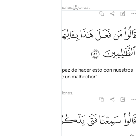
Tafsires
Lecciones
Reflexiones.
Qiraat
21:59
ﱊ
ﱋ
ﱌ
ﱍ
الوا من فعل هاذا بالهتنا انه لمن الظالمين ٥٩
ﱎ
ﱏ
ﱐ
َالُوا۟ مَن فَعَلَ هَـٰذَا بِـَٔالِهَتِنَآ إِنَّهُۥ لَمِنَ ٱلظَّـٰلِمِينَ ٥٩
ﱑ
ﱒ
Exclamaron: “¿Quién fue capaz de hacer esto con nuestros
dioses? Sin duda se trata de un malhechor”.
Tafsires
Lecciones
Reflexiones.
21:60
ﱓ
ﱔ
ﱕ
الوا سمعنا فتى يذكرهم يقال له ابراهيم ٦٠
ﱖ
ﱗ
ﱘ
ﱙ
َالُوا۟ سَمِعْنَا فَتًۭى يَذْكُرُهُمْ يُقَالُ لَهُۥٓ إِبْرَٰهِيمُ ٦٠