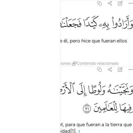
21:70
ﲮ
ﲯ
ﲰ
ارادوا به كيدا فجعلناهم الاخسرين ٧٠
ﲱ
ﲲ
ﲳ
َأَرَادُوا۟ بِهِۦ كَيْدًۭا فَجَعَلْنَـٰهُمُ ٱلْأَخْسَرِينَ ٧٠
Pretendieron deshacerse de él, pero hice que fueran ellos
los perdedores.
Tafsires
Lecciones
Reflexiones.
Contenido relacionado
21:71
ﲴ
ﲵ
ﲶ
ﲷ
نجيناه ولوطا الى الارض التي باركنا فيها للعالمين ٧١
ﲸ
ﲹ
َنَجَّيْنَـٰهُ وَلُوطًا إِلَى ٱلْأَرْضِ ٱلَّتِى بَـٰرَكْنَا فِيهَا لِلْعَـٰلَمِينَ ٧١
ﲺ
ﲻ
ﲼ
Lo salvé a él y también a Lot, para que fueran a la tierra que
bendije para toda la humanidad[1].
1