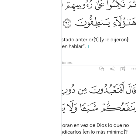
ﱽ
ﱾ
ﱿ
ﲀ
ﲁ
ﲂ
ﲃ
ُمَّ نُكِسُوا۟ عَلَىٰ رُءُوسِهِمْ لَقَدْ عَلِمْتَ مَا هَـٰٓؤُلَآءِ يَنطِقُونَ ٦٥
ﲄ
ﲅ
ﲆ
Pero luego volvieron a su estado anterior[1] [y le dijeron]:
“Tú bien sabes que no pueden hablar”.
1
Tafsires
Lecciones
Reflexiones.
21:66
ﲇ
ﲈ
ﲉ
ﲊ
ﲋ
ﲌ
ال افتعبدون من دون الله ما لا ينفعكم شييا ولا يضركم ٦٦
ﲍ
َالَ أَفَتَعْبُدُونَ مِن دُونِ ٱللَّهِ مَا لَا يَنفَعُكُمْ شَيْـًۭٔا وَلَا يَضُرُّكُمْ ٦٦
ﲎ
ﲏ
ﲐ
ﲑ
ﲒ
Dijo [Abraham]: “¿Acaso adoran en vez de Dios lo que no
puede beneficiarlos ni perjudicarlos [en lo más mínimo]?