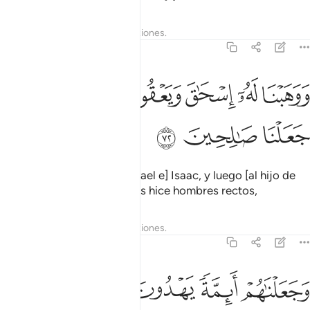
Tafsires
Lecciones
Reflexiones.
21:72
ﲽ
ﲾ
ﲿ
ﳀ
وهبنا له اسحاق ويعقوب نافلة وكلا جعلنا صالحين ٧٢
ﳁﳂ
ﳃ
َوَهَبْنَا لَهُۥٓ إِسْحَـٰقَ وَيَعْقُوبَ نَافِلَةًۭ ۖ وَكُلًّۭا جَعَلْنَا صَـٰلِحِينَ ٧٢
ﳄ
ﳅ
ﳆ
Y le concedí [dos hijos, Ismael e] Isaac, y luego [al hijo de
Isaac,] Jacob, y a ambos los hice hombres rectos,
Tafsires
Lecciones
Reflexiones.
21:73
ﱁ
ﱂ
ﱃ
ﱄ
ﱅ
جعلناهم ايمة يهدون بامرنا واوحينا اليهم فعل الخيرات واقام الصلاة وايتاء 
َجَعَلْنَـٰهُمْ أَئِمَّةًۭ يَهْدُونَ بِأَمْرِنَا وَأَوْحَيْنَآ إِلَيْهِمْ فِعْلَ ٱلْخَيْرَٰتِ وَإِقَامَ ٱلصَّلَو