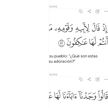
Tafsires
Lecciones
Reflexiones.
21:52
ﲗ
ﲘ
ﲙ
ﲚ
ﲛ
ﲜ
ذ قال لابيه وقومه ما هاذه التماثيل التي انتم لها عاكفون ٥٢
ﲝ
ﲞ
ِذْ قَالَ لِأَبِيهِ وَقَوْمِهِۦ مَا هَـٰذِهِ ٱلتَّمَاثِيلُ ٱلَّتِىٓ أَنتُمْ لَهَا عَـٰكِفُونَ ٥٢
ﲟ
ﲠ
ﲡ
ﲢ
Cuando dijo a su padre y a su pueblo: “¿Qué son estas
estatuas a las que dedican su adoración?”
Tafsires
Lecciones
Reflexiones.
21:53
ﲣ
ﲤ
الوا وجدنا اباءنا لها عابدين ٥٣
ﲥ
ﲦ
ﲧ
ﲨ
َالُوا۟ وَجَدْنَآ ءَابَآءَنَا لَهَا عَـٰبِدِينَ ٥٣