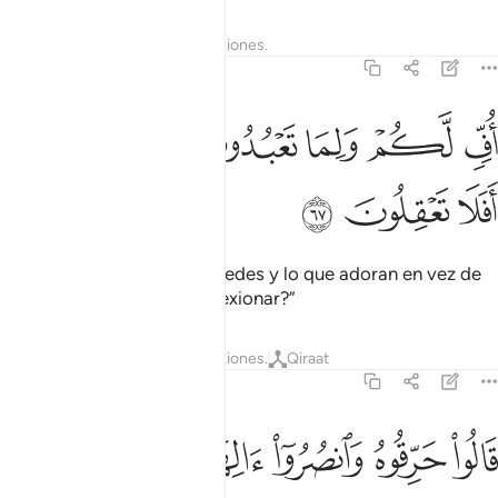
Tafsires
Lecciones
Reflexiones.
21:67
ﲓ
ﲔ
ﲕ
ﲖ
ف لكم ولما تعبدون من دون الله افلا تعقلون ٦٧
ﲗ
ﲘ
ﲙﲚ
ُفٍّۢ لَّكُمْ وَلِمَا تَعْبُدُونَ مِن دُونِ ٱللَّهِ ۖ أَفَلَا تَعْقِلُونَ ٦٧
ﲛ
ﲜ
ﲝ
¡Uf, qué perdidos están ustedes y lo que adoran en vez de
Dios! ¿Es que no van a reflexionar?”
Tafsires
Lecciones
Reflexiones.
Qiraat
21:68
ﲞ
ﲟ
ﲠ
الوا حرقوه وانصروا الهتكم ان كنتم فاعلين ٦٨
ﲡ
ﲢ
ﲣ
َالُوا۟ حَرِّقُوهُ وَٱنصُرُوٓا۟ ءَالِهَتَكُمْ إِن كُنتُمْ فَـٰعِلِينَ ٦٨