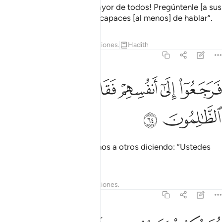
Respondió: “¡Fue ese, el mayor de todos! Pregúntenle [a sus
dioses], si es que ellos son capaces [al menos] de hablar”.
Tafsires
Lecciones
Reflexiones.
Hadith
21:64
ﱵ
ﱶ
ﱷ
ﱸ
رجعوا الى انفسهم فقالوا انكم انتم الظالمون ٦٤
ﱹ
ﱺ
َرَجَعُوٓا۟ إِلَىٰٓ أَنفُسِهِمْ فَقَالُوٓا۟ إِنَّكُمْ أَنتُمُ ٱلظَّـٰلِمُونَ ٦٤
ﱻ
ﱼ
Comenzaron a criticarse unos a otros diciendo: “Ustedes
son los malhechores”[1].
1
Tafsires
Lecciones
Reflexiones.
21:65
م نكسوا على رءوسهم لقد علمت ما هاولاء ينطقون ٦٥