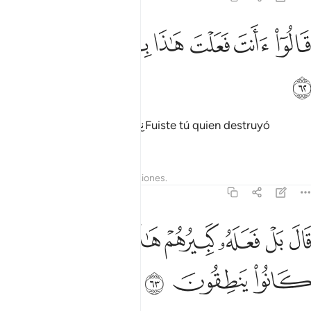
ﱤ
ﱥ
ﱦ
ﱧ
الوا اانت فعلت هاذا بالهتنا يا ابراهيم ٦٢
ﱨ
ﱩ
َالُوٓا۟ ءَأَنتَ فَعَلْتَ هَـٰذَا بِـَٔالِهَتِنَا يَـٰٓإِبْرَٰهِيمُ ٦٢
ﱪ
Le dijeron: “¡Oh, Abraham! ¿Fuiste tú quien destruyó
nuestros dioses?”
Tafsires
Lecciones
Reflexiones.
21:63
ﱫ
ﱬ
ﱭ
ﱮ
ﱯ
ال بل فعله كبيرهم هاذا فاسالوهم ان كانوا ينطقون ٦٣
ﱰ
ﱱ
َالَ بَلْ فَعَلَهُۥ كَبِيرُهُمْ هَـٰذَا فَسْـَٔلُوهُمْ إِن كَانُوا۟ يَنطِقُونَ ٦٣
ﱲ
ﱳ
ﱴ