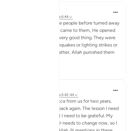
Omar Suleiman
hace 8 años
·
Referencias
aleya 6:44
Allah says that when the people before turned away
from the guidance that came to them, He opened
the doors for them to every good thing. They were
not punished with earthquakes or lighting strikes or
things of that nature. Rather, Allah punished them
by letti...
Ver más
3
0
Dr. Haifaa Younis
hace 4 años
·
Referencias
aleya 6:42-44
Allah ﷻ took away Mecca from us for two years,
and now He ﷻ gave it back again. The lesson I need
to learn from this is that I need to be grateful. My
relationship with Him ﷻ needs to change now, so I
am not like those that Allah ﷻ mentions in these