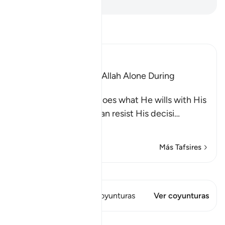
-
Sheikh Isa Garcia
Lee Tafsir
Ibn Kathir (Abridged)
The Idolators Call On Allah Alone During
Torment and Distress
Allah states that He does what He wills with His
creatures and none can resist His decisi
…
Leer más
Más Tafsires
Ver Qiraat
Este versículo tiene 1 Coyunturas
Ver coyunturas
Lecciones