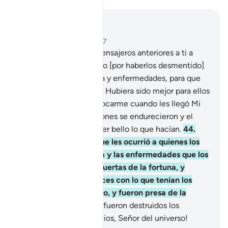
Leer en contexto
Capítulo 6, Página 132, Juz 7
42
.
Ya había enviado Mensajeros anteriores a ti a
otras comunidades, pero [por haberlos desmentido]
las castigué con miseria y enfermedades, para que
así fueran humildes.
43
.
Hubiera sido mejor para ellos
mostrar humildad e invocarme cuando les llegó Mi
castigo. Pero sus corazones se endurecieron y el
demonio les hizo parecer bello lo que hacían.
44
.
Cuando olvidaron lo que les ocurrió a quienes los
precedieron [la miseria y las enfermedades que los
azotaron] les abrí las puertas de la fortuna, y
cuando estuvieron felices con lo que tenían los
sorprendí con el castigo, y fueron presa de la
desesperación.
45
.
Así fueron destruidos los
injustos. ¡Alabado sea Dios, Señor del universo!