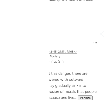
verses:
'...
Ver más
24
2
Dr. Magdy Al-Hilali
hace 5 años
·
Referencias
aleya 23:55-56, 6:42-45, 21:111, 7:168
Publicado en
Muslim American Society
Fear of Gradual Decline into Sin
The Quran speaks about this danger; there are
people who will be showered with outward
blessings so that they may gradually sink into
sinfulness. It is a slow erosion of morals that people
may not detect. Just because one live...
Ver más
23
3