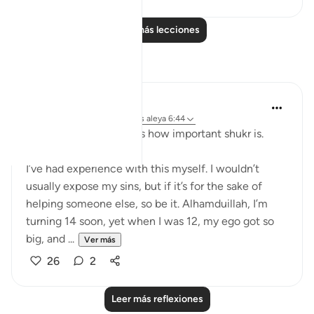
Leer más lecciones
Reflexiones
Aaisha Patel
hace 20 semanas
·
Referencias
aleya 6:44
Subhanallah, just shows how important shukr is.
I’ve had experience with this myself. I wouldn’t
usually expose my sins, but if it’s for the sake of
helping someone else, so be it. Alhamduillah, I’m
turning 14 soon, yet when I was 12, my ego got so
big, and ...
Ver más
26
2
Leer más reflexiones