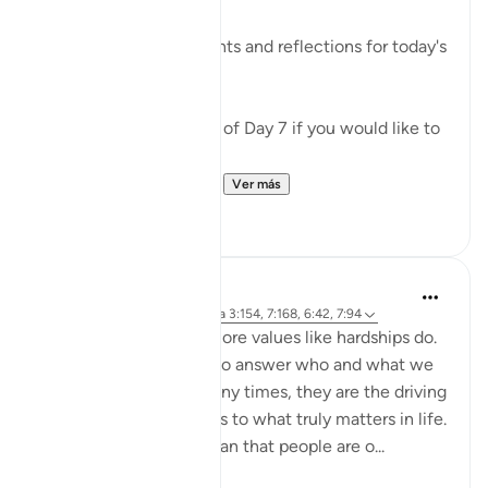
✏️What are your thoughts and reflections for today's
Ayah?
👉Here is the question of Day 7 if you would like to
recheck it:
https://quranreflect.c...
Ver más
6
0
Samia Mubarak
hace 4 años
·
Referencias
aleya 3:154, 7:168, 6:42, 7:94
Nothing brings up our core values like hardships do.
Tests and trials beg us to answer who and what we
truly submit to. And many times, they are the driving
force to realign our lives to what truly matters in life.
Allah tells us in the Quran that people are o...
Ver más