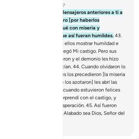
Capítulo 6, Página 132, Juz 7
42
.
Ya había enviado Mensajeros anteriores a ti a
otras comunidades, pero [por haberlos
desmentido] las castigué con miseria y
enfermedades, para que así fueran humildes.
43
.
Hubiera sido mejor para ellos mostrar humildad e
invocarme cuando les llegó Mi castigo. Pero sus
corazones se endurecieron y el demonio les hizo
parecer bello lo que hacían.
44
.
Cuando olvidaron lo
que les ocurrió a quienes los precedieron [la miseria
y las enfermedades que los azotaron] les abrí las
puertas de la fortuna, y cuando estuvieron felices
con lo que tenían los sorprendí con el castigo, y
fueron presa de la desesperación.
45
.
Así fueron
destruidos los injustos. ¡Alabado sea Dios, Señor del
universo!
-
Sheikh Isa Garcia