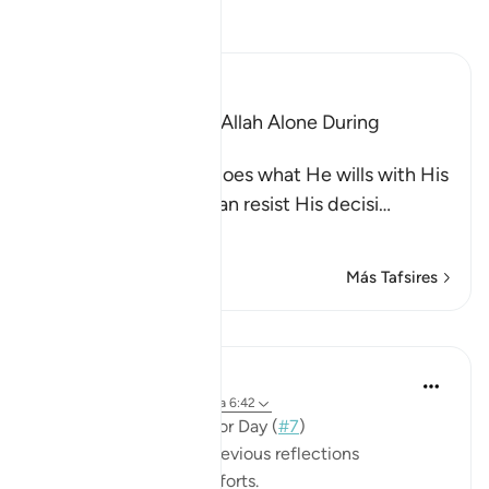
Lee Tafsir
Ibn Kathir (Abridged)
The Idolators Call On Allah Alone During
Torment and Distress
Allah states that He does what He wills with His
creatures and none can resist His decisi
…
Leer más
Más Tafsires
Lecciones
Mohannad Hakeem
hace 3 años
·
Referencias
aleya 6:42
📖 Here is the answer for Day (
#7
)
🥇 Great Job on your previous reflections
May Allah bless your efforts.