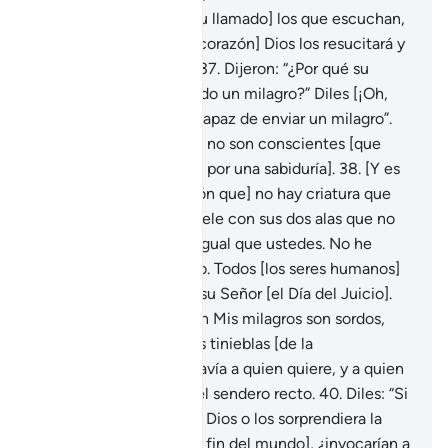
36
.
Solo responden [a tu llamado] los que escuchan,
pero a los muertos [de corazón] Dios los resucitará y
ante Él comparecerán.
37
.
Dijeron: “¿Por qué su
Señor no le ha concedido un milagro?” Diles [¡Oh,
Mujámmad!]: “Dios es capaz de enviar un milagro”.
Pero la mayoría de ellos no son conscientes [que
Dios envía Sus milagros por una sabiduría].
38
.
[Y es
un milagro de la creación que] no hay criatura que
camine en la tierra o vuele con sus dos alas que no
forme una comunidad igual que ustedes. No he
omitido nada en el Libro. Todos [los seres humanos]
serán resucitados ante su Señor [el Día del Juicio].
39
.
Quienes desmienten Mis milagros son sordos,
mudos y caminan en las tinieblas [de la
incredulidad]. Dios extravía a quien quiere, y a quien
quiere lo conduce por el sendero recto.
40
.
Diles: “Si
les llegara el castigo de Dios o los sorprendiera la
Hora [del comienzo del fin del mundo], ¿invocarían a