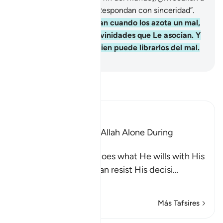
otro en lugar de Dios? Respondan con sinceridad”.
41
.
Es Él a Quien invocan cuando los azota un mal,
ahí se olvidan de las divinidades que Le asocian. Y
Dios, si Él quiere, es Quien puede librarlos del mal.
-
Sheikh Isa Garcia
Lee Tafsir
Ibn Kathir (Abridged)
The Idolators Call On Allah Alone During
Torment and Distress
Allah states that He does what He wills with His
creatures and none can resist His decisi
…
Leer más
Más Tafsires