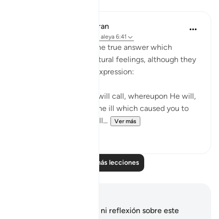
Lecciones
In the Shade of the Quran
hace 31 semanas
·
Referencias
aleya 6:41
The surah now states the true answer which
corresponds to their natural feelings, although they
may not give it verbal expression:
"No, on Him alone you will call, whereupon He will,
if He so wills, remove the ill which caused you to
call on Him; and you will...
Ver más
0
0
Leer más lecciones
Notas y reflexiones
No tienes ninguna nota ni reflexión sobre este