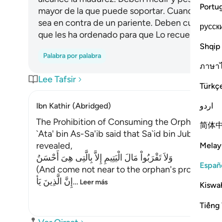
Portu
mayor de la que puede soportar. Cuando hable
sea en contra de un pariente. Deben cumplir s
русск
que les ha ordenado para que Lo recuerden.
Shqip
Palabra por palabra
ภาษา
Lee Tafsir
Türkç
اردو
Ibn Kathir (Abridged)
The Prohibition of Consuming the Orphan's Pro
简体
`Ata' bin As-Sa'ib said that Sa`id bin Jubayr sai
revealed,
Melay
وَلاَ تَقْرَبُواْ مَالَ الْيَتِيمِ إِلاَّ بِالَّتِى هِىَ أَحْسَنُ
Españ
(And come not near to the orphan's property, ex
إِنَّ الَّذِينَ يَأ
…
Leer más
Kiswah
Tiếng 