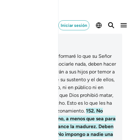
Iniciar sesión
er en contexto
ítulo 6, Página 149, Juz 8
1
.
Diles: “Vengan, que les informaré lo que su Señor
s ha prohibido: No deben asociarle nada, deben hacer
bien a sus padres, no matarán a sus hijos por temor a
 pobreza, Yo me encargo de su sustento y el de ellos,
 deben acercarse al pecado, ni en público ni en
ivado, y no matarán a nadie que Dios prohibió matar,
lvo que sea con justo derecho. Esto es lo que les ha
denado para que usen el razonamiento.
152
.
No
quen los bienes del huérfano, a menos que sea para
recentarlos, hasta que alcance la madurez. Deben
dir y pesar con equidad. No impongo a nadie una