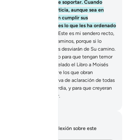
rga mayor de la que puede soportar. Cuando
blen deben hablar con justicia, aunque sea en
ntra de un pariente. Deben cumplir sus
mpromisos con Dios. Esto es lo que les ha ordenado
ra que Lo recuerden.
153
.
Este es mi sendero recto,
anlo. Pero no sigan otros caminos, porque si lo
en, estos los dividirán y los desviarán de Su camino.
to es lo que les ha ordenado para que tengan temor
Él”.
154
.
También le he revelado el Libro a Moisés
ra completar Mi gracia sobre los que obran
rrectamente, y para que sirva de aclaración de todas
 cosas, sea guía y misericordia, y para que creyeran
 el encuentro con su Señor.
eikh Isa Garcia
tas y reflexiones
 tienes ninguna nota ni reflexión sobre este
sículo.