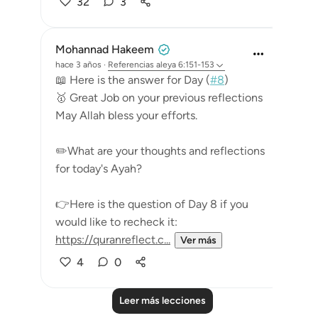
32
3
Mohannad Hakeem
hace 3 años
·
Referencias
aleya 6:151-153
📖 Here is the answer for Day (
#8
)
🥇 Great Job on your previous reflections
May Allah bless your efforts.
✏️What are your thoughts and reflections
for today's Ayah?
👉Here is the question of Day 8 if you
would like to recheck it:
https://quranreflect.c...
Ver más
4
0
Leer más lecciones