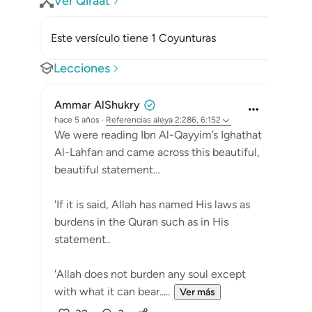
Ver Qiraat
Este versículo tiene 1 Coyunturas
Lecciones
Ammar AlShukry
hace 5 años
·
Referencias
aleya 2:286, 6:152
We were reading Ibn Al-Qayyim’s Ighathat
Al-Lahfan and came across this beautiful,
beautiful statement…
'If it is said, Allah has named His laws as
burdens in the Quran such as in His
statement..
'Allah does not burden any soul except
with what it can bear.....
Ver más