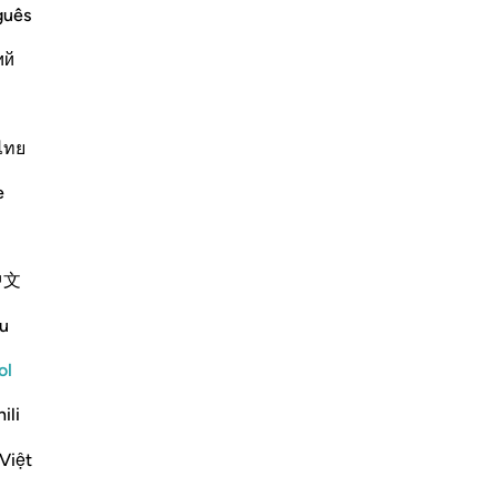
ca
guês
n deben hablar con justicia, aunque
ha
us compromisos con Dios. Esto es lo
ий
co
co
pa
Continuar leyendo
síg
ไทย
hac
e
Es
de 
pa
perty
中文
co
d that Ibn `Abbas said, "When Allah
las
u
en
-
Sh
ol
cept to improve it.) and,
ili
No
Más Tafsires
No
Việt
ver