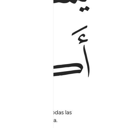
ﱖ
eunido ante ellos a todas las
ría de ellos lo ignora.