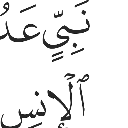
ﱜ
ﱝ
ﱟ