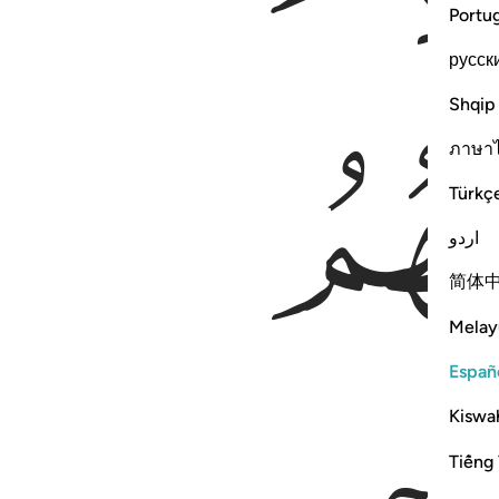
Portu
русск
Shqip
ภาษา
Türkç
اردو
简体
Melay
Españ
Kiswah
Tiếng 