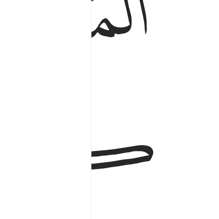
ﱈ
ﱉ
ﱋ
ﱌ