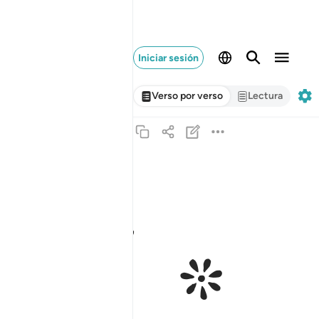
Iniciar sesión
Verso por verso
Lectura
ﱁ ﱂ
ﱃ
ولو اننا نزلنا اليهم الملايكة وكلمهم الموتى وحشرنا
وَلَوْ أَنَّنَا نَزَّلْنَآ إِلَيْهِمُ ٱلْمَلَـٰٓئِكَةَ وَكَلَّمَهُمُ ٱلْمَوْتَى