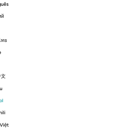
guês
ий
ﱇ
ไทย
e
中文
u
ol
ili
Việt