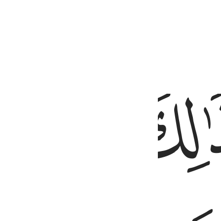
raat
ﱚ
يوحي بعضهم الى بعض زخرف القول غرورا ولو شاء ربك ما فعلوه فذرهم 
 يُوحِى بَعْضُهُمْ إِلَىٰ بَعْضٍۢ زُخْرُفَ ٱلْقَوْلِ غُرُورًۭا ۚ وَلَوْ شَآءَ رَبُّكَ مَا فَعَلُوهُ ۖ فَذَرْهُم