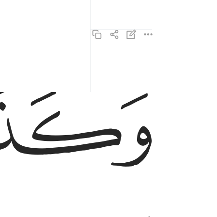
ﱙ
وكذالك جعلنا لكل نبي عدوا شياطين الانس والجن 
وَكَذَٰلِكَ جَعَلْنَا لِكُلِّ نَبِىٍّ عَدُوًّۭا شَيَـٰطِينَ ٱلْإِنسِ وَٱلْجِنِّ