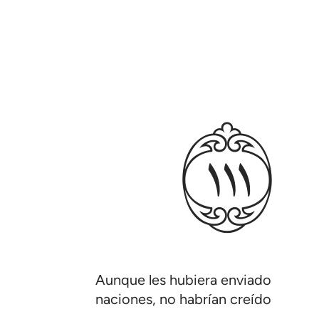
ﱘ
Aunque les hubiera enviado ángeles
naciones, no habrían creído a menos