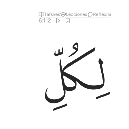
Tafsires
Lecciones
Reflexiones.
Qi
6:112
ﱛ
وما يفترون ١١٢
ْ وَمَا يَفْتَرُونَ ١١٢