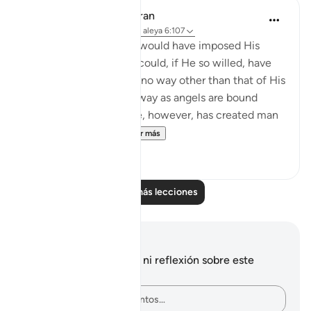
In the Shade of the Quran
hace 31 semanas
·
Referencias
aleya 6:107
Had God so willed, He would have imposed His
guidance on them. He could, if He so willed, have
created them knowing no way other than that of His
guidance, in the same way as angels are bound
always to obey Him. He, however, has created man
with the ability to...
Ver más
0
0
Leer más lecciones
Notas y reflexiones
No tienes ninguna nota ni reflexión sobre este
versículo.
Plasma tus pensamientos…