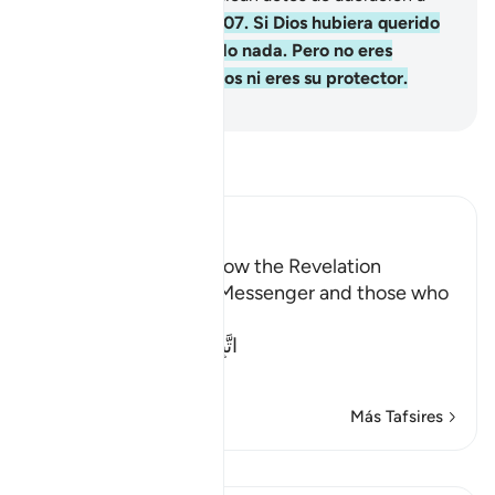
otros además de Dios.
107
.
Si Dios hubiera querido
no Le hubieran asociado nada. Pero no eres
responsable de sus actos ni eres su protector.
-
Sheikh Isa Garcia
Lee Tafsir
Ibn Kathir (Abridged)
The Command to Follow the Revelation
Allah commands His Messenger and those who
followed his path,
اتَّبِعْ مَآ أُوحِىَ إِلَيْكَ مِن رَّبِّكَ
(Follow wh
…
Leer más
Más Tafsires
Lecciones