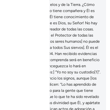
101
.
Originador de los cielos y de la Tierra. ¿Cómo
podría tener un hijo si no tiene compañera y Él es
Quien ha creado todo? Él tiene conocimiento de
todas las cosas.
102
.
¡Ese es Dios, su Señor! No hay
más divinidad que Él, Creador de todas las cosas.
Adórenlo solo a Él. Él es el Protector de todas las
cosas.
103
.
La vista [de los seres humanos] no puede
abarcarlo, pero Él sí ve [a todos Sus siervos]. Él es el
Sutil y el Conocedor.
104
.
Han recibido evidencias
de su Señor. Quien las comprenda será en beneficio
propio, pero quien se enceguezca lo hará en
detrimento propio. [Diles:] “Yo no soy su custodio[1]”.
105
.
Así es como evidencio los signos, aunque [los
que se niegan a creer] dicen: “Lo has aprendido de
otros”. Pero lo hago claro para la gente que tiene
conocimiento.
106
.
Sigue lo que te ha sido revelado
por tu Señor, no hay más divinidad que Él, y apártate
de los idólatras que dedican actos de adoración a