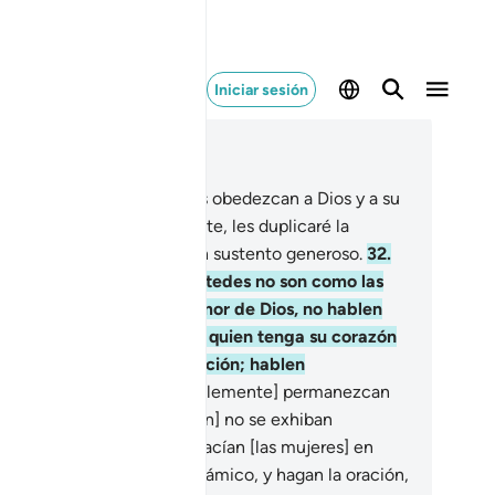
Iniciar sesión
er en contexto
ítulo 33, Página 422, Juz 22
.
Pero a quienes de ustedes obedezcan a Dios y a su
nsajero, y obren rectamente, les duplicaré la
compensa y les otorgaré un sustento generoso.
32
.
h, mujeres del Profeta! Ustedes no son como las
más mujeres, si tienen temor de Dios, no hablen
n voz dulce, de modo que quien tenga su corazón
fermo sienta alguna atracción; hablen
catadamente.
33
.
[Preferiblemente] permanezcan
 sus casas, [y cuando salgan] no se exhiban
ovocativamente como lo hacían [las mujeres] en
empos del paganismo preislámico, y hagan la oración,