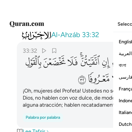
Selecc
033
يا نساء النبي لستن كاحد من النساء ان ا
Al-Ahzáb
33:32
Englis
33:32
العربية
ﱖ
ﱗ
ﱘﱙ
ﱚ
ﱛ
ﱜ
বাংলা
ﱣ
ﱤ
ﱥ
ارسی
França
¡Oh, mujeres del Profeta! Ustedes no son como
Dios, no hablen con voz dulce, de modo que q
Indon
alguna atracción; hablen recatadamente.
Italia
Palabra por palabra
Dutch
Lee Tafsir