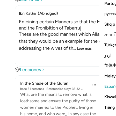
Portu
Ibn Kathir (Abridged)
русск
Enjoining certain Manners so that the Mothers 
Shqip
and the Prohibition of Tabarruj
These are the good manners which Allah enjoin
ภาษา
that they would be an example for the women o
Türkç
addressing the wives of th
…
Leer más
اردو
简体
Lecciones
Melay
In the Shade of the Quran
Españ
hace 31 semanas
·
Referencias
aleya 33:32
What are the means to remove what is
Kiswah
loathsome and ensure the purity of those
Tiếng 
women married to the Prophet, living in
his home, and who were,, in any case the