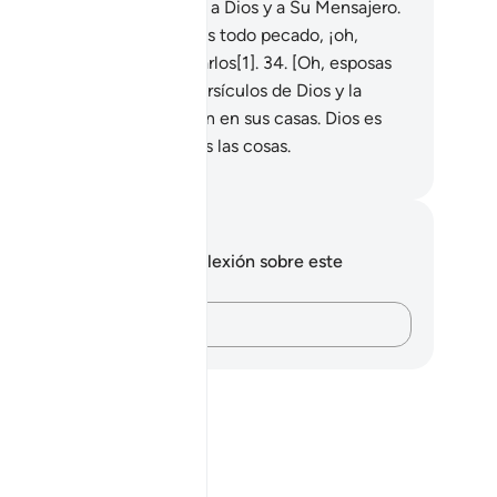
guen el zakat y obedezcan a Dios y a Su Mensajero.
os quiere apartar de ustedes todo pecado, ¡oh,
ilia del Profeta!, y purificarlos[1].
34
.
[Oh, esposas
 Profeta] transmitan los versículos de Dios y la
biduría[1] que se mencionan en sus casas. Dios es
il, está informado de todas las cosas.
eikh Isa Garcia
tas y reflexiones
 tienes ninguna nota ni reflexión sobre este
sículo.
Plasma tus pensamientos…