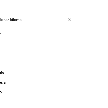
ionar idioma
Iniciar sesión
Le
h
Cap
16
ﱼ
ﱽﱾ
ﱿ
ﲀ
ﲁ
ﲂ
es
ma
ﲇ
ﲈ
ﲉ
ﲊ
ﲋﲌ
ﲍ
no
ف
17
is
ma
ﲒ
ﲓ
ﲔ
ﲕﲖ
ﲗ
ﲘ
co
esia
enc
ﲞ
ﲟ
ﲠ
ﲡ
ﲢ
ﲣ
pu
no
de
do se apodera de ellos el temor [por
qu
 desorbitados, como aquel que está en