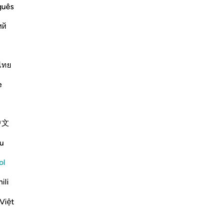
com
guês
esa, se dirigen a ustedes con lenguas
no
stos no son creyentes, y Dios hará vanas
ий
ni
ácil para Él.
ap
te
Continuar leyendo
qu
ไทย
te
e
af
so
fal
中文
pe
re we are in the shade and enjoying
es
u
co
lo
ol
de
ng miserly towards you.) i.e., `they are
ili
us
bat
Việt
-
Sh
Más Tafsires