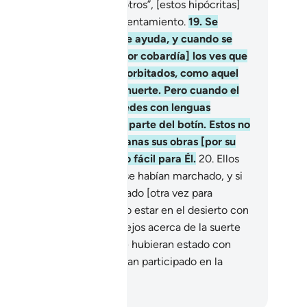
batir]: “Vuelvan con nosotros”, [estos hipócritas]
 quieren participar del enfrentamiento.
19
.
Se
egan a prestar todo tipo de ayuda, y cuando se
odera de ellos el temor [por cobardía] los ves que
 observan con los ojos desorbitados, como aquel
e está en la agonía de la muerte. Pero cuando el
mor cesa, se dirigen a ustedes con lenguas
iladas, ávidos por obtener parte del botín. Estos no
n creyentes, y Dios hará vanas sus obras [por su
ta de fe] pues esto es algo fácil para Él.
20
.
Ellos
nsaban que los aliados no se habían marchado, y si
tos aliados hubieran regresado [otra vez para
mbatirlos], habrían deseado estar en el desierto con
s beduinos y preguntar de lejos acerca de la suerte
 los musulmanes; y aunque hubieran estado con
tedes, poco es lo que habrían participado en la
alla [por desgano].
eikh Isa Garcia