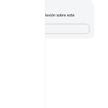
tas y reflexiones
 tienes ninguna nota ni reflexión sobre este
sículo.
Plasma tus pensamientos…