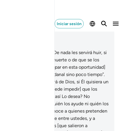
Iniciar sesión
er en contexto
ítulo 33, Página 420, Juz 21
.
Diles [¡Oh, Mujámmad!]: “De nada les servirá huir, si
 que pretenden huir de la muerte o de que se los
te. Aunque pudieran [escapar en esta oportunidad]
 disfrutarán de la vida mundanal sino poco tiempo”.
.
Diles: “¿Quién los protegerá de Dios, si Él quisiera un
l para ustedes, o [quién puede impedir] que los
lme con Su misericordia si así Lo desea? No
ontrarán, fuera de Dios, quién los ayude ni quién los
eda defender”.
18
.
Dios conoce a quienes pretenden
sanimar [a los creyentes] de entre ustedes, y a
ienes dicen a sus hermanos [que salieron a