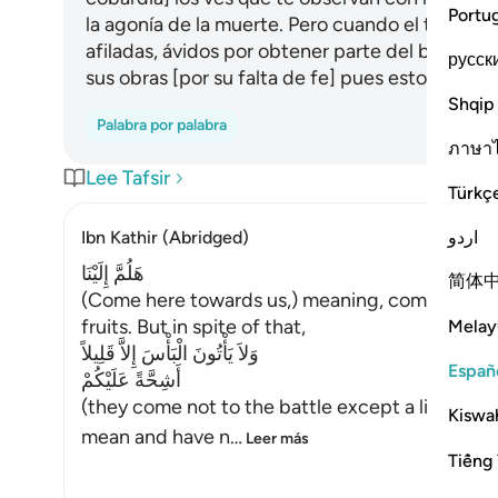
Portu
la agonía de la muerte. Pero cuando el temor c
afiladas, ávidos por obtener parte del botín. E
русск
sus obras [por su falta de fe] pues esto es algo f
Shqip
Palabra por palabra
ภาษา
Lee Tafsir
Türkç
اردو
Ibn Kathir (Abridged)
هَلُمَّ إِلَيْنَا
简体
(Come here towards us,) meaning, come to whe
fruits. But in spite of that,
Melay
وَلاَ يَأْتُونَ الْبَأْسَ إِلاَّ قَلِيلاً
Españ
أَشِحَّةً عَلَيْكُمْ
(they come not to the battle except a little, bei
Kiswah
mean and have n
…
Leer más
Tiếng 