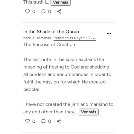
This truth i...
Ver más
0
0
In the Shade of the Quran
hace 31 semanas
·
Referencias
aleya 51:56
The Purpose of Creation
The last note in the surah explains the
meaning of fleeing to God and shedding
all burdens and encumbrances in order to
fulfil the mission for which He created
people:
I have not created the jinn and mankind to
any end other than they...
Ver más
0
0