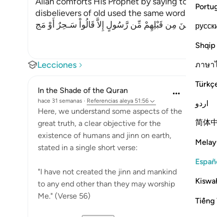
Allah comforts His Prophet by saying to Him, `ju
Portu
disbelievers of old used the same words with t
آ أَتَى الَّذِينَ مِن قَبْلِهِمْ مِّن رَّسُولٍ إِلاَّ قَالُواْ سَـحِرٌ أَوْ مَج
русск
Shqip
Lecciones
ภาษา
Türkç
In the Shade of the Quran
hace 31 semanas
·
Referencias
aleya 51:56
اردو
Here, we understand some aspects of the
简体
great truth, a clear objective for the
existence of humans and jinn on earth,
Melay
stated in a single short verse:
Españ
"I have not created the jinn and mankind
Kiswah
to any end other than they may worship
Me." (Verse 56)
Tiếng 