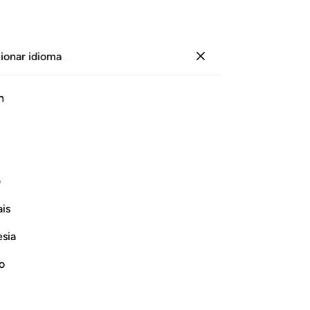
ionar idioma
Iniciar sesión
Le
h
Cap
47
ﱣ
ﱤ
ﱥ
ﱦ
ﱧ
ﱨ
[c
48
sino para que Me adoren[1].
y 
1
ف
cr
Continuar leyendo
is
Mu
un
esia
de
am
no
ca
om Their Nations
he