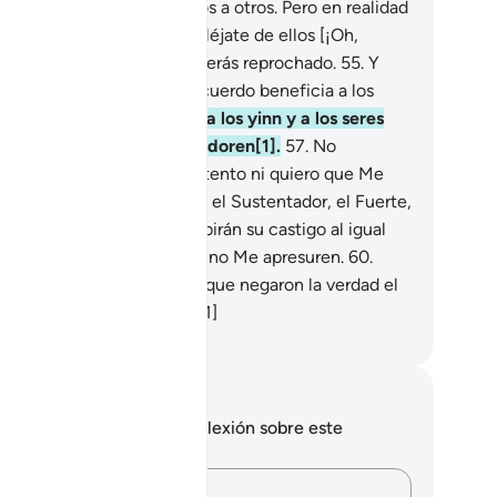
nsmitido esas palabras unos a otros. Pero en realidad
n gente transgresora.
54
.
Aléjate de ellos [¡Oh,
jámmad!], y sabe que no serás reprochado.
55
.
Y
zles recordar, porque el recuerdo beneficia a los
eyentes.
56
.
No he creado a los yinn y a los seres
manos sino para que Me adoren[1].
57
.
No
etendo de ellos ningún sustento ni quiero que Me
imenten,
58
.
ya que Dios es el Sustentador, el Fuerte,
Firme.
59
.
Los injustos recibirán su castigo al igual
e sus antepasados, así que no Me apresuren.
60
.
uán desdichados serán los que negaron la verdad el
 que se les ha prometido![1]
eikh Isa Garcia
tas y reflexiones
 tienes ninguna nota ni reflexión sobre este
sículo.
Plasma tus pensamientos…