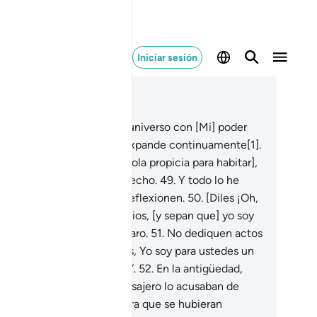
Iniciar sesión
er en contexto
ítulo 51, Página 523, Juz 27
.
Yo soy Quien construí el universo con [Mi] poder
reador]; y soy Yo quien lo expande continuamente[1].
.
Extendí la Tierra [haciéndola propicia para habitar],
con qué excelencia lo he hecho.
49
.
Y todo lo he
eado en parejas, para que reflexionen.
50
.
[Diles ¡Oh,
jámmad!:] “Corran hacia Dios, [y sepan que] yo soy
 amonestador que habla claro.
51
.
No dediquen actos
 adoración a otros que Dios, Yo soy para ustedes un
onestador que habla claro”.
52
.
En la antigüedad,
da vez que llegaba un Mensajero lo acusaban de
chicero o loco.
53
.
Pareciera que se hubieran