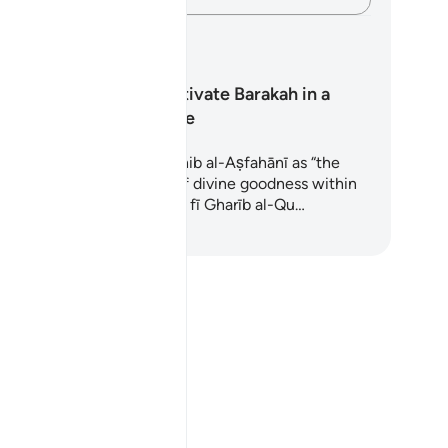
anes de aprendizaje
How To Cultivate Barakah in a
Busy Routine
rakah is defined by al-Rāghib al-Aṣfahānī as “the
ablishment (or stability) of divine goodness within
mething” (see Al-Mufradāt fī Gharīb al-Qu…
pieza a aprender