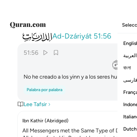
Selecc
051
وما خلقت الجن والانس الا ليعبدون ٥٦
Ad-Dzáriyát
51:56
Englis
51:56
العربية
ﱩ
বাংলা
No he creado a los yinn y a los seres humanos 
ارسی
Palabra por palabra
França
Lee Tafsir
Indon
Italia
Ibn Kathir (Abridged)
Dutch
All Messengers met the Same Type of Denial fr