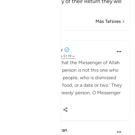
Taqwa, that on the Day of their Return they will
be a
…
Leer más
Más Tafsires
Lecciones
Prophetic Commentary
hace 8 años
·
Referencias
aleya 51:19
Abu Hurayrah narrates that the Messenger of Allah
(saws) said: 'The needy person is not this one who
goes around amidst the people, who is dismissed
with a morsel or two of food, or a date or two.' They
asked: 'Then what is a ‘needy’ person, O Messenger
of All...
Ver más
0
0
123
In the Shade of the Quran