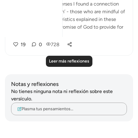
Subhanallah in these verses I found a connection
between the ‘mutaqeen’ - those who are mindful of
God and their characteristics explained in these
verses and the direct promise of God to provide for
us - a ...
Ver más
19
0
728
Leer más reflexiones
Notas y reflexiones
No tienes ninguna nota ni reflexión sobre este
versículo.
Plasma tus pensamientos…