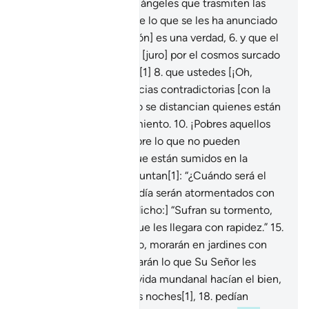
con facilidad,
4
.
por los ángeles que trasmiten las
órdenes [de Dios],
5
.
que lo que se les ha anunciado
[el Día de la Resurrección] es una verdad,
6
.
y que el
juicio es inevitable.
7
.
Y [juro] por el cosmos surcado
de [planetas en] órbitas[1]
8
.
que ustedes [¡Oh,
idólatras!] tienen creencias contradictorias [con la
verdad]
9
.
de la que solo se distancian quienes están
desviados en su pensamiento.
10
.
¡Pobres aquellos
que solo conjeturan sobre lo que no pueden
comprobar![1]
11
.
Los que están sumidos en la
ignorancia[1],
12
.
y preguntan[1]: “¿Cuándo será el
Día del Juicio?”
13
.
Ese día serán atormentados con
el Fuego.
14
.
[Les será dicho:] “Sufran su tormento,
esto es lo que pedían que les llegara con rapidez.”
15
.
Los piadosos, en cambio, morarán en jardines con
manantiales.
16
.
Disfrutarán lo que Su Señor les
conceda, porque en la vida mundanal hacían el bien,
17
.
dormían poco por las noches[1],
18
.
pedían