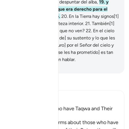
perdón a Dios antes del despuntar del alba,
19
.
y
daban de su dinero lo que era derecho para el
mendigo y el indigente.
20
.
En la Tierra hay signos[1]
para quienes tienen certeza interior.
21
.
También[1]
en ustedes mismos. ¿Es que no ven?
22
.
En el cielo
se encuentra [la fuente de] su sustento y lo que les
fue prometido[1].
23
.
[Juro] por el Señor del cielo y
de la Tierra que [lo que se les ha prometido] es tan
cierto como que pueden hablar.
-
Sheikh Isa Garcia
Lee Tafsir
Ibn Kathir (Abridged)
Qualities of Those Who have Taqwa and Their
Reward
Allah the Exalted informs about those who have