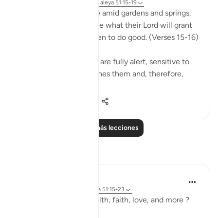
hace 31 semanas
·
Referencias
aleya 51:15-19
The God-fearing will be amid gardens and springs.
They will happily receive what their Lord will grant
them; for they were keen to do good. (Verses 15-16)
This God-fearing group are fully alert, sensitive to
the fact that God watches them and, therefore,
they...
Ver más
0
0
101
Leer más lecciones
Reflexiones
R. Ebied
hace 5 años
·
Referencias
aleya 51:15-23
Looking for health, wealth, faith, love, and more ?