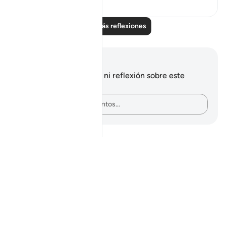
Leer más reflexiones
Notas y reflexiones
No tienes ninguna nota ni reflexión sobre este
versículo.
Plasma tus pensamientos…
Notes
placeholders