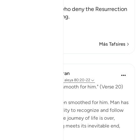
after Death
Allah rebukes those who deny the Resurrection
and the Final Gathering.
قُتِلَ الإِنسَـنُ مَآ أَكْ
…
Leer más
Más Tafsires
Lecciones
In the Shade of the Quran
hace 31 semanas
·
Referencias
aleya 80:20-22
"He makes man's path smooth for him." (Verse 20)
The path of life has been smoothed for him. Man has
also been given the ability to recognize and follow
the right path. When the journey of life is over,
when every living being meets its inevitable end,
"He th...
Ver más