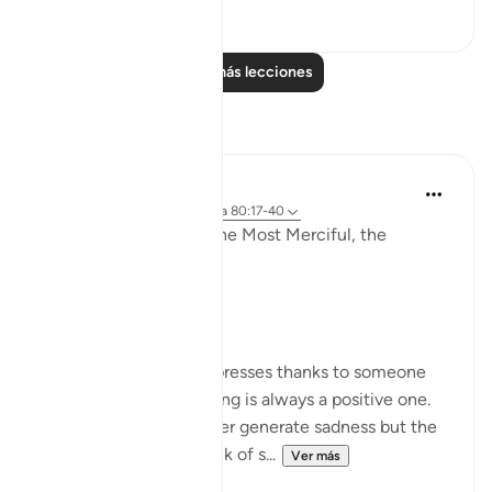
0
0
Leer más lecciones
Reflexiones
Razia Zahra
hace 2 años
·
Referencias
aleya 80:17-40
In the Name of Allah, the Most Merciful, the
Especially Merciful,
Gratitude.
Whenever a person expresses thanks to someone
for something the feeling is always a positive one.
Being thankful will never generate sadness but the
very opposite. Let’s think of s...
Ver más
27
10