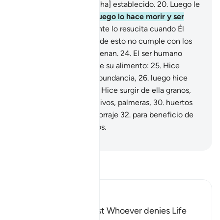
etapas según lo [que Él ha] establecido.
20
.
Luego le
facilita el camino.
21
.
Luego lo hace morir y ser
enterrado.
22
.
Finalmente lo resucita cuando Él
quiere.
23
.
Pero a pesar de esto no cumple con los
preceptos que se le ordenan.
24
.
El ser humano
debería reflexionar sobre su alimento:
25
.
Hice
descender el agua en abundancia,
26
.
luego hice
que la tierra brotara.
27
.
Hice surgir de ella granos,
28
.
vides, hierbas,
29
.
olivos, palmeras,
30
.
huertos
frondosos,
31
.
frutos y forraje
32
.
para beneficio de
ustedes y de sus rebaños.
-
Sheikh Isa Garcia
Lee Tafsir
Ibn Kathir (Abridged)
The Refutation against Whoever denies Life