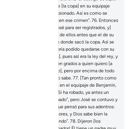
a quien se le encontrase [la copa] en su equipaje
debería ser que sea aprisionado. Así es como se
castiga a los que cometen ese crimen”.
76
.
Entonces
[fueron llevados ante José para ser registrados, y]
empezó por el equipaje de ellos antes que el de su
hermano [Benjamín], de donde sacó la copa. Así se
lo inspiré a José. No habría podido quedarse con su
hermano [de otra forma], pues así era la ley del rey, y
Dios así lo quiso. Elevo en grados a quien quiero [a
través del conocimiento], pero por encima de todo
sabio está El que todo lo sabe.
77
.
[Tan pronto como
la copa fue descubierta en el equipaje de Benjamín,
los hermanos] dijeron: “Si ha robado, ya antes un
hermano suyo había robado”, pero José se contuvo y
no les respondió, sino que pensó para sus adentros:
“Ustedes son mucho peores, y Dios sabe bien la
mentira que están diciendo”.
78
.
Dijeron [los
hermanos]: “¡Oh, gobernador! Él tiene un padre muy