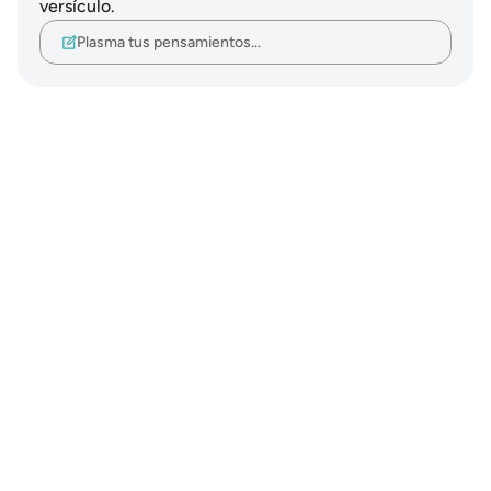
versículo.
Plasma tus pensamientos…
Notes
placeholders
close