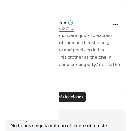
Lecciones
When the Stars Prostrated
hace 5 años
·
Referencias
aleya 12:79
💭 Unlike his brothers who were quick to express
belief in the possibility of their brother stealing,
Yūsuf (as) exhibited care and precision in his
wording. He referred to his brother as 'the one in
whose possession we found our property,' not as the
one who ...
Ver más
1
0
Leer más lecciones
Notas y reflexiones
No tienes ninguna nota ni reflexión sobre este