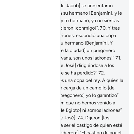
69
.
Y cuando [los hijos de Jacob] se presentaron
ante José, éste abrazó a su hermano [Benjamín], y le
dijo [en secreto]: “Yo soy tu hermano, ya no sientas
pena por lo que ellos hicieron [conmigo]”.
70
.
Y tras
haberles dado sus provisiones, escondió una copa
[del rey] en el saco de su hermano [Benjamín]. Y
[cuando iban saliendo de la ciudad] un pregonero
gritó: “¡Gente de la caravana, son unos ladrones!”
71
.
Dijeron [los hermanos de José] dirigiéndose a los
guardias: “¿Qué es lo que se ha perdido?”
72
.
Respondieron: “Perdimos una copa del rey. A quien la
encuentre le daremos la carga de un camello [de
recompensa], y [dijo el pregonero:] yo lo garantizo”.
73
.
“¡Por Dios! Bien saben que no hemos venido a
corromper en la tierra [de Egipto] ni somos ladrones”
[dijeron los hermanos de José].
74
.
Dijeron [los
guardias]: “¿Cuál debería ser el castigo de quien esté
mintiendo?”
75
.
[Respondieron:] “El castigo de aquel