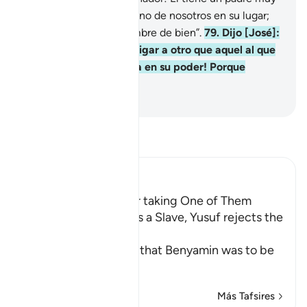
anciano, quédate con uno de nosotros en su lugar;
vemos que eres un hombre de bien”.
79
.
Dijo [José]:
“¡Dios nos libre de castigar a otro que aquel al que
le encontramos la copa en su poder! Porque
seríamos injustos”.
-
Sheikh Isa Garcia
Lee Tafsir
Ibn Kathir (Abridged)
Yusuf's Brothers offer taking One of Them
instead of Binyamin as a Slave, Yusuf rejects the
Offer
When it was decided that Benyamin was to be
taken and
…
Leer más
Más Tafsires