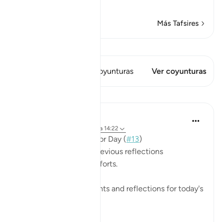
Leer más
Más Tafsires
Ver Qiraat
Este versículo tiene 1 Coyunturas
Ver coyunturas
Lecciones
Mohannad Hakeem
hace 3 años
·
Referencias
aleya 14:22
📖 Here is the answer for Day (
#13
)
🥇 Great Job on your previous reflections
May Allah bless your efforts.
✏️What are your thoughts and reflections for today's
Ayah?