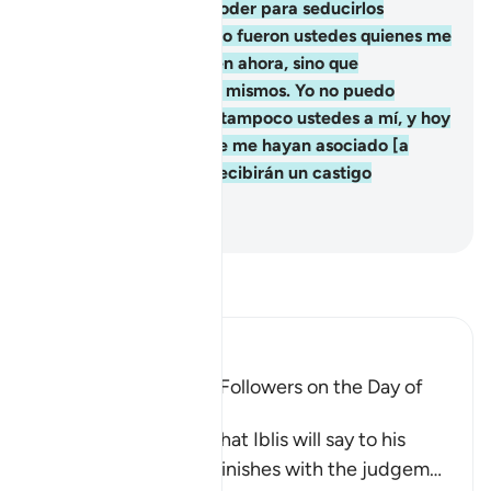
cumplí. Yo solo tenía poder para seducirlos
mediante susurros, pero fueron ustedes quienes me
siguieron. No me culpen ahora, sino que
repróchense a ustedes mismos. Yo no puedo
socorrerlos en nada ni tampoco ustedes a mí, y hoy
me desentiendo de que me hayan asociado [a
Dios]”. Los opresores recibirán un castigo
doloroso[1].
-
Sheikh Isa Garcia
Lee Tafsir
Ibn Kathir (Abridged)
Shaytan disowns His Followers on the Day of
Resurrection
Allah narrates to us what Iblis will say to his
followers after Allah finishes with the judgem
…