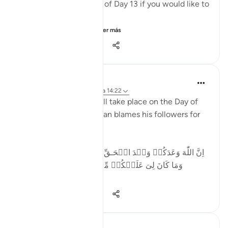
👉Here is the question of Day 13 if you would like to
recheck it:
https://quranreflect...
Ver más
7
0
3099
Dr. Haifaa Younis
hace 4 años
·
Referencias
aleya 14:22
The biggest betrayal will take place on the Day of
Judgment, when Shaytan blames his followers for
following him;
اِنَّ اللّٰهَ وَعَدَكُمۡ وَعۡدَ الۡحَـقِّ وَوَعَدْتُّكُمۡ فَاَخۡلَفۡتُكُمۡ​ؕ
وَمَا كَانَ لِىَ عَلَيۡكُمۡ مِّنۡ سُلۡطٰنٍ اِلَّاۤ اَنۡ
دَعَوۡتُكُم...
Ver más
36
6
700