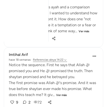
I was thinking about this ayah and a comparison
came to mind. Because I wanted to understand how
exactly I could implement it. How does one "not
respond" to Shaytan? Be it a temptation or a fear or
a doubt. I wanted to think of some way...
Ver más
29
4
133
Imtihal Arif
hace 18 semanas
·
Referencias
aleya 14:22
Notice the sequence. First he says that Allah ﷻ
promised you and He ﷻ promised the truth. Then
shaytan promised and he betrayed you.
The first promise was Allah ﷻ's promise. And it was
true before shaytan ever made his promise. What
does this teach me? It giv...
Ver más
9
2
72