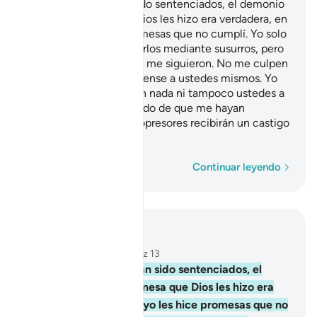
Cuando todos hayan sido sentenciados, el demonio
dirá: “La promesa que Dios les hizo era verdadera, en
cambio yo les hice promesas que no cumplí. Yo solo
tenía poder para seducirlos mediante susurros, pero
fueron ustedes quienes me siguieron. No me culpen
ahora, sino que repróchense a ustedes mismos. Yo
no puedo socorrerlos en nada ni tampoco ustedes a
mí, y hoy me desentiendo de que me hayan
asociado [a Dios]”. Los opresores recibirán un castigo
doloroso[1].
1
Palabra por palabra
Continuar leyendo
Leer en contexto
Capítulo 14, Página 258, Juz 13
22
.
Cuando todos hayan sido sentenciados, el
demonio dirá: “La promesa que Dios les hizo era
verdadera, en cambio yo les hice promesas que no