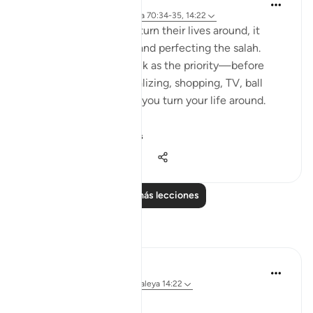
Yasmin Mogahed
hace 5 años
·
Referencias
aleya 70:34-35, 14:22
For those who wish to turn their lives around, it
begins by focusing on and perfecting the salah.
Once you put salah back as the priority—before
school, work, fun, socializing, shopping, TV, ball
games—only then can you turn your life around.
The irony of thi...
Ver más
53
0
1183
Leer más lecciones
Reflexiones
Kulsum Maniar
hace 2 semanas
·
Referencias
aleya 14:22
بسم الله الرحمن الرحيم