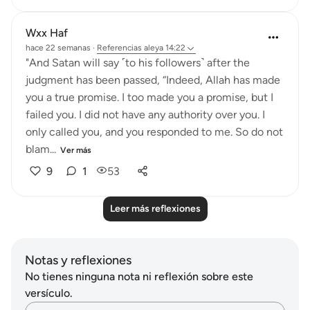
Wxx Haf
hace 22 semanas
·
Referencias
aleya 14:22
"And Satan will say ˹to his followers˺ after the
judgment has been passed, “Indeed, Allah has made
you a true promise. I too made you a promise, but I
failed you. I did not have any authority over you. I
only called you, and you responded to me. So do not
blam...
Ver más
9
1
53
Leer más reflexiones
Notas y reflexiones
No tienes ninguna nota ni reflexión sobre este
versículo.