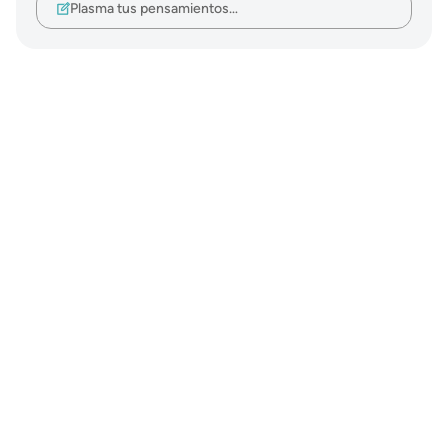
Plasma tus pensamientos…
Notes
placeholders
close