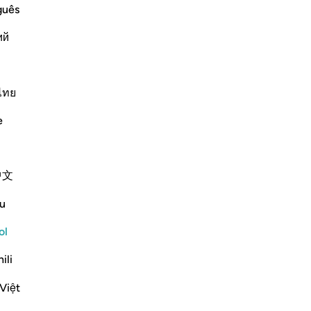
guês
ntenido relacionado
ий
ﱴ
ไทย
e
a abandone a sus pasiones!
中文
u
ol
Leer sura completa
Continuar
ili
Việt