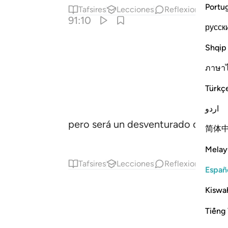
Portu
Tafsires
Lecciones
Reflexiones.
Co
91:10
русск
Shqip
ภาษา
Türkç
اردو
pero será un desventurado quien l
简体
Melay
Tafsires
Lecciones
Reflexiones.
Españ
Kiswah
Tiếng 