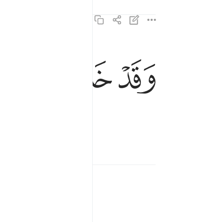
ﱰ
ﱱ
ﱲ
ﱳ
وقد خاب من دساها ١٠
وَقَدْ خَابَ مَن دَسَّىٰهَا ١٠