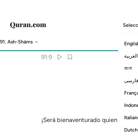
Selecc
91. Ash-Sháms
Englis
Traducción
: Sheikh Isa Garcia
العربية
91:9
বাংলা
ارسی
França
Indon
Italia
¡Será bienaventurado quien purifiq
Dutch