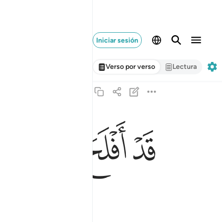
Iniciar sesión
Verso por verso
Lectura
ﱫ
ﱬ
ﱭ
ﱮ
قد افلح من زكاها ٩
قَدْ أَفْلَحَ مَن زَكَّىٰهَا ٩