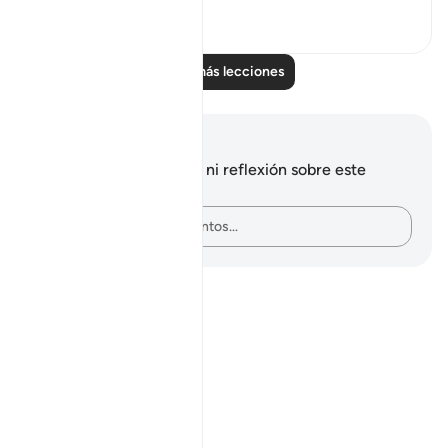
0
0
Leer más lecciones
Notas y reflexiones
No tienes ninguna nota ni reflexión sobre este
versículo.
Plasma tus pensamientos…
Notes