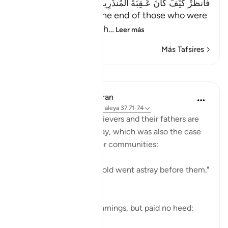
فَانظُرْ كَيْفَ كَانَ عَـقِبَةُ الْمُنذَرِينَ إِلاَّ عِبَادَ اللَّهِ الْمُخْلَصِينَ
(Then see what was the end of those who were
warned. Except the ch
…
Leer más
Más Tafsires
Lecciones
In the Shade of the Quran
hace 31 semanas
·
Referencias
aleya 37:71-74
Both the Makkan unbelievers and their fathers are
examples of going astray, which was also the case
of the majority of earlier communities:
"Most of the people of old went astray before them."
(Verse 71)
Yet they did receive warnings, but paid no heed:
"alth...
Ver más