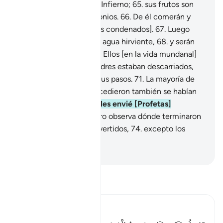
en lo más profundo del Infierno;
65
.
sus frutos son
como cabezas de demonios.
66
.
De él comerán y
llenarán sus vientres [los condenados].
67
.
Luego
beberán una mezcla de agua hirviente,
68
.
y serán
regresados al fuego.
69
.
Ellos [en la vida mundanal]
encontraron que sus padres estaban descarriados,
70
.
y aun así siguieron sus pasos.
71
.
La mayoría de
los pueblos que los precedieron también se habían
extraviado.
72
.
Por ello les envié [Profetas]
amonestadores.
73
.
Pero observa dónde terminaron
aquellos que fueron advertidos,
74
.
excepto los
siervos fieles a Dios.
-
Sheikh Isa Garcia
Lee Tafsir
Ibn Kathir (Abridged)