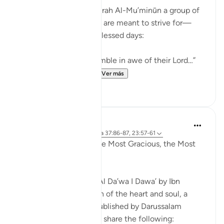
Allah ﷻ mentions in Sūrah Al-Mu’minūn a group of
people whose state we are meant to strive for—
especially in these 10 blessed days:
“Indeed, those who tremble in awe of their Lord…”
“And those who beli...
Ver más
7
3
Razia Zahra
hace 4 años
·
Referencias
aleya 37:86-87, 23:57-61
In the Name of Allah the Most Gracious, the Most
Kind,
I am currently reading Al Da’wa I Dawa’ by Ibn
Qayyim RA (Purification of the heart and soul, a
translation in English published by Darussalam
publishers). I wanted to share the following: