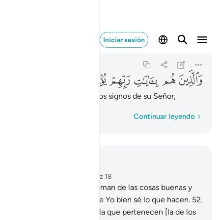
والذين هم بايات ربهم يومنون
Iniciar sesión
Al-Múminún
23:58
23:58
ﳑ
ﳒ
ﳓ
ﳔ
ﳕ
ﳖ
aquellos que creen en los signos de su Señor,
Palabra por palabra
Continuar leyendo
Leer en contexto
Capítulo 23, Página 345, Juz 18
51
.
¡Oh, Mensajeros! Coman de las cosas buenas y
hagan buenas obras, que Yo bien sé lo que hacen.
52
.
Esta es la comunidad a la que pertenecen [la de los