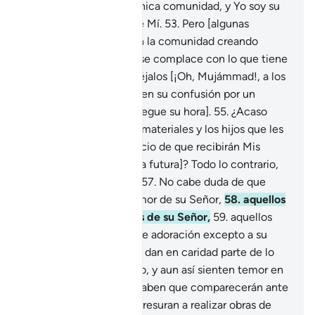
Profetas], que es una única comunidad, y Yo soy su
Señor; tengan temor de Mí.
53
.
Pero [algunas
personas] fragmentaron la comunidad creando
sectas, y cada facción se complace con lo que tiene
[como creencia].
54
.
Déjalos [¡Oh, Mujámmad!, a los
que se niegan a creer,] en su confusión por un
tiempo [hasta que les llegue su hora].
55
.
¿Acaso
piensan que los bienes materiales y los hijos que les
concedí
56
.
son un indicio de que recibirán Mis
gracias [en esta vida y la futura]? Todo lo contrario,
pero no se dan cuenta.
57
.
No cabe duda de que
aquellos que tienen temor de su Señor,
58
.
aquellos
que creen en los signos de su Señor,
59
.
aquellos
que no dedican actos de adoración excepto a su
Señor,
60
.
aquellos que dan en caridad parte de lo
que se les ha concedido, y aun así sienten temor en
sus corazones porque saben que comparecerán ante
su Señor,
61
.
ellos se apresuran a realizar obras de