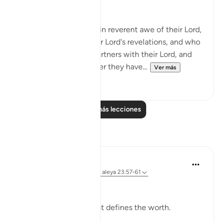
necessary precautions:
Truly, those who stand in reverent awe of their Lord,
and who believe in their Lord's revelations, and who
do not associate any partners with their Lord, and
who give away whatever they have...
Ver más
1
0
Leer más lecciones
Reflexiones
Ali Ali
hace 12 semanas
·
Referencias
aleya 23:57-61
Bismillah.
It is not the amount that defines the worth.