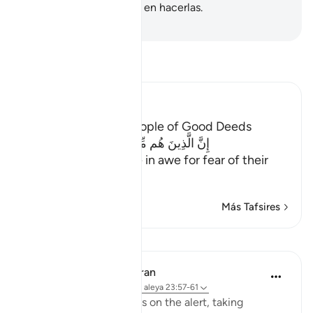
bien, y son los primeros en hacerlas.
-
Sheikh Isa Garcia
Lee Tafsir
Ibn Kathir (Abridged)
Description of the People of Good Deeds
إِنَّ الَّذِينَ هُم مِّنْ خَشْيةِ رَبِّهِمْ مُّشْفِقُونَ
(Verily, those who live in awe for fear of their
Lord;)
…
Leer más
Más Tafsires
Lecciones
In the Shade of the Quran
hace 31 semanas
·
Referencias
aleya 23:57-61
The believers are always on the alert, taking