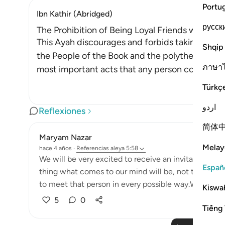
Portu
Ibn Kathir (Abridged)
русск
The Prohibition of Being Loyal Friends with Dis
This Ayah discourages and forbids taking the en
Shqip
the People of the Book and the polytheists, as 
ภาษา
most important acts that any person could ever
Türkç
اردو
Reflexiones
简体
Maryam Nazar
Melay
hace 4 años
·
Referencias
aleya 5:58
We will be very excited to receive an invitation fr
Españ
thing what comes to our mind will be, not to miss t
to meet that person in every possible way.We will find
Kiswah
5
0
Tiếng 