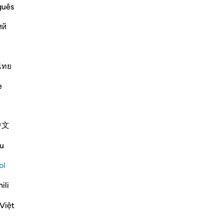
re
guês
Dio
ий
mon
believers
Es
emies of Islam and its people, such as
so
friends. These disbelievers mock the
-
Sh
ไทย
 perform, the honorable, pur
…
Leer más
e
Más Tafsires
No
No
ver
中文
u
om someone who is very important.The first
ol
hat opportunity in any way.We will prepare
 nice attires to w...
Ver más
ili
Việt