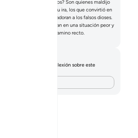
tribución que éstos ante Dios? Son quienes maldijo
s, los que incurrieron en Su ira, los que convirtió en
os y cerdos[1], y los que adoran a los falsos dioses.
os son los que se encuentran en una situación peor y
n los más extraviados del camino recto.
eikh Isa Garcia
tas y reflexiones
 tienes ninguna nota ni reflexión sobre este
sículo.
Plasma tus pensamientos…