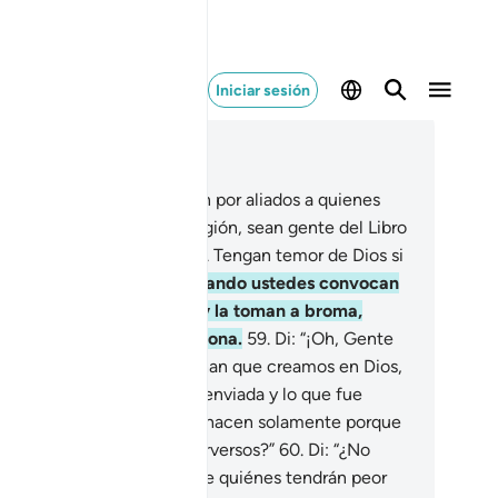
Iniciar sesión
er en contexto
ítulo 5, Página 118, Juz 6
.
¡Oh, creyentes! No tomen por aliados a quienes
man a burla y broma su religión, sean gente del Libro
de los que niegan la verdad. Tengan temor de Dios si
 que son creyentes.
58
.
Cuando ustedes convocan
la oración, ellos se burlan y la toman a broma,
rque son gente que no razona.
59
.
Di: “¡Oh, Gente
l Libro! ¿Acaso nos reprochan que creamos en Dios,
 la revelación que nos fue enviada y lo que fue
velado anteriormente, o lo hacen solamente porque
 mayoría de ustedes son perversos?”
60
.
Di: “¿No
ieren acaso que les informe quiénes tendrán peor