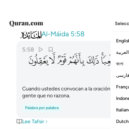
Selecc
005
واذا ناديتم الى الصلاة اتخذوها هزوا و
Al-Máida
5:58
Englis
5:58
العربية
ﱇﱈ
ﱉ
ﱊ
ﱋ
ﱌ
ﱍ
বাংলা
ارسی
França
Cuando ustedes convocan a la oración, ellos se
gente que no razona.
Indon
Palabra por palabra
Italia
Lee Tafsir
Dutch