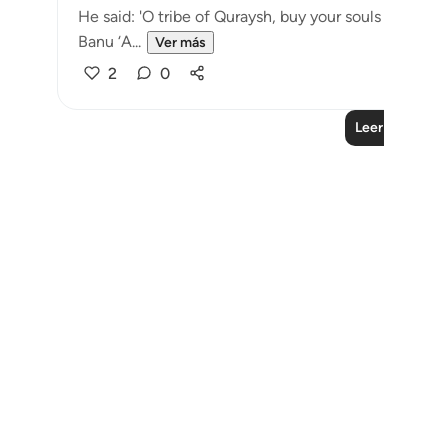
He said: 'O tribe of Quraysh, buy your souls from Alla
Banu ‘A...
Ver más
2
0
Leer más lecc
Notes
placeholders
close