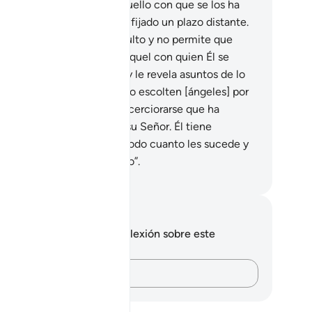
es: “No sé si está cerca aquello con que se los ha
ertido, o si mi Señor le ha fijado un plazo distante.
.
Él es Quien conoce lo oculto y no permite que
die acceda a él.
27
.
Salvo aquel con quien Él se
mplace como Mensajero [y le revela asuntos de lo
ulto]. Entonces, hace que lo escolten [ángeles] por
lante y por detrás
28
.
para cerciorarse que ha
ansmitido los Mensajes de su Señor. Él tiene
mpleto conocimiento de todo cuanto les sucede y
va la cuenta exacta de todo”.
eikh Isa Garcia
tas y reflexiones
 tienes ninguna nota ni reflexión sobre este
sículo.
Plasma tus pensamientos…