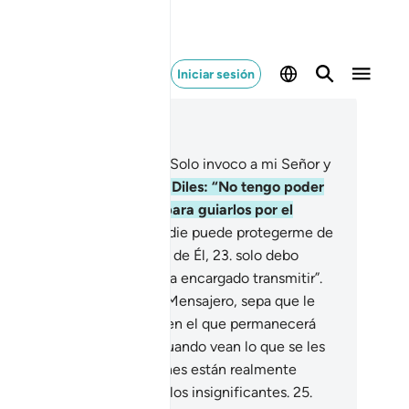
Iniciar sesión
er en contexto
ítulo 72, Página 573, Juz 29
.
Diles [¡Oh, Mujámmad!]: “Solo invoco a mi Señor y
adoro a otro que Dios”.
21
.
Diles: “No tengo poder
rsonal para desviarlos ni para guiarlos por el
mino recto”.
22
.
Diles: “Nadie puede protegerme de
s y no tengo refugio fuera de Él,
23
.
solo debo
fundir el Mensaje que me ha encargado transmitir”.
ien rechace a Dios y a Su Mensajero, sepa que le
pera el fuego del Infierno, en el que permanecerá
 toda la eternidad.
24
.
Y cuando vean lo que se les
bía prometido sabrán quiénes están realmente
samparados y quiénes son los insignificantes.
25
.