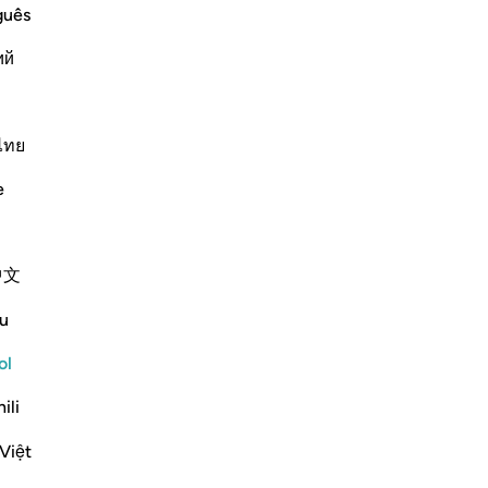
 alone for worship and that none should
Dil
guês
ny partners be associated with Him. As
adv
ий
26
na
co
Más Tafsires
oc
ไทย
de
e
tr
co
lle
中文
-
Sh
u
arm or to set you on the right course.'
No
ol
No
ver
ili
alities and attributes. It is God alone
r más
Việt