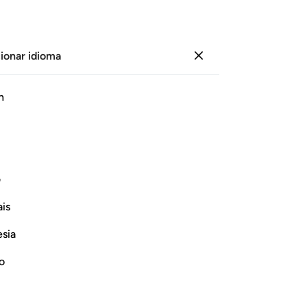
ionar idioma
Iniciar sesión
Le
h
Cap
20
ﲄ
ﲅ
ﲆ
ﲇ
ﲈ
ﲉ
ﲊ
ﲋ
no 
pe
 ni para guiarlos por el camino recto”.
ca
ف
Dio
Continuar leyendo
is
di
Qu
esia
es
por
no
ha
 Shirk
de