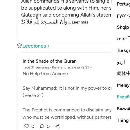
Allah commands His servants to single Him out
Portu
be supplicated to along with Him, nor should a
Qatadah said concerning Allah's statement,
русск
وَأَنَّ الْمَسَـجِدَ لِلَّهِ فَلاَ تَدْ
…
Leer más
Shqip
ภาษา
Lecciones
Türkç
In the Shade of the Quran
اردو
hace 31 semanas
·
Referencias
aleya 72:21
简体
No Help from Anyone
Melay
Say Muhammad: 'It is not in my power to cause you h
(Verse 21)
Españ
Kiswah
The Prophet is commanded to disclaim any of God's qu
who must be worshipped, without partners, an...
Ve
Tiếng 
0
0