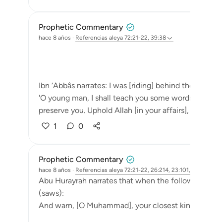
Prophetic Commentary
hace 8 años
·
Referencias
aleya 72:21-22, 39:38
Ibn ‘Abbâs narrates: I was [riding] behind the Messen
'O young man, I shall teach you some words: Uphold Al
preserve you. Uphold Allah [in your affairs], and you w
1
0
Prophetic Commentary
hace 8 años
·
Referencias
aleya 72:21-22, 26:214, 23:101, 83:6
Abu Hurayrah narrates that when the following ayah
(saws):
And warn, [O Muhammad], your closest kindred. [26