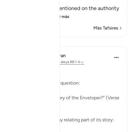
Friday Prayer
It has already been mentioned on the authority
of An-Nu`man bi
…
Leer más
Más Tafsires
Lecciones
In the Shade of the Quran
hace 31 semanas
·
Referencias
aleya 88:1-4
The Story in Brief
The surah opens with a question:
"Have you heard the story of the Enveloper?" (Verse
1)
The surah follows this by relating part of its story: