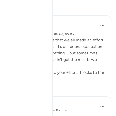
0
0
Cyaxzanetta Lynnara
hace 6 semanas
·
Referencias
aleya 90:4, 88:8-9, 88:2-3, 90:11
These verse reminds me that we all made an effort
for something—whether it's our deen, occupation,
education, health, or anything—but sometimes
here, in this dunya, we didn't get the results we
wanted.
This dunya never looks to your effort. It looks to the
en...
Ver más
15
2
Dr Maryam Fayyaz
hace 2 años
·
Referencias
aleya 88:2-3
﷽