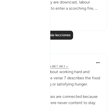
"Some faces on that day are downcast, labour
weary, worn out, about to enter a scorching fire, ...
Ver más
1
0
Leer más lecciones
Reflexiones
Sana Warsame
hace 2 años
·
Referencias
aleya 88:7, 88:3
Earlier in verse 3 talks about working hard and
feeling exhausted, while verse 7 describes the food
of hell as not nourishing or satisfying hunger.
I believe these two verses are connected because
those who disbelieve were never content to stay
within the li...
Ver más