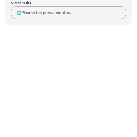
versículo.
Plasma tus pensamientos…
Notes
placeholders
close