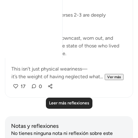
Surah Al-Ghashiyah’s verses 2-3 are deeply
humbling to me.
The imagery of faces downcast, worn out, and
exhausted describes the state of those who lived
without Allah’s guidance.
This isn’t just physical weariness—
it’s the weight of having neglected what...
Ver más
17
0
Leer más reflexiones
Notas y reflexiones
No tienes ninguna nota ni reflexión sobre este