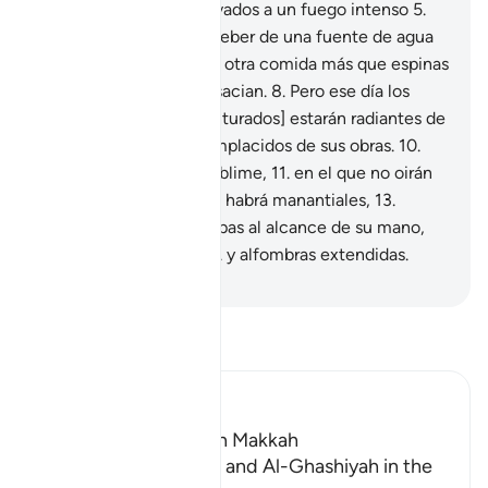
asfixiados.
4
.
Serán llevados a un fuego intenso
5
.
donde les será dado a beber de una fuente de agua
hirviente.
6
.
No tendrán otra comida más que espinas
7
.
que no alimentan ni sacian.
8
.
Pero ese día los
rostros [de los bienaventurados] estarán radiantes de
felicidad.
9
.
Estarán complacidos de sus obras.
10
.
Morarán en un jardín sublime,
11
.
en el que no oirán
palabras vanas.
12
.
En él habrá manantiales,
13
.
lechos elevados,
14
.
copas al alcance de su mano,
15
.
cojines alineados
16
.
y alfombras extendidas.
-
Sheikh Isa Garcia
Lee Tafsir
Ibn Kathir (Abridged)
Which was revealed in Makkah
Reciting Surat Al-A`la and Al-Ghashiyah in the