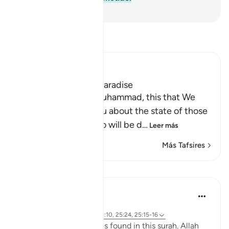
-
Sheikh Isa Garcia
Lee Tafsir
Ibn Kathir (Abridged)
Is the Fire better, or Paradise
Here Allah says: `O Muhammad, this that We
have described to you about the state of those
who are doomed, who will be d
…
Leer más
Más Tafsires
Lecciones
Samia Mubarak
hace 4 años
·
Referencias
aleya 25:75-76, 25:10, 25:24, 25:15-16
Go through these verses found in this surah. Allah