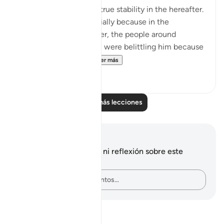
continues to pull us to true stability in the hereafter.
What a comfort! Especially because in the
beginning of the chapter, the people around
prophet Muhammad ﷺ were belittling him because
he didn’t have the ...
Ver más
22
2
Leer más lecciones
Notas y reflexiones
No tienes ninguna nota ni reflexión sobre este
versículo.
Plasma tus pensamientos…