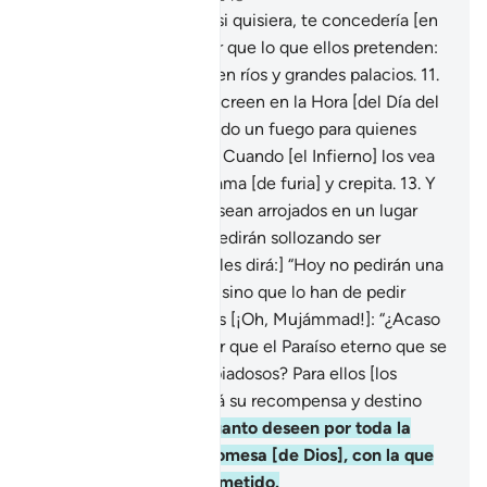
10
.
Bendito sea Quien, si quisiera, te concedería [en
este mundo] algo mejor que lo que ellos pretenden:
jardines por donde corren ríos y grandes palacios.
11
.
[Dicen esto porque] no creen en la Hora [del Día del
Juicio], pero he preparado un fuego para quienes
desmienten la Hora.
12
.
Cuando [el Infierno] los vea
de lejos, oirán cómo brama [de furia] y crepita.
13
.
Y
cuando, encadenados, sean arrojados en un lugar
estrecho del Infierno, pedirán sollozando ser
destruidos.
14
.
[Pero se les dirá:] “Hoy no pedirán una
sola vez ser destruidos, sino que lo han de pedir
muchas veces”.
15
.
Diles [¡Oh, Mujámmad!]: “¿Acaso
[ese tormento] es mejor que el Paraíso eterno que se
les ha prometido a los piadosos? Para ellos [los
piadosos] el Paraíso será su recompensa y destino
final,
16
.
allí tendrán cuanto deseen por toda la
eternidad. Esa es la promesa [de Dios], con la que
tu Señor se ha comprometido.