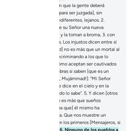
1
.
Se aproxima la hora en que la gente deberá
comparecer [ante Dios para ser juzgada], sin
embargo se muestran indiferentes, lejanos.
2
.
Siempre que les llega de su Señor una nueva
revelación, la escuchan y la toman a broma,
3
.
con
sus corazones distraídos. Los injustos dicen entre sí
en secreto: “[Mujámmad] no es más que un mortal al
igual que nosotros. [Y recriminando a los que lo
escuchaban dicen:] ¿Cómo aceptan ser cautivados
por la magia de sus palabras si saben [que es un
farsante]?”
4
.
Diles [¡Oh, Mujámmad!]: “Mi Señor
bien sabe todo lo que se dice en el cielo y en la
Tierra. Él todo lo oye, todo lo sabe”.
5
.
Y dicen [otros
idólatras]: “[El Corán] no es más que sueños
incoherentes, o [palabras que] él mismo ha
inventado, o es un poeta. Que nos muestre un
milagro como lo hicieron los primeros [Mensajeros, si
es verdad lo que dice]”.
6
.
Ninguno de los pueblos a