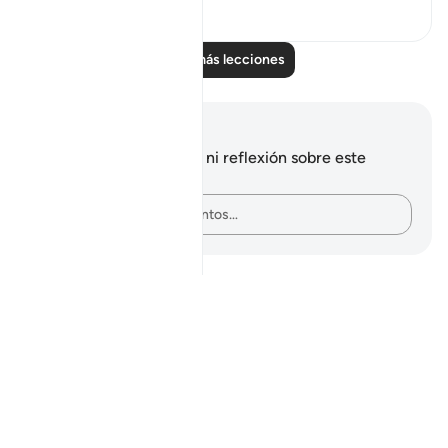
0
0
Leer más lecciones
Notas y reflexiones
No tienes ninguna nota ni reflexión sobre este
versículo.
Plasma tus pensamientos…
Notes
placeholders