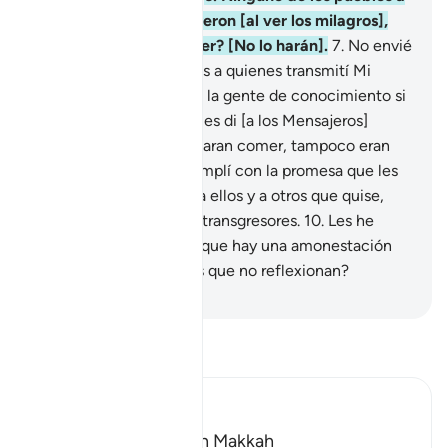
los que exterminé creyeron [al ver los milagros],
¿acaso éstos van a creer? [No lo harán].
7
.
No envié
antes de ti sino hombres a quienes transmití Mi
revelación. Pregunten a la gente de conocimiento si
es que no saben.
8
.
No les di [a los Mensajeros]
cuerpos que no necesitaran comer, tampoco eran
inmortales.
9
.
Luego cumplí con la promesa que les
había hecho. Los salvé a ellos y a otros que quise,
pero hice perecer a los transgresores.
10
.
Les he
revelado un Libro en el que hay una amonestación
para ustedes. ¿Cómo es que no reflexionan?
-
Sheikh Isa Garcia
Lee Tafsir
Ibn Kathir (Abridged)
Which was revealed in Makkah