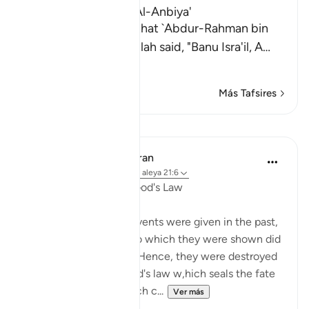
The Virtues of Surat Al-Anbiya'
Al-Bukhari recorded that `Abdur-Rahman bin
Yazid said that `Abdullah said, "Banu Isra'il, A
…
Leer más
Más Tafsires
Lecciones
In the Shade of the Quran
hace 31 semanas
·
Referencias
aleya 21:6
Miraculous Signs and God's Law
Miraculous signs and events were given in the past,
but the communities to which they were shown did
not believe as a result. Hence, they were destroyed
in accordance with God's law w,hich seals the fate
of any community which c...
Ver más