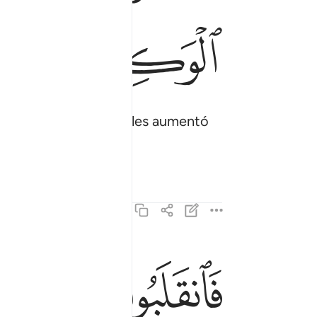
ﳕ
ﳖ
llos”. Pero esto solo les aumentó
1
ﱁ
ﱂ
ﱃ
فانقلبوا بنعمة من الله وفضل لم يمسسهم سوء واتب
فَٱنقَلَبُوا۟ بِنِعْمَةٍۢ مِّنَ ٱللَّهِ وَفَضْلٍۢ لَّمْ يَمْسَسْهُمْ سُوٓءٌۭ 