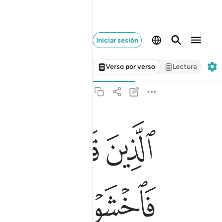
Iniciar sesión
Verso por verso
Lectura
ﳅ
ﳆ
ﳇ
ﳈ
الذين قال لهم الناس ان الناس قد جمعوا لكم فاخشوه
ٱلَّذِينَ قَالَ لَهُمُ ٱلنَّاسُ إِنَّ ٱلنَّاسَ قَدْ جَمَع
ﳎ
ﳏ