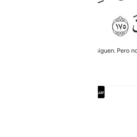
ﱝ
 que intenta atemorizar a quienes lo siguen. Pero 
es[1].
1
Leer sura completa
Continuar