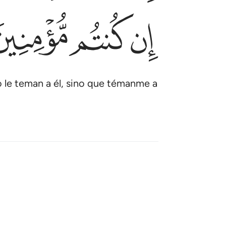
ﱚ
ﱛ
ﱜ
no le teman a él, sino que témanme a