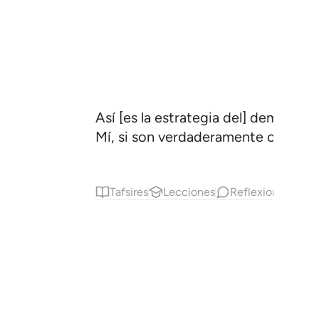
Así [es la estrategia del] demonio,
Mí, si son verdaderamente creyent
Tafsires
Lecciones
Reflexiones.