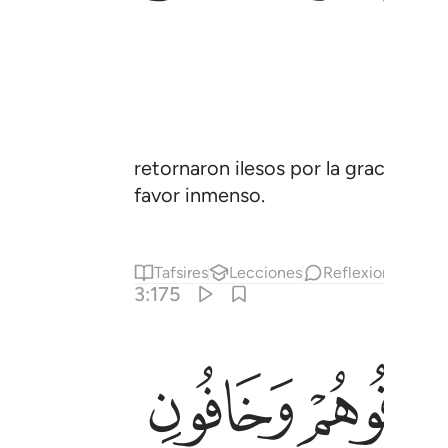
retornaron ilesos por la gracia y e
favor inmenso.
Tafsires
Lecciones
Reflexiones.
3:175
ﱙ