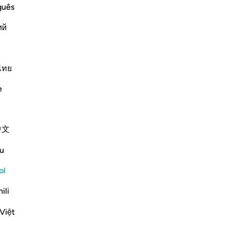
guês
ий
ไทย
os se han agrupado contra ustedes, no podrán con e
e
[1] para nosotros, porque Él es el mejor protector”,
中文
dith
Contenido relacionado
u
ol
ﱄ
ﱅ
ﱆ
ﱇ
عوا رضوان الله والله ذو فضل عظيم ١٧٤
ili
وَٱتَّبَعُوا۟ رِضْوَٰنَ ٱللَّهِ ۗ وَٱللَّهُ ذُو فَضْلٍ عَظِيمٍ ١٧٤
Việt