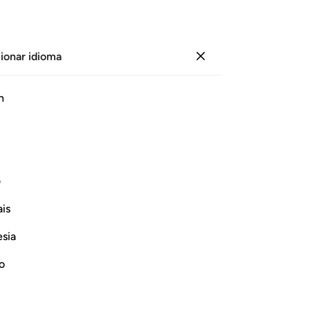
ionar idioma
Iniciar sesión
Página
72
Juz
4
/
Hizb
8
h
ﳉ
ﳊ
ﳋ
ﳌ
م فزادهم ايمانا وقالوا حسبنا الله ونعم الوكيل ١٧٣
ف
ُوا۟ لَكُمْ فَٱخْشَوْهُمْ فَزَادَهُمْ إِيمَـٰنًۭا وَقَالُوا۟ حَسْبُنَا ٱللَّهُ وَن
is
esia
ﳐ
ﳑ
ﳒ
ﳓ
no