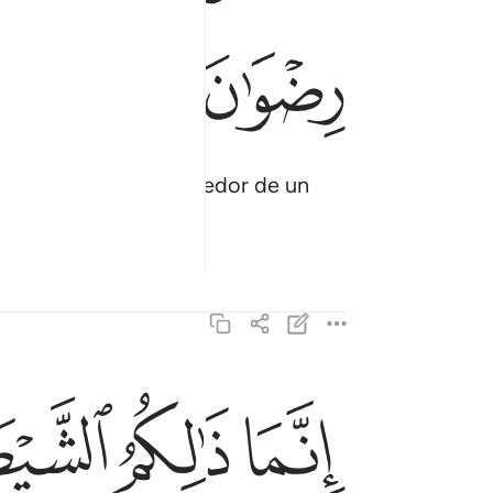
ﱊ
ﱋﱌ
ﱍ
Dios, y Dios es el poseedor de un
ﱒ
ﱓ
ﱔ
انما ذالكم الشيطان يخوف اولياءه فلا تخافوهم وخاف
إِنَّمَا ذَٰلِكُمُ ٱلشَّيْطَـٰنُ يُخَوِّفُ أَوْلِيَآءَهُۥ فَلَا تَخَافُوهُمْ وَ