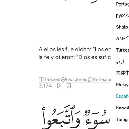
Portu
русск
Shqip
ภาษา
A ellos les fue dicho: “Los enemig
Türkç
la fe y dijeron: “Dios es suficiente
اردو
简体
Tafsires
Lecciones
Reflexiones.
Ha
Melay
3:174
Españ
ﱈ
ﱉ
Kiswah
Tiếng 