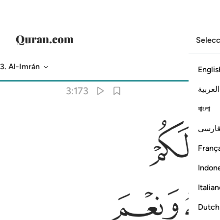
Selecc
3. Al-Imrán
Englis
Traducción
: Sheikh Isa Garcia
العربية
3:173
বাংলা
ﳍ
ارسی
ِعْمَ ٱلْوَكِيلُ ١٧٣
França
Indon
ﳔ
Italia
Dutch