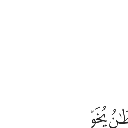
ﱎ
ﱏ
ﱐ
ﱑ
l favor de Dios. Ellos buscaron la complacencia de 
ﱕ
ﱖ
ﱗ
ﱘ
ون ان كنتم مومنين ١٧٥
خَافُونِ إِن كُنتُم مُّؤْمِنِينَ ١٧٥