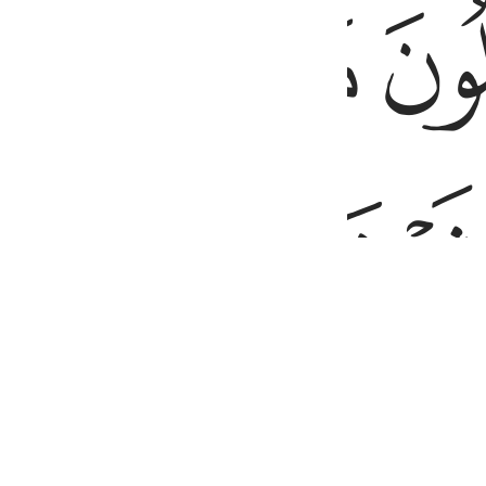
ﱝ
ﱞ
ﱟ
ﱠ
َيَخْشَوْنَ رَبَّهُمْ وَيَخَافُونَ سُوٓءَ ٱلْحِسَابِ ٢١
ﱤ
ﱥ