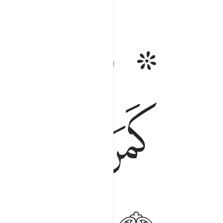
ﱁ ﱂ
ﱃ
افمن يعلم انما انزل اليك من ربك الحق كمن هو اعمى 
أَفَمَن يَعْلَمُ أَنَّمَآ أُنزِلَ إِلَيْكَ مِن رَّبِّكَ ٱلْحَق
ﱊ
ﱋ
ﱌﱍ