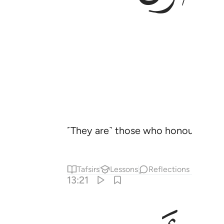
˹They are˺ those who honour Allah’
Tafsirs
Lessons
Reflections
13:21