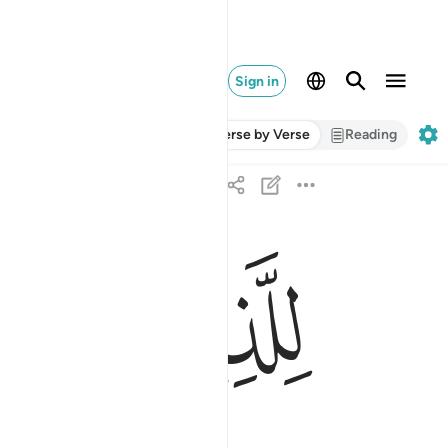
Sign in
Verse by Verse
Reading
ﳐ
ﳑ
للذين استجابوا لربهم الحسنى والذين لم يستجيبوا 
لِلَّذِينَ ٱسْتَجَابُوا۟ لِرَبِّهِمُ ٱلْحُسْنَىٰ ۚ وَٱلَّذِينَ لَ