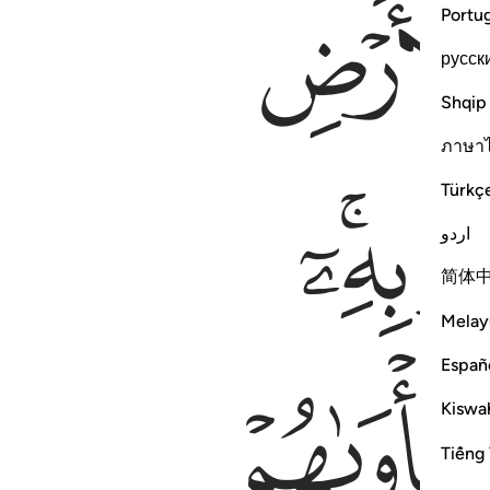
Portu
русск
Shqip
ภาษา
ﳣﳤ
Türkç
اردو
简体
Melay
Españ
Kiswah
Tiếng 