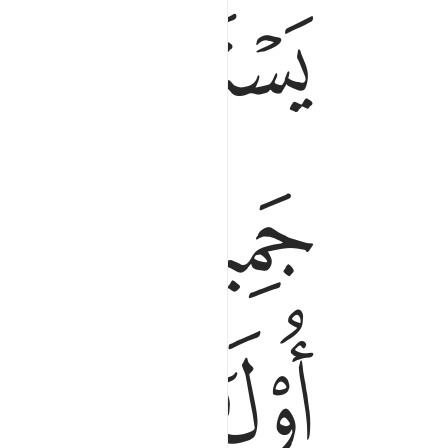
ﳗ
ﳘ
ﳟ
ﳠ
ﳥ
ﳦ