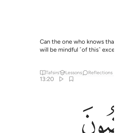
Can the one who knows that your Lo
will be mindful ˹of this˺ except peo
Tafsirs
Lessons
Reflections
13:20