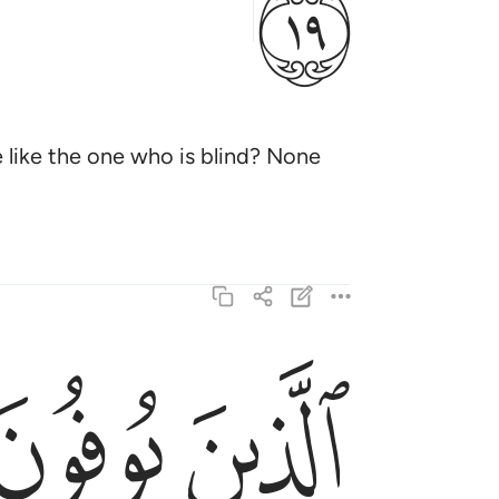
ﱒ
 like the one who is blind? None
ﱓ
ﱔ
الذين يوفون بعهد الله ولا ينقضون الميثاق ٢٠
ٱلَّذِينَ يُوفُونَ بِعَهْدِ ٱللَّهِ وَلَا يَنقُضُونَ ٱلْمِي