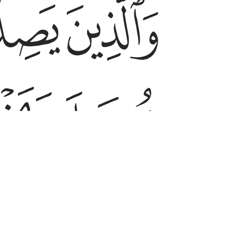
ﱛ
ﱜ
وَٱلَّذِينَ يَصِلُونَ مَآ أَمَرَ ٱللَّهُ بِهِۦٓ أَن يُوصَلَ و
ﱢ
ﱣ
ﱧ
ﱨ