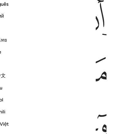
ﳙ
ﳚ
ﳛ
ﳜ
ﳝ
ﳞ
guês
ий
ไทย
ﳡ
ﳢ
e
中文
u
ol
ﳧ
ﳨ
ﳩ
ili
Việt