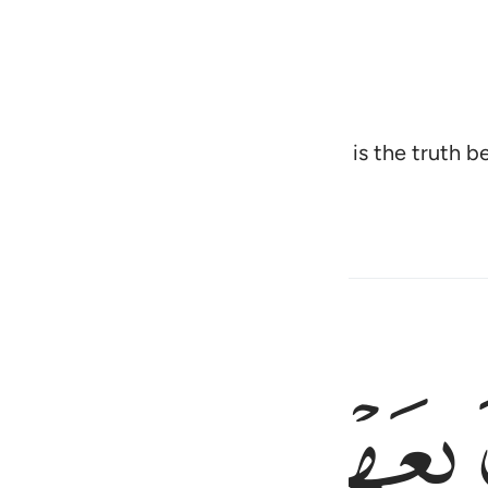
rd’s revelation to you ˹O Prophet˺ is the truth be
ple of reason.
ﱕ
ﱖ
ﱗ
ﱘ
ثَـٰقَ ٢٠