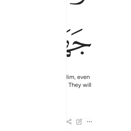
ﳪﳫ
ﳬ
ose who do not respond to Him, even
r it to ransom themselves. They will