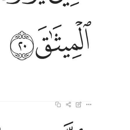
ﱙ
ﱚ
والذين يصلون ما امر الله به ان يوصل ويخشون رب