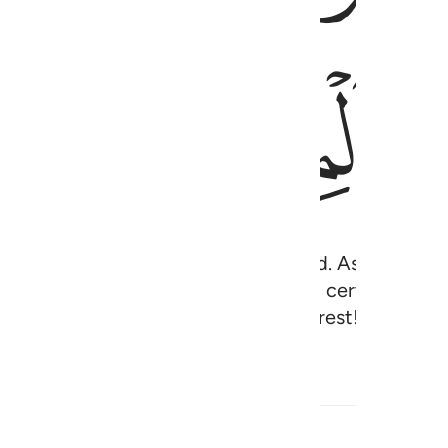
ﳭ
ﳮ
 their Lord will have the finest reward. As for th
in the world twice over, they would certainly offe
be their home. What an evil place to rest!