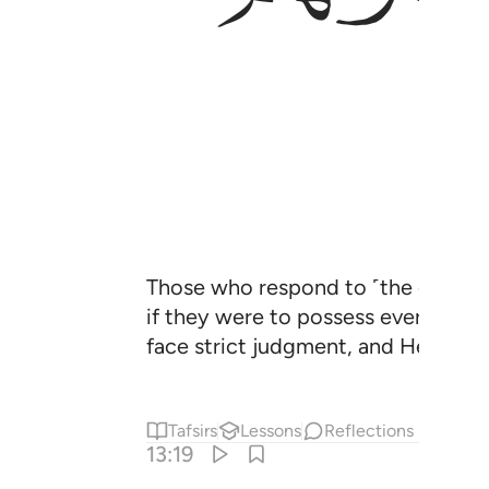
Those who respond to ˹the call of˺
if they were to possess everything 
face strict judgment, and Hell will 
Tafsirs
Lessons
Reflections
13:19