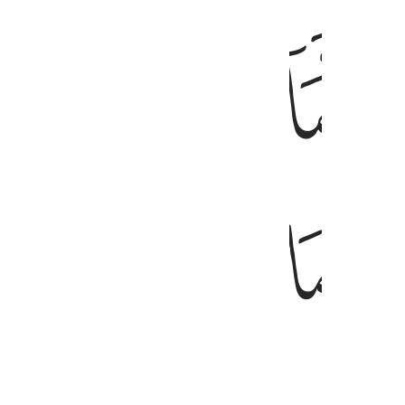
ﱄ
ﱅ
ﱆ
ﱇ
۞ انما يتذكر اولو الالباب ١٩
۞ ُّ كَمَنْ هُوَ أَعْمَىٰٓ ۚ إِنَّمَا يَتَذَكَّرُ أُو۟لُوا۟ ٱلْأَلْبَـٰبِ ١٩
ﱎ
ﱏ
ﱐ
ﱑ