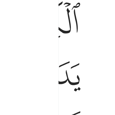
ﱅ
ﱆ
ﱋﱌ
ﱍ
ﱎ