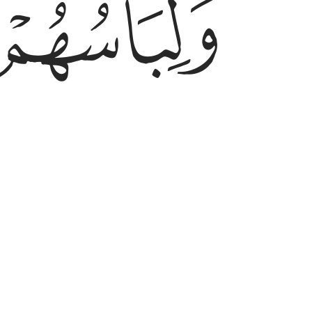
ﱶ
gold and pearls, and their clothing
وقالوا الحمد لله الذي اذهب عنا الحزن ان ربنا لغفو
وَقَالُوا۟ ٱلْحَمْدُ لِلَّهِ ٱلَّذِىٓ أَذْهَبَ عَنَّا ٱلْحَزَنَ ۖ إِنَّ ر