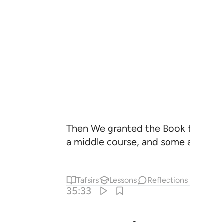
Then We granted the Book to thos
a middle course, and some are forem
Tafsirs
Lessons
Reflections
35:33