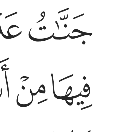
ﱫ
ﱬ
جنات عدن يدخلونها يحلون فيها من اساور من ذهب ول
جَنَّـٰتُ عَدْنٍۢ يَدْخُلُونَهَا يُحَلَّوْنَ فِيهَا مِنْ أَسَاوِرَ مِ
ﱯ
ﱰ
ﱱ