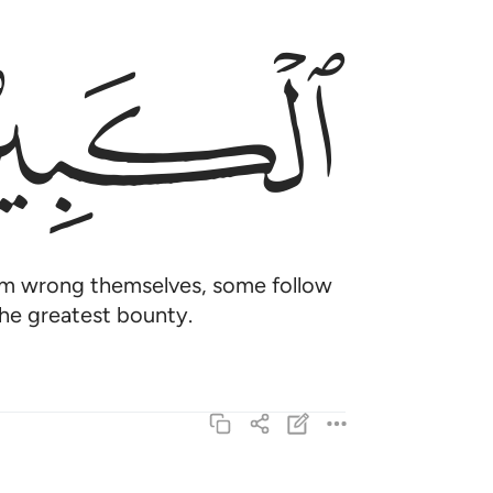
ﱩ
em wrong themselves, some follow
the greatest bounty.