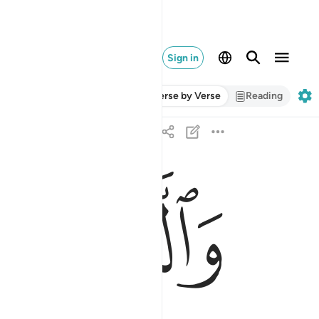
Sign in
Verse by Verse
Reading
ﱁ
ﱂ
والذي اوحينا اليك من الكتاب هو الحق مصدقا لما بين 
وَٱلَّذِىٓ أَوْحَيْنَآ إِلَيْكَ مِنَ ٱلْكِتَـٰبِ هُوَ ٱلْحَقُّ مُصَدِّقًۭ