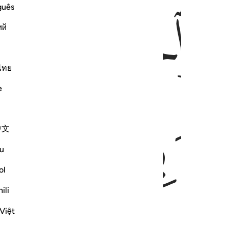
ﱇ
ﱈ
guês
ий
ไทย
e
ﱏ
ﱐ
中文
u
ol
ili
Việt