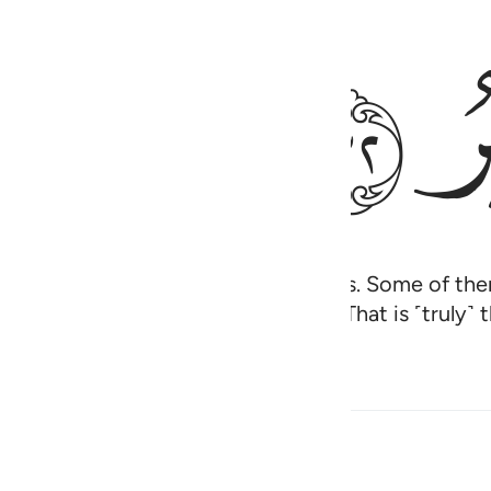
ﱪ
e We have chosen from Our servants. Some of th
ost in good deeds by Allah’s Will. That is ˹truly˺ 