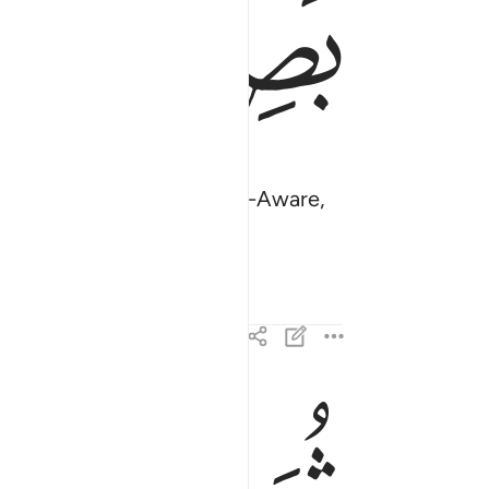
ﱑ
ﱒ
fore it.
Surely Allah is All-Aware,
1
ثم اورثنا الكتاب الذين اصطفينا من عبادنا فمنهم 
ثُمَّ أَوْرَثْنَا ٱلْكِتَـٰبَ ٱلَّذِينَ ٱصْطَفَيْنَا مِنْ عِبَاد