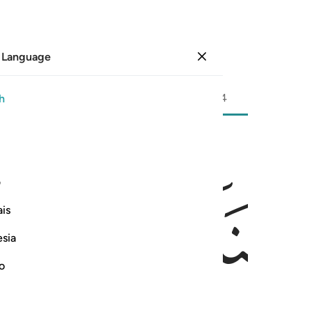
 Language
Sign in
Page
438
Juz
22
/
Hizb
44
h
ﱃ
ﱄ
يديه ان الله بعباده لخبير بصير ٣١
ف
ا لِّمَا بَيْنَ يَدَيْهِ ۗ إِنَّ ٱللَّهَ بِعِبَادِهِۦ لَخَبِيرٌۢ بَصِيرٌۭ ٣١
is
esia
no