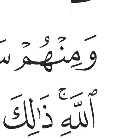
ﱠ
ﱡ
ﱤﱥ
ﱦ