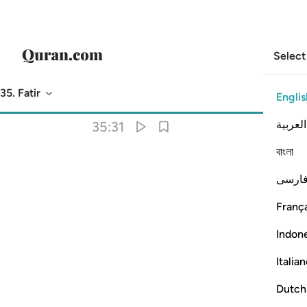
Select
35. Fatir
Englis
Translation
: Dr. Mustafa Khattab
العربية
35:31
বাংলা
ارسی
França
Indon
Italia
Dutch