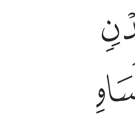
ﱭ
ولوا ولباسهم فيها حرير ٣٣
ن ذَهَبٍۢ وَلُؤْلُؤًۭا ۖ وَلِبَاسُهُمْ فِيهَا حَرِيرٌۭ ٣٣
ﱲ
ﱳ