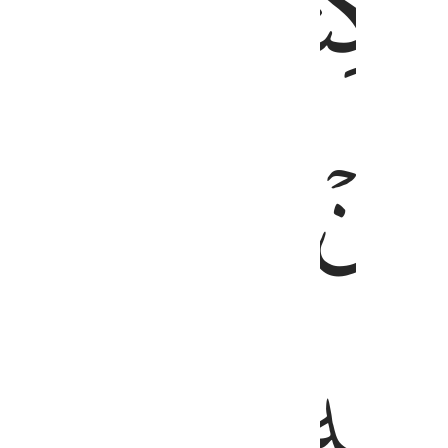
ﱖ
ﱘ
ﱙﱚ
ﱛ
ﱞ
ﱟ