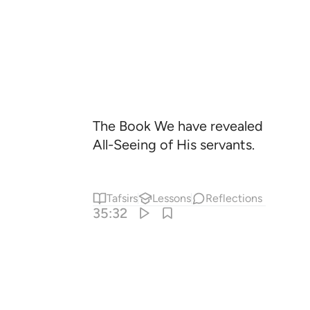
The Book We have revealed to you ˹
All-Seeing of His servants.
Tafsirs
Lessons
Reflections
35:32
الكبير ٣٢
ْرَٰتِ بِإِذْنِ ٱللَّهِ ۚ ذَٰلِكَ هُوَ ٱلْفَضْلُ ٱلْكَبِيرُ ٣٢