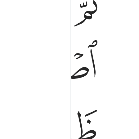
ﱓ
ﱔ
ﱕ
ﱗ
ﱜ
ﱝ