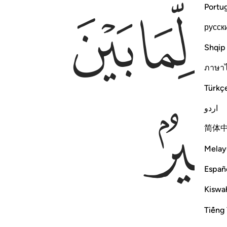
ﱉ
ﱊ
Portu
русск
Shqip
ภาษา
Türkç
اردو
简体
Melay
Españ
Kiswah
Tiếng 