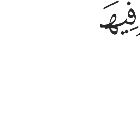
ﱷ
ﱸ
ﱹ
nity, where they will be adorned with bracelets of 
ر شكور ٣٤
َبَّنَا لَغَفُورٌۭ شَكُورٌ ٣٤