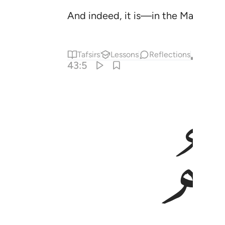
And indeed, it is—in the Master R
Tafsirs
Lessons
Reflections
Qira'at
43:5