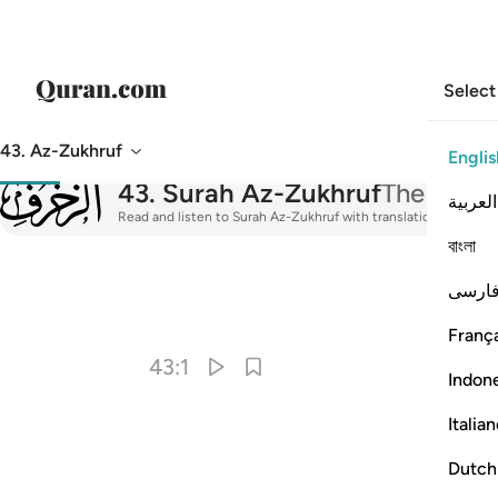
Select
43. Az-Zukhruf
Englis
043
43
.
Surah Az-Zukhruf
The Orna
العربية
Read and listen to Surah Az-Zukhruf with translation, tafsir, a
বাংলা
ارسی
I
França
43:1
Indon
Italia
Dutch