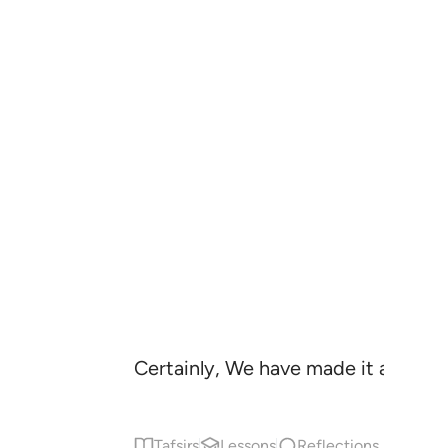
Certainly, We have made it a Quran
Tafsirs
Lessons
Reflections