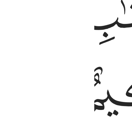
ﲀ
ﲁ
ﲃ