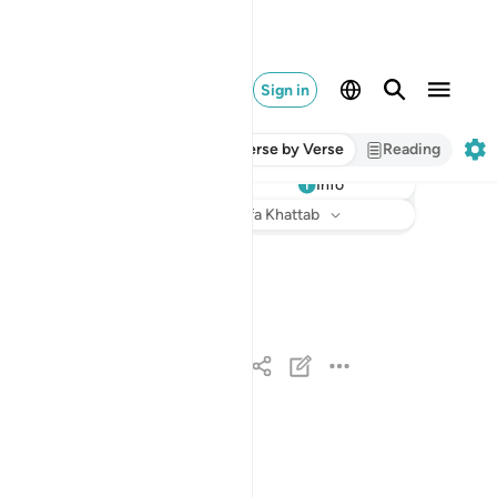
Sign in
Verse by Verse
Reading
Info
Listen
Translation
: Dr. Mustafa Khattab
حم ١
حمٓ ١