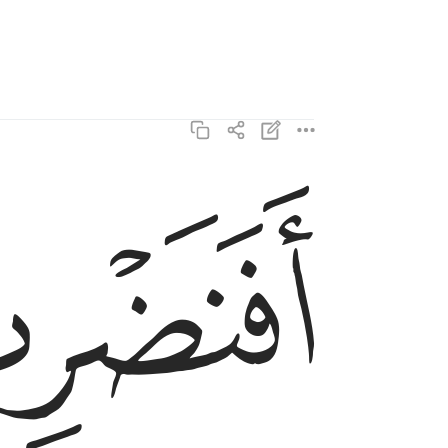
ﲄ
افنضرب عنكم الذكر صفحا ان كنتم قوما مسرفين 
أَفَنَضْرِبُ عَنكُمُ ٱلذِّكْرَ صَفْحًا أَن كُنتُمْ قَوْمًۭا مُّسْرِ