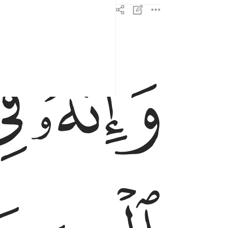
ﱼ
ﱽ
وانه في ام الكتاب لدينا لعلي حكيم ٤
وَإِنَّهُۥ فِىٓ أُمِّ ٱلْكِتَـٰبِ لَدَيْنَا لَعَلِىٌّ حَكِيمٌ ٤