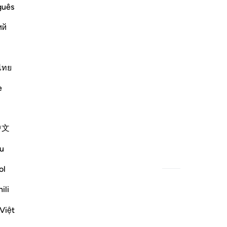
guês
ий
ไทย
e
中文
u
ol
ili
Việt