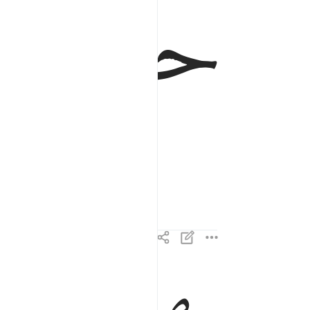
ﱰ
ﱱ
والكتاب المبين ٢
وَٱلْكِتَـٰبِ ٱلْمُبِينِ ٢