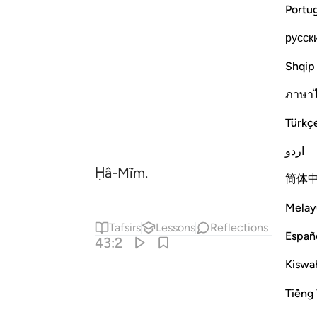
Portu
русск
Shqip
ภาษา
Türkç
اردو
Ḥâ-Mĩm.
简体
Melay
Tafsirs
Lessons
Reflections
Españ
43:2
Kiswah
Tiếng 