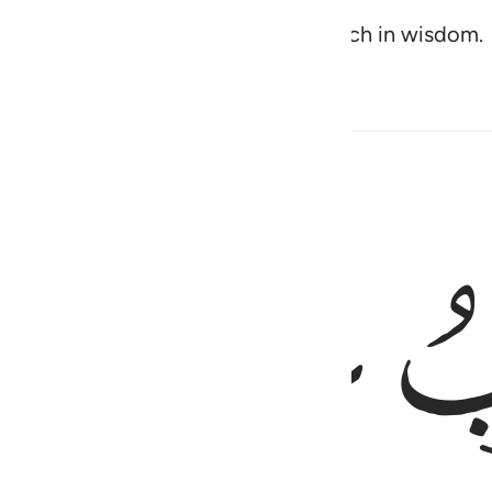
ecord
with Us—highly esteemed, rich in wisdom.
1
ﲅ
٥
فِينَ ٥