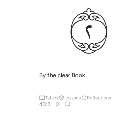
ﱴ
By the clear Book!
Tafsirs
Lessons
Reflections
43:3