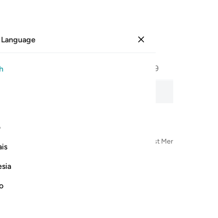
 Language
Sign in
Page
489
Juz
25
/
Hizb
49
h
ments of Gold
udio recitation, word-by-word meaning, and transliteration.
ف
n the Name of Allah—the Most Compassionate, Most Merciful
is
esia
no