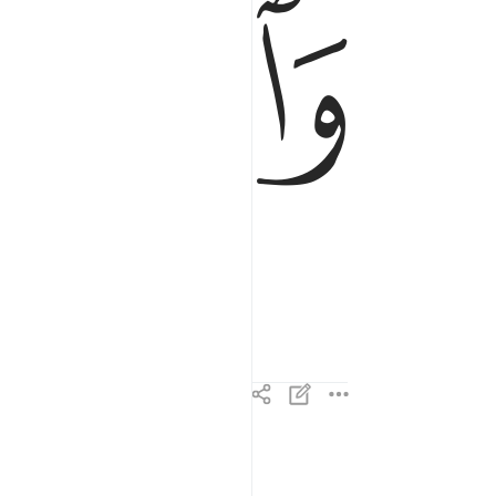
ﱲ
انا جعلناه قرانا عربيا لعلكم تعقلون ٣
إِنَّا جَعَلْنَـٰهُ قُرْءَٰنًا عَرَبِيًّۭا لَّعَلَّكُمْ تَعْقِلُونَ ٣