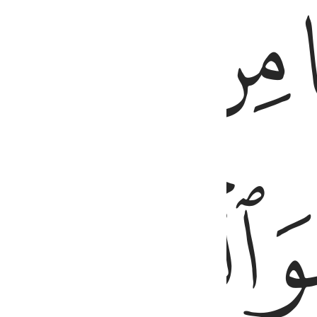
ﱪ
ﱫ
ﱬﱭ
ﱱ