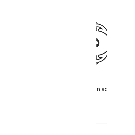
ﱞ
avid and Solomon. And they said ˹in acknowledgmen
aithful servants.”
1