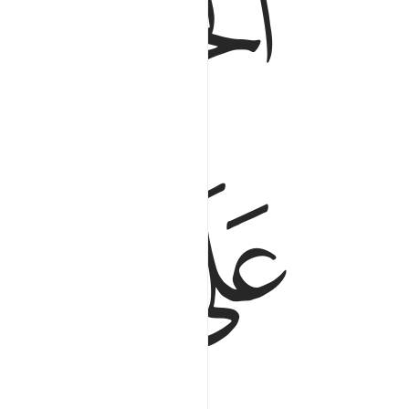
ﱕ
ﱖ
ﱙ
ﱚ