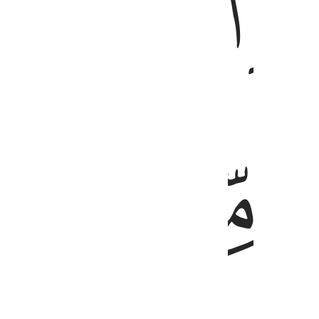
ﱗ
ﱘ
ﱛ
ﱜ