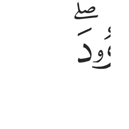
ﱢ
ْلُ ٱلْمُبِينُ ١٦