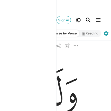
Sign in
Verse by Verse
Reading
ﱎ
ﱏ
ولقد اتينا داوود وسليمان علما وقالا الحمد لله الذي
وَلَقَدْ ءَاتَيْنَا دَاوُۥدَ وَسُلَيْمَـٰنَ عِلْمًۭا ۖ وَق