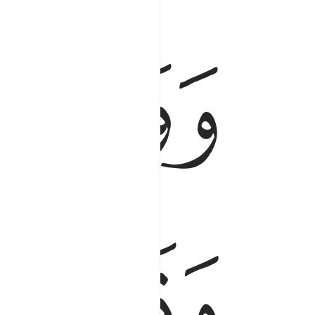
ﱟ
وورث سليمان داوود وقال يا ايها الناس علمنا منطق
وَوَرِثَ سُلَيْمَـٰنُ دَاوُۥدَ ۖ وَقَالَ يَـٰٓأَيُّهَا ٱلنَّاس
ﱣ
ﱤ