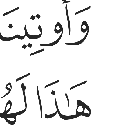
ﱩ
ﱯ
ﱰ