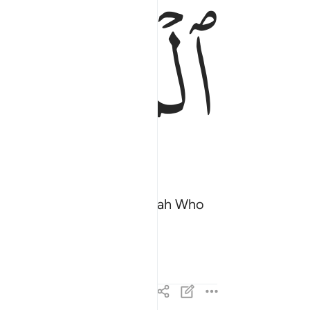
ﱝ
t˺, “All praise is for Allah Who