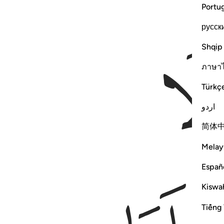
Portu
русск
Shqip
ภาษา
Türkç
اردو
简体
Melay
Españ
Kiswah
Tiếng 