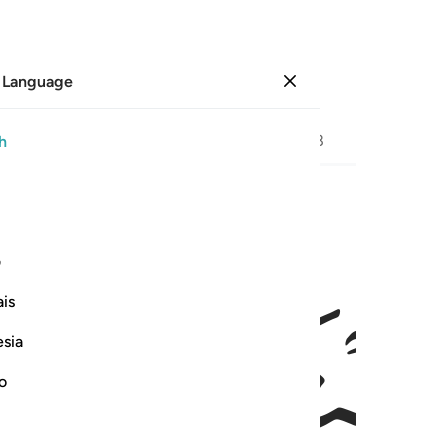
 Language
Sign in
Page
378
Juz
19
/
Hizb
38
h
ﱐ
 فضلنا على كثير من عباده المومنين ١٥
ف
َالَا ٱلْحَمْدُ لِلَّهِ ٱلَّذِى فَضَّلَنَا عَلَىٰ كَثِيرٍۢ مِّنْ عِبَادِهِ ٱلْمُؤْم
is
esia
no