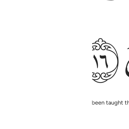
ﱳ
on, who said, “O people! We have been taught th
indeed a great privilege.”