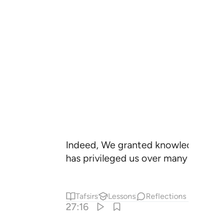
Indeed, We granted knowledge to D
has privileged us over many of His f
Tafsirs
Lessons
Reflections
27:16