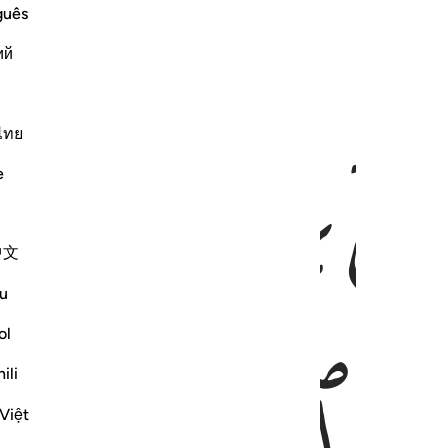
guês
ий
ﱒﱓ
ﱔ
ไทย
e
中文
u
ol
ili
Việt