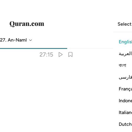
Select
27. An-Naml
Englis
Translation
: Dr. Mustafa Khattab
العربية
27:15
বাংলা
ارسی
ِنِينَ ١٥
França
Indon
Italia
Dutch