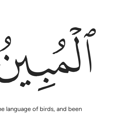
ﱲ
e language of birds, and been