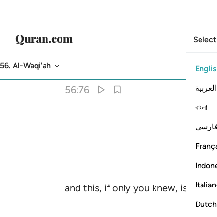
Select
56. Al-Waqi'ah
Englis
Translation
: Dr. Mustafa Khattab
العربية
56:76
বাংলা
ارسی
França
Indon
Italia
and this, if only you knew, is inde
Dutch