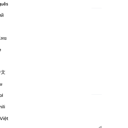
guês
ed Content
ий
ﱄ
ไทย
e
中文
u
ed Content
ol
ili
Việt