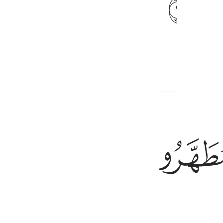
ﱈ
ed Content
ﱍ
d ˹angels˺.
1