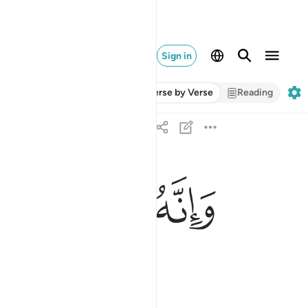
Sign in
Verse by Verse
Reading
ﳐ
ﳑ
ﳒ
ﳓ
وانه لقسم لو تعلمون عظيم ٧٦
وَإِنَّهُۥ لَقَسَمٌۭ لَّوْ تَعْلَمُونَ عَظِيمٌ ٧٦