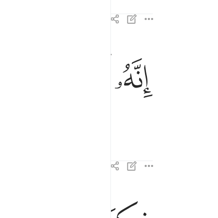
ﱁ
ﱂ
ﱃ
انه لقران كريم ٧٧
إِنَّهُۥ لَقُرْءَانٌۭ كَرِيمٌۭ ٧٧
في كتاب مكنون ٧٨
فِى كِتَـٰبٍۢ مَّكْنُونٍۢ ٧٨