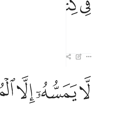
ﱅ
ﱆ
ﱇ
ﱉ
ﱊ
ﱋ
ﱌ
لا يمسه الا المطهرون ٧٩
لَّا يَمَسُّهُۥٓ إِلَّا ٱلْمُطَهَّرُونَ ٧٩