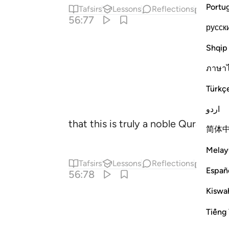
Portu
Tafsirs
Lessons
Reflections
Relat
56:77
русск
Shqip
ภาษา
Türkç
اردو
that this is truly a noble Quran,
简体
Melay
Tafsirs
Lessons
Reflections
Relat
Españ
56:78
Kiswah
Tiếng 