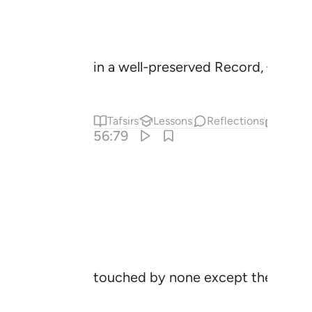
in a well-preserved Record,
1
Tafsirs
Lessons
Reflections
Relat
56:79
touched by none except the purifie