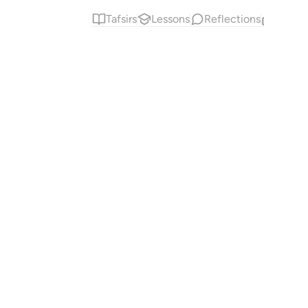
Tafsirs
Lessons
Reflections
Relat